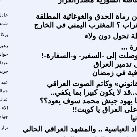
ن رماة الحدق والغوغائية المطلقة
عادل
تراب ؟ المغترب اليمني في الخارج
شمسا
ة تحول دون ولاء
بركا
ة ...
زهير
ذ وصلت إلى -السفير- و-السفارة-!
جواد
 تدمير العراق
عبدا
قافية في زمضان
جريس
لقانوني» وكاتم الصوت العراقي
عبد 
..قد لا يكون كبيرا بما يكفي..
جمال
يا يهود جيش محمد سوف يعود؟؟
عدلي
لى العراق يا كويت!!
الاء 
يا
جهاد 
 العباسية .. والمشهد العراقي الحالي
نزار