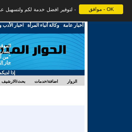
موافق - OK
لتوفير افضل خدمة لكم ولتسهيل عملي
أخبار عامة
-
وكالة أنباء المرأة
-
اخبار الأدب و
الموقع
يسارية
"من أج
حاز ال
إذا لديك
الزوار
اضافة/خدمات
بحث/الارشيف