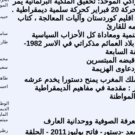
اكي الموحد: تحقيق الملكية البرلمانية يمر
المو
لمية ديمقراطية .
اقليم كوردستان وآليات المعالجة ، كتاب
حبيب
مه للقارئ
تنمية ومعاداة كل الأحزاب السياسية
سامر
رحلتي في بلاد العمائم مذكراتي في الاسر 1982-
طارق
قبضه المبتسرين
محمد
دعاوى الهزيمة
سعيد
لك المغرب يمنح دستورا يخدم عرشه
طاهر
ير : مقدمة في مفاهيم الديمقراطية
احسا
المواطنة
الوطن
الديم
المار
معرفة الصوفية ووحدانية العارف
ميثم
المغرب مابعد -دستور- فاتح يوليوز2011 - الحلقة
رظى 