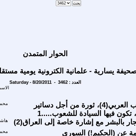
الحوار المتمدن
حيفة يسارية - علمانية الكترونية يومية مستقل
Saturday - 8/20/2011 - العدد : 3462
الاسم
ثورة الشباب العربي(4)، ثورة من أجل دساتير
محمد
تكون فيها السيادة للشعوب.....1
ار بالبشر مع إشارة خاصة إلى العراق(2)
هاشم
ة عن (الحكيم!) السوري
محمد