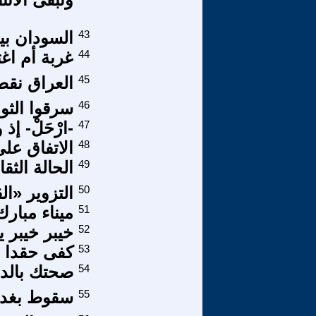
43
السودان بي
44
غربة أم اغ
45
العراق نقط
46
سرقوا الثور
47
-ارْحَلْ- إ
48
الاتفاق على
49
الحالة الث
50
التزوير «ا
51
ميناء مبارك
52
خيبر خيبر 
53
كفى حقدا ع
54
صحتك بالدن
55
سقوط بغداد