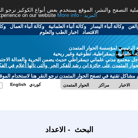
ة التصفح والنشر، الموقع يستخدم بعض أنواع الكوكيز نرجو النق
More info - المزيد
experience on our website
الفن
-
وكالة أنباء اليسار
-
وكالة أنباء العلمانية
-
وكالة أنباء العمال
-
وكا
الاقتصاد
-
اخبار الطب والعلوم
 الرئيسي لمؤسسة الحوار المتمدن
، علمانية، ديمقراطية، تطوعية وغير ربحية
ل مجتمع مدني علماني ديمقراطي حديث يضمن الحرية والعدالة الاجتم
حوار المتمدن على جائزة ابن رشد للفكر الحر والتى نالها أعلام في الفك
م مشاكل تقنية في تصفح الحوار المتمدن نرجو النقر هنا لاستخدام الموقع
كوردي
English
الاخبار
مراكز
الحوار المتمدن
البحث - الاعداد