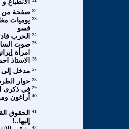
31
الانطباع و 
32
صفحة من تا
33
قسو
34
الحرب قاد
35
صوت السافو
امرأة إيرانية (7
36
الاستاذ اح
37
مدخل إلى ال
38
حوار الطر
39
في ذكرى ام
40
أراغون ومح
41
الحقوق الق
إليها..!
42
وتبقى الان