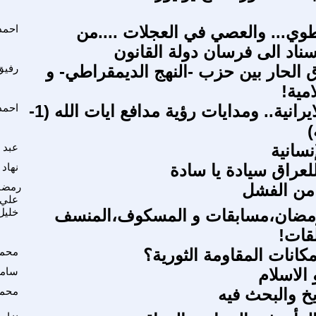
طوي... والعصي في العجلات ....من
احمد
ناد الى فرسان دولة القانون
ق الحار بين حزب -النهج الديمقراطي- و
رفيق
مية!
السياسة الايرانية.. ومدايات رؤية مدافع ايات الله (1-
احمد
)
نسانية
عبد 
لعراق سيادة يا سادة
نهاد
رمضا
علي
مضان،مسابقات و المسكوف،المنسف
خليل
قات!
كانات المقاومة الثورية؟
محمو
 الاسلام
سامي
يخ والبحث فيه
محمد