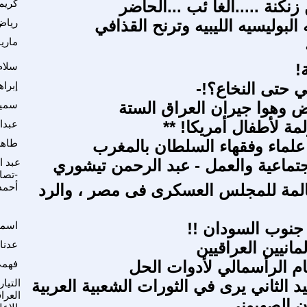
نكنة .....الغا ئب ...الحاضر
كريم
 البوليسيه الليبيه وترنح القذافي
رياض
ماريا
!
سلام
إبرا
رض وهوا جيران العراق الستة
سمير
لمة لأطفال أمريكا! **
عبدا
علماء وفقهاء السلطان بالمغرب
طاهر
اجتماعية والعمل - عبد الرحمن تيشوري
عبد ا
-تصا
لمة للمجلس العسكرى فى مصر ، والرد
أحمد
 جنوب السودان !!
اسما
مانيين العراقيين
عدنا
ظام الرأسمالي لأدوات الحل
فهمي
 الثاني يرى في الثورات الشعبية العربية
التيا
العرا
ن الصهيوني