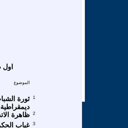
اول ص
الموضوع
1
ديمقراطية، 
2
ظاهرة الاتج
3
غياب الحكم