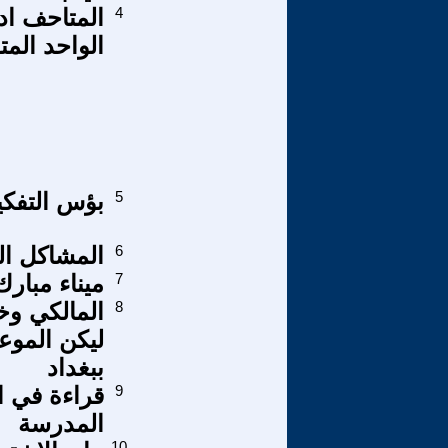
4
المتاحف اد
الواحد المت
5
بؤس التفكي
6
المشاكل ال
7
ميناء مبار
8
المالكي وخي
ببغداد
9
قراءة في ال
المدرسة
10