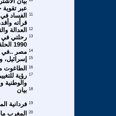
بيان الاشتر
عبر تقوية حركة 20 فبراير كحركة س
11
الفساد في 
قرأته وأقد
12
العدالة وال
13
1990 الحلقة السابعة
14
مصر ..في 
15
إسرائيل، و
16
الطاغوت م
17
رؤية للتغي
والوطنية و
18
بيان
19
فردانية ال
20