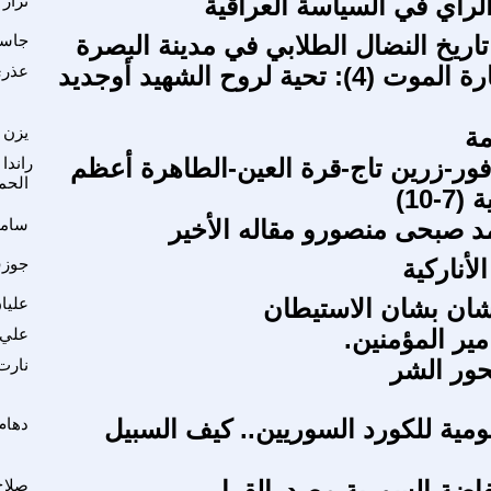
الرأي في السياسة العراقية
نزار
ريخ النضال الطلابي في مدينة البصرة
جاسم
يوميات مغارة الموت (4): تحية لروح الشهيد أوجديد
عذري
مة
يزن 
ر-زرين تاج-قرة العين-الطاهرة أعظم
راندا
الحم
-10)
مد صبحى منصورو مقاله الأخير
سام
أناركية
جوزف
شان بشان الاستيطان
عليا
ير المؤمنين.
علي 
ور الشر
نارت
ومية للكورد السوريين.. كيف السبيل
دهام
تفاضة السورية مصدرالقرار
صلاح