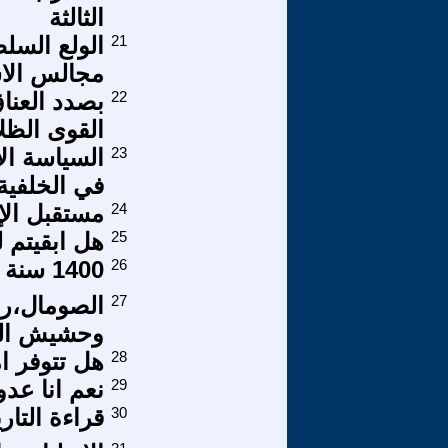
الثالثة
21
الولع السل
مجالس الاس
22
بصدد العنا
القوى الظلا
23
في الخلفية
24
مستقبل الإ
25
هل ابقيتم ل
26
1400 سنة من الفشل
27
الصومال،ر
وحشيش ال
28
هل تتوفر ام
29
نعم انا عدو
30
قراءة التار