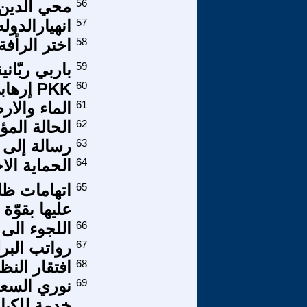
56
محي الدين ز
57
انهيارالدوله
58
اختر الرأفة
59
باربي ربّانية
60
PKK إرهابي حتى النخاع؟!-
61
الماء والا
62
الحالة المؤ
63
رسالة إلى 
64
الحماية ال
65
اتهامات ظا
عليها بقوّة
66
اللجوء الى
67
رواتب البرل
68
افتقار الن
69
نوري السعيد
خدمة للكيا