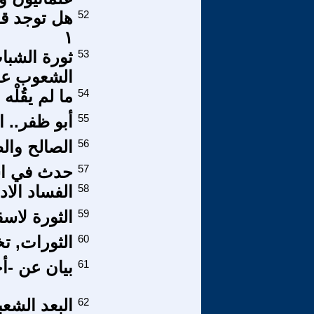
52
هل توجد قو
١
53
الشعوب عل
54
ما لم يقُلْه
55
أبو ظفر.. ا
56
الصالح وال
57
حدث في اس
58
الفساد الا
59
الثورة لاسق
60
الثورات, تخ
61
بيان عن -أ
62
البعد الشعب