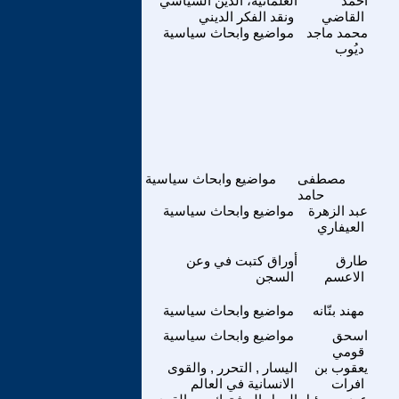
احمد
العلمانية، الدين السياسي
القاضي
ونقد الفكر الديني
محمد ماجد
مواضيع وابحاث سياسية
ديُوب
مصطفى
مواضيع وابحاث سياسية
حامد
عبد الزهرة
مواضيع وابحاث سياسية
العيفاري
طارق
أوراق كتبت في وعن
الاعسم
السجن
مهند بنّانه
مواضيع وابحاث سياسية
اسحق
مواضيع وابحاث سياسية
قومي
يعقوب بن
اليسار , التحرر , والقوى
افرات
الانسانية في العالم