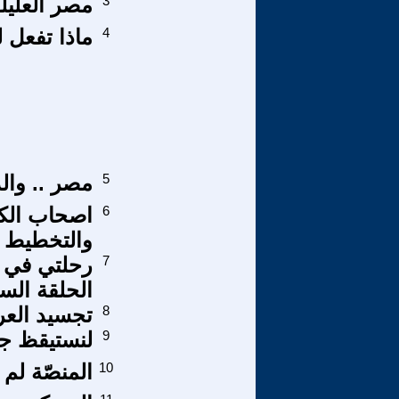
3
مصر العليل
4
ماذا تفعل 
5
مصر .. والد
6
اصحاب الكفا
والتخطيط ا
7
الحلقة الس
8
تجسيد العر
9
لنستيقظ جم
10
المنصّة لم 