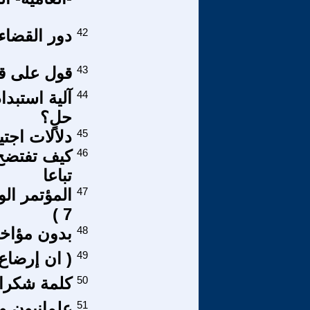
42
دور القضاء
43
قول على قو
44
آلية استبدا
حلٍ؟
45
دلالات اجتي
46
كيف تفتضح ا
تباعا
47
7 )
48
بدون مؤاخذ
49
( ان إرضاع
50
كلمة شكرا
51
علمانيون و