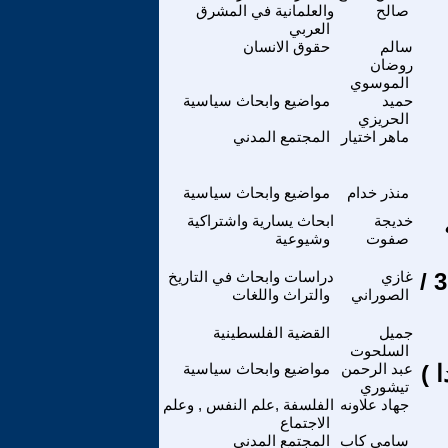
صالح
والعلمانية في المشرق
العربي
سالم
حقوق الانسان
روضان
الموسوي
حميد
مواضيع وابحاث سياسية
الحريزي
ماهر اختيار
المجتمع المدني
منذر خدام
مواضيع وابحاث سياسية
خديجة
ابحاث يسارية واشتراكية
صفوت
وشيوعية
المؤتمر الوطني الثالث للجبهة الشعبية لتحرير فلسطين ( 3 /
غازي
دراسات وابحاث في التاريخ
الصوراني
والتراث واللغات
جميل
القضية الفلسطينية
السلحوت
 )
عبد الرحمن
مواضيع وابحاث سياسية
تيشوري
جهاد علاونه
الفلسفة ,علم النفس , وعلم
الاجتماع
سامي كاب
المجتمع المدني