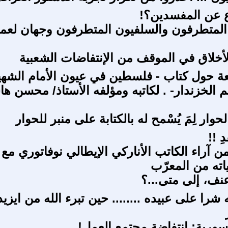
اع عن المفسدين؟!
 المتطرفون والسلفيون المتطرفون وجهان لعمل
أخلاق في الموقف من الإنتفاضات الشعبية
 حول كتاب - فلسطين في عيون الأمام الشهي
 الخزندار- . لكاتبه ومؤلفه الأستاذ/ محسن ه
حوار لِمَ يُسْمح له بالكتابة على منبر للحوار
ِ !!
 آراء الكاتب الأناركي الإيطالي نوفاتوري مع
اته من المعرّب
عنف، إلى متى...؟
 شرا على عبيده ........ حين تبرء الله من ايزيد
لسورية: انتفاضة مجتمع العمل!