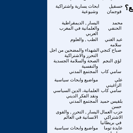
ع؟
حسقيل
ابحاث يسارية واشتراكية
قوجمان
وشيوعية
محمد
اليسار , الديمقراطية
الحنفي
والعلمانية في المغرب
العربي
عبد الغني
الطب , والعلوم
سلامه
صباح كنجي
الشهداء والمضحين من اجل
التحرر والاشتراكية
لؤي النجم
الصحة والسلامة الجسدية
والنفسية
سامي كاب
المجتمع المدني
علي
مواضيع وابحاث سياسية
الزاغيني
سامي كاب
العلمانية، الدين السياسي
ونقد الفكر الديني
بلقيس حميد
المجتمع المدني
حسن
حزب العمال
اليسار , التحرر , والقوى
الاشتراكي
الانسانية في العالم
في بريطانيا
عايدة توما
مواضيع وابحاث سياسية