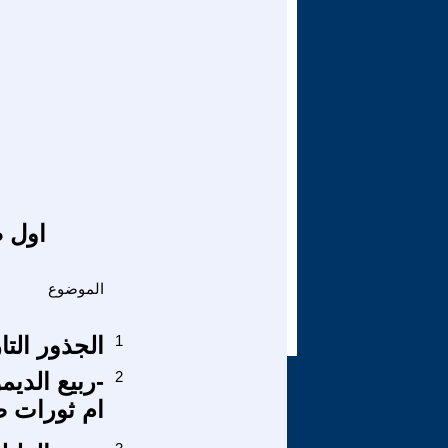
اول ص
الموضوع
1
الجذور التاريخية 
2
-ربيع الديم
ام ثورات ضد