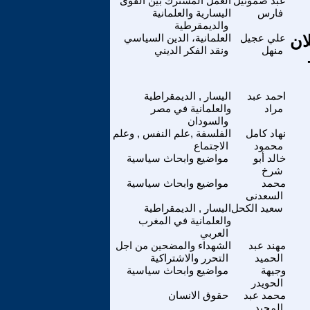
عبد صموئيل
العمل المشترك بين القوى
فارس
اليسارية والعلمانية
والديمقرطية
ان
علي عجيل
العلمانية، الدين السياسي
منهل
ونقد الفكر الديني
احمد عبد
اليسار , الديمقراطية
مراد
والعلمانية في مصر
والسودان
نهاد كامل
الفلسفة ,علم النفس , وعلم
محمود
الاجتماع
خالد أبو
مواضيع وابحاث سياسية
شرخ
محمد
مواضيع وابحاث سياسية
السعدنى
سعيد الكحل
اليسار , الديمقراطية
والعلمانية في المغرب
العربي
مهند عبد
الشهداء والمضحين من اجل
الحميد
التحرر والاشتراكية
وجيهة
مواضيع وابحاث سياسية
الحويدر
محمد عبد
حقوق الانسان
المجيد