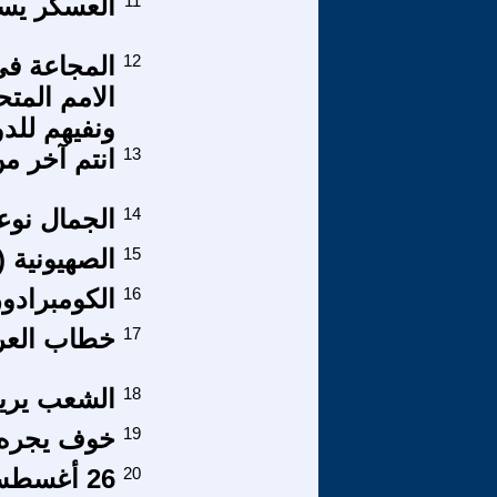
11
العسكر يس
12
المجاعة فى
الامم المت
ونفيهم للد
13
انتم آخر من
14
الجمال نوع
15
الصهيونية (15).. الشراكة مع النازية
16
الكومبرادور
17
خطاب العرش
18
الشعب يريد
19
خوف يجره 
20
26 أغسطس .. جمعة تحرير سورية من أنياب الأسد