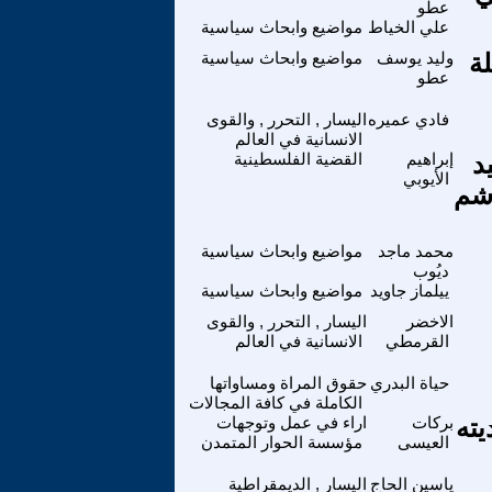
عطو
علي الخياط
مواضيع وابحاث سياسية
ة
وليد يوسف
مواضيع وابحاث سياسية
عطو
فادي عميره
اليسار , التحرر , والقوى
الانسانية في العالم
د
إبراهيم
القضية الفلسطينية
الأيوبي
اشم
محمد ماجد
مواضيع وابحاث سياسية
ديُوب
ييلماز جاويد
مواضيع وابحاث سياسية
الاخضر
اليسار , التحرر , والقوى
القرمطي
الانسانية في العالم
حياة البدري
حقوق المراة ومساواتها
الكاملة في كافة المجالات
يته
بركات
اراء في عمل وتوجهات
العيسى
مؤسسة الحوار المتمدن
ياسين الحاج
اليسار , الديمقراطية