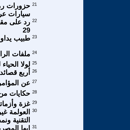
21
حزورات رمض
سيارات عرا
22
رد على مقال
29
23
طبيب يداوي
24
ملفات الراق
25
لولا الحياء
26
أربع قصائد
27
عن المؤامر
28
حكايات من 
29
غزة وأزمات
30
العولمة غير
التقنية ونم
31
ايها المصري