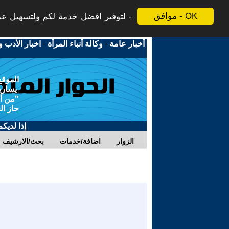
موافق - OK
لتوفير افضل خدمة لكم ولتسهيل عملي
أخبار عامة
-
وكالة أنباء المرأة
-
اخبار الأدب و
الموقع
يسارية
"من أج
حاز ال
إذا لديك
الزوار
اضافة/خدمات
بحث/الارشيف