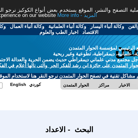
ة التصفح والنشر، الموقع يستخدم بعض أنواع الكوكيز نرجو النق
More info - المزيد
experience on our website
الفن
-
وكالة أنباء اليسار
-
وكالة أنباء العلمانية
-
وكالة أنباء العمال
-
وكا
الاقتصاد
-
اخبار الطب والعلوم
 الرئيسي لمؤسسة الحوار المتمدن
، علمانية، ديمقراطية، تطوعية وغير ربحية
ل مجتمع مدني علماني ديمقراطي حديث يضمن الحرية والعدالة الاجتم
حوار المتمدن على جائزة ابن رشد للفكر الحر والتى نالها أعلام في الفك
م مشاكل تقنية في تصفح الحوار المتمدن نرجو النقر هنا لاستخدام الموقع
كوردي
English
الاخبار
مراكز
الحوار المتمدن
البحث - الاعداد