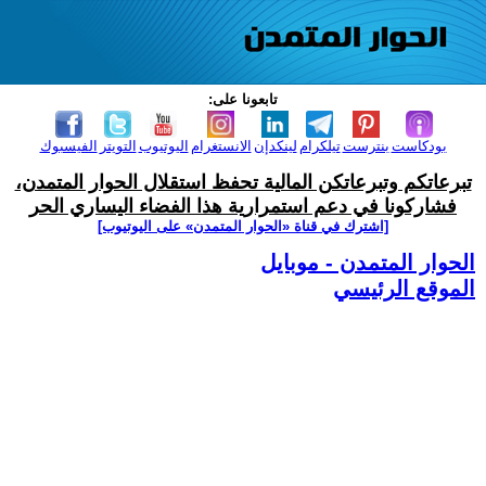
تابعونا على:
بودكاست
بنترست
تيلكرام
لينكدإن
الانستغرام
اليوتيوب
التويتر
الفيسبوك
تبرعاتكم وتبرعاتكن المالية تحفظ استقلال الحوار المتمدن،
فشاركونا في دعم استمرارية هذا الفضاء اليساري الحر
[اشترك في قناة ‫«الحوار المتمدن» على اليوتيوب]
الحوار المتمدن - موبايل
الموقع الرئيسي