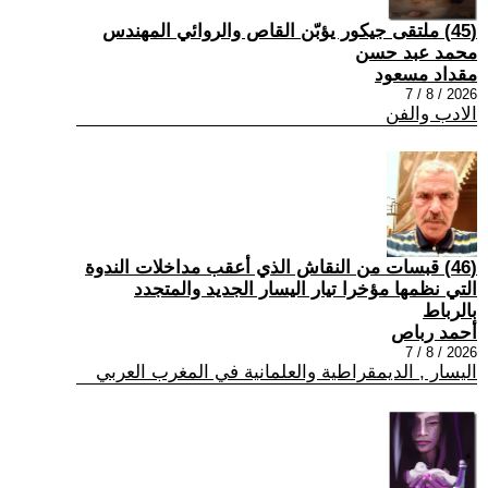
(45) ملتقى جيكور يؤبّن القاص والروائي المهندس
محمد عبد حسن
مقداد مسعود
2026 / 8 / 7
الادب والفن
(46) قبسات من النقاش الذي أعقب مداخلات الندوة
التي نظمها مؤخرا تيار اليسار الجديد والمتجدد
بالرباط
أحمد رباص
2026 / 8 / 7
اليسار , الديمقراطية والعلمانية في المغرب العربي