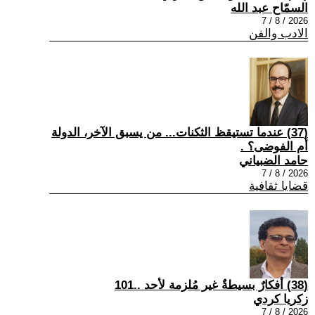
السمّاح عبد الله
2026 / 8 / 7
الادب والفن
(37) عندما تستيقظ الثكنات... من يسبق الآخر، الدولة
أم الفوضى؟ .
حامد الضبياني
2026 / 8 / 7
قضايا ثقافية
(38) أفكارٌ بسيطةٌ غير مُلزمة لأحد ..101
زكريا كردي
2026 / 8 / 7