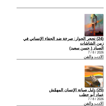
(24) تحجر الحوار: صرخة ضد الجفاء الإنساني في
زمن الشاشات
الصياد ‏( حسن سعيد‏)
2026 / 8 / 7
الادب والفن
(25) دليل صيانة الإنسان المهمّش
عماد أبو حطب
2026 / 8 / 7
الادب والفن