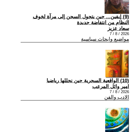
(9) إيفين... حين يتحول السجن إلى مرآة لخوف
النظام من انتفاضة جديدة
سعاد عزيز
2026 / 8 / 7
مواضيع وابحاث سياسية
(10) الواقعية السحرية حين نحللها رياضيا
امير وائل المرعب
2026 / 8 / 7
الادب والفن