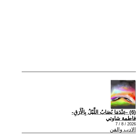
(6) -عِنْدَمَا يُصَابُ اللَّيْلُ بِالْأَرَقِ-
فاطمة شاوتي
2026 / 8 / 7
الادب والفن