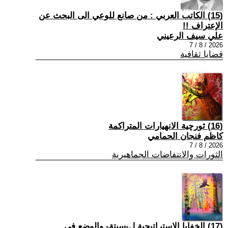
(15) الكاتب العربي : من صانع للوعي الى البحث عن
الإعتراف !!
علي سيف الرعيني
2026 / 8 / 7
قضايا ثقافية
(16) ثورچية الانهيارات المتراكمة
كاظم فنجان الحمامي
2026 / 8 / 7
الثورات والانتفاضات الجماهيرية
(17) الخفايا الاستراتيجية ل-سبتة- والوضع في