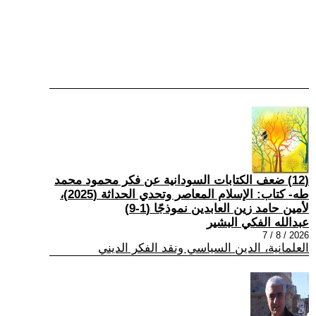
(12) ضعف الكتابات السودانية عن فكر محمود محمد
طه- كتاب: الإسلام المعاصر وتحدي الحداثة (2025)،
لأمين حامد زين العابدين نموذجًا (1-9)
عبدالله الفكي البشير
2026 / 8 / 7
العلمانية، الدين السياسي ونقد الفكر الديني