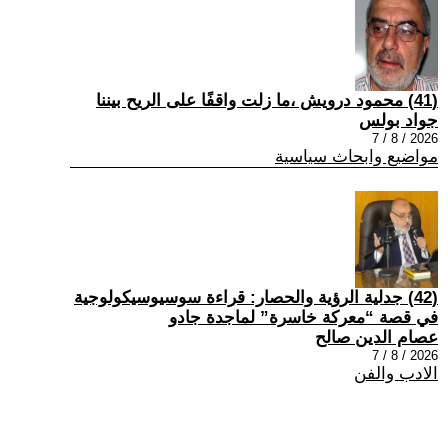
(41) محمود درويش ،ما زلت واقفًا على الريح بيننا
جواد بولس
2026 / 8 / 7
مواضيع وابحاث سياسية
(42) جدلية الرؤية والحصار: قراءة سوسيوسيكولوجية
في قصة “معركة خاسرة” لماجدة جادو
عصام الدين صالح
2026 / 8 / 7
الادب والفن