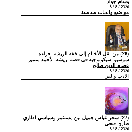
وسام جواد
2026 / 8 / 8
مواضيع وابحاث سياسية
(26) من ثقل الأختام إلى خفة الريشة: قراءة
سوسيو–سيكولوجية في قصة -ريشة- لأحمد سمير
عصام الدين صالح
2026 / 8 / 8
الادب والفن
(27) سحر عباس جميل بين مستثمر وسياسي اطاري
طارق فتحي
2026 / 8 / 8