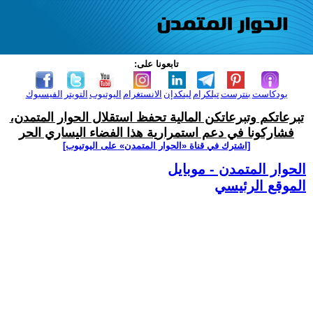
تابعونا على:
بودكاست
بنترست
تيلكرام
لينكدإن
الانستغرام
اليوتيوب
التويتر
الفيسبوك
تبرعاتكم وتبرعاتكن المالية تحفظ استقلال الحوار المتمدن،
فشاركونا في دعم استمرارية هذا الفضاء اليساري الحر
[اشترك في قناة ‫«الحوار المتمدن» على اليوتيوب]
الحوار المتمدن - موبايل
الموقع الرئيسي