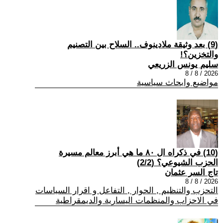
(9) بعد وثيقة ملادينوف.. السلاح بين التصنيم
والتخزين؟!
سليم يونس الزريعي
2026 / 8 / 8
مواضيع وابحاث سياسية
(10) في ذكراه ال ٨٠ ما هي أبرز معالم مسيرة
الحزب الشيوعي؟ (2/2)
تاج السر عثمان
2026 / 8 / 8
التحزب والتنظيم , الحوار , التفاعل و اقرار السياسات
في الاحزاب والمنظمات اليسارية والديمقراطية