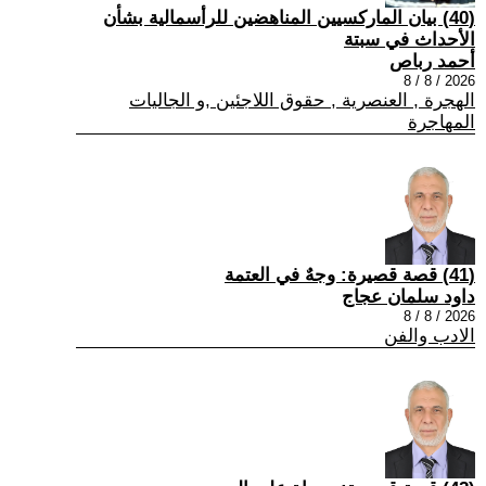
(40) بيان الماركسيين المناهضين للرأسمالية بشأن
الأحداث في سبتة
أحمد رباص
2026 / 8 / 8
الهجرة , العنصرية , حقوق اللاجئين ,و الجاليات
المهاجرة
(41) قصة قصيرة: وجهٌ في العتمة
داود سلمان عجاج
2026 / 8 / 8
الادب والفن