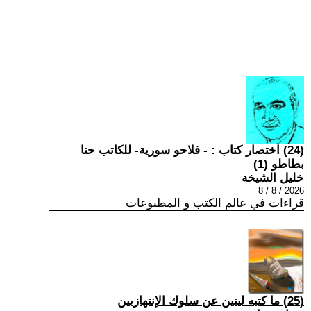
(24) اختصار كتاب : - فلاحو سورية- للكاتب حنا
بطاطو (1)
خليل الشيخة
2026 / 8 / 8
قراءات في عالم الكتب و المطبوعات
(25) ما كتبه لينين عن سلوك الإنتهازيين