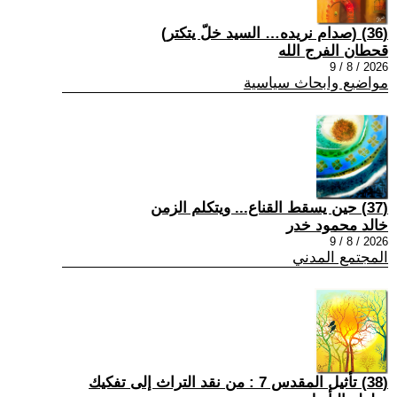
(36) (صدام نريده… السيد خلّ يتكتر)
قحطان الفرج الله
2026 / 8 / 9
مواضيع وابحاث سياسية
(37) حين يسقط القناع... ويتكلم الزمن
خالد محمود خدر
2026 / 8 / 9
المجتمع المدني
(38) تأثيل المقدس 7 : من نقد التراث إلى تفكيك