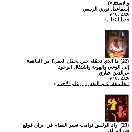
والاستثناء؟
إسماعيل نوري الربيعي
2026 / 8 / 9
قضايا ثقافية
(22) ما الذي نحمّله حين نحمّل العقل؟ من الفاهمة
إلى الوعي والهوية واشتكال الوجود
عزالدين جباري
2026 / 8 / 9
الفلسفة ,علم النفس , وعلم الاجتماع
(23) أراد الرئيس ترامب تغيير النظام في ايران فوقع
في العراق