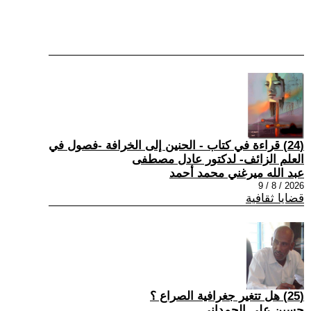
(24) قراءة في كتاب - الحنين إلى الخرافة -فصول في
العلم الزائف- لدكتور عادل مصطفى
عبد الله ميرغني محمد أحمد
2026 / 8 / 9
قضايا ثقافية
(25) هل تتغير جغرافية الصراع ؟
حسين علي الحمداني