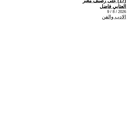
(17) على رصيف مغبر
العتابي فاضل
2026 / 8 / 9
الادب والفن