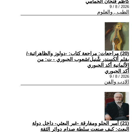
كاظم فنجان الحمامي
2026 / 8 / 9
الطب , والعلوم
(20) مراجعات: مراجعة كتاب: -دولوز والظاهراتية-/
بقلم ألكسندر شْنيل/شعوب الجبوري - ت: من
الألمانية أكد الجبوري
أكد الجبوري
2026 / 8 / 9
الادب والفن
(21) أمير الحلو ومفارقة -غير البعثي- داخل دولة
البعث: كيف صنعت سلطة صدام دوائر الثقة