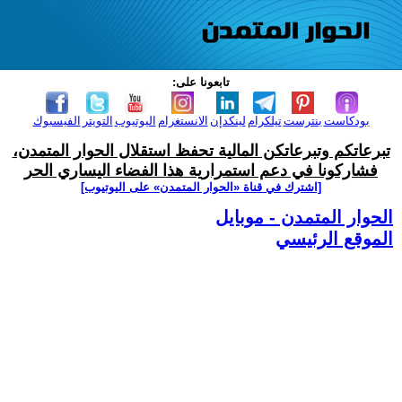
تابعونا على:
بودكاست
بنترست
تيلكرام
لينكدإن
الانستغرام
اليوتيوب
التويتر
الفيسبوك
تبرعاتكم وتبرعاتكن المالية تحفظ استقلال الحوار المتمدن،
فشاركونا في دعم استمرارية هذا الفضاء اليساري الحر
[اشترك في قناة ‫«الحوار المتمدن» على اليوتيوب]
الحوار المتمدن - موبايل
الموقع الرئيسي