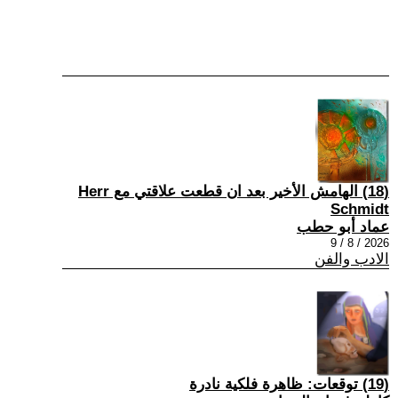
(18) الهامش الأخير بعد ان قطعت علاقتي مع Herr
Schmidt
عماد أبو حطب
2026 / 8 / 9
الادب والفن
(19) توقعات: ظاهرة فلكية نادرة