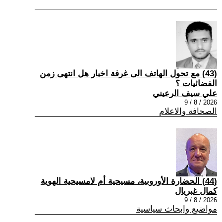
(43) مع تحول الهاتف الى غرفة اخبار هل انتهى زمن
الفضائيات ؟
علي سيف الرعيني
2026 / 8 / 9
الصحافة والاعلام
(44) الحضارة الأوروبية، مسيحية أم لامسيحية الهوية
كمال غبريال
2026 / 8 / 9
مواضيع وابحاث سياسية