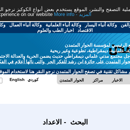
ة التصفح والنشر، الموقع يستخدم بعض أنواع الكوكيز نرجو النق
More info - المزيد
experience on our website
الفن
-
وكالة أنباء اليسار
-
وكالة أنباء العلمانية
-
وكالة أنباء العمال
-
وكا
الاقتصاد
-
اخبار الطب والعلوم
 الرئيسي لمؤسسة الحوار المتمدن
، علمانية، ديمقراطية، تطوعية وغير ربحية
ل مجتمع مدني علماني ديمقراطي حديث يضمن الحرية والعدالة الاجتم
حوار المتمدن على جائزة ابن رشد للفكر الحر والتى نالها أعلام في الفك
م مشاكل تقنية في تصفح الحوار المتمدن نرجو النقر هنا لاستخدام الموقع
كوردي
English
الاخبار
مراكز
الحوار المتمدن
البحث - الاعداد