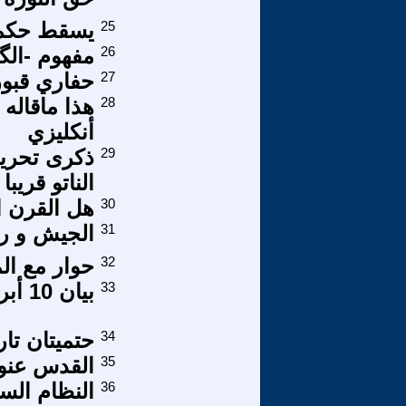
25
يسقط حكم ا
26
مفهوم -الگي
27
حفاري قبو
28
هذا ماقاله 
أنكليزي
29
ذكرى تحرير
الناتو قريبا
30
هل القرن ا
31
الجيش و رم
32
حوار مع ا
33
بيان 10 أبريل 2011
34
حتميتان تار
35
القدس عنوا
36
النظام الس