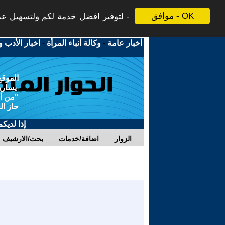
موافق - OK
لتوفير افضل خدمة لكم ولتسهيل عملي
أخبار عامة
-
وكالة أنباء المرأة
-
اخبار الأدب و
الموقع
يسارية
"من أج
حاز ال
إذا لديك
الزوار
اضافة/خدمات
بحث/الارشيف