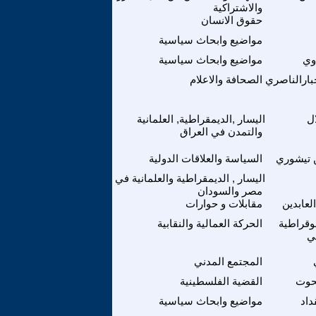
والاشتراكية
حقوق الانسان
مواضيع وابحاث سياسية
وي
مواضيع وابحاث سياسية
بارالناصري
الصحافة والاعلام
ل
اليسار ,الديمقراطية, العلمانية
والتمدن في العراق
 تيشوري
السياسة والعلاقات الدولية
اليسار , الديمقراطية والعلمانية في
مصر والسودان
لعابدين
مقابلات و حوارات
موقراطية
الحركة العمالية والنقابية
لي
المجتمع المدني
حوت
القضية الفلسطينية
اد
مواضيع وابحاث سياسية