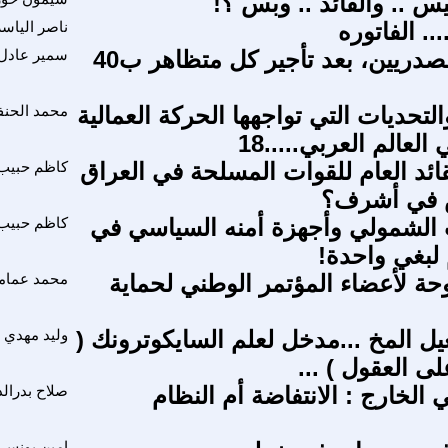
ئيس .. والقائد .. وبس ؟!
... الفاتوره
ناصر الياس
ماذا بقي للصدريين، بعد تأجير كل متظاهر ب40
سمير عادل
لتحديات التي تواجهها الحركة العمالية
محمد الحن
 العالم العربي.....18
قائد العام للقوات المسلحة في العراق
كاظم حبيب
س في أشرف؟
الشمولي وأجهزة أمنه السياسي في
كاظم حبيب
 لبغي واحدة!
حة لأعضاء المؤتمر الوطني لحماية
محمد عمام
ل المخ ...مدخل لعلم السايكوترونك (
وليد مهدي
ى العقول ) ...
الخارج : الانتفاضة أم النظام
صلاح بدرالد
امين يونس