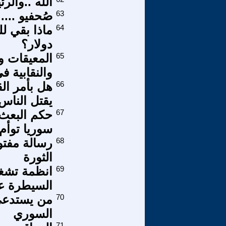
الله ..والر
63
صُحفيو .....
64
دولار؟
65
المعيقات وا
والنقابية في
66
هل بأمر ال
يقتل النا
67
حكم البعث 
سوريا توأم
68
رسالة مفتو
الثورة
69
انظمة تشغي
السيطرة عل
70
من يستدعي 
السوري
71