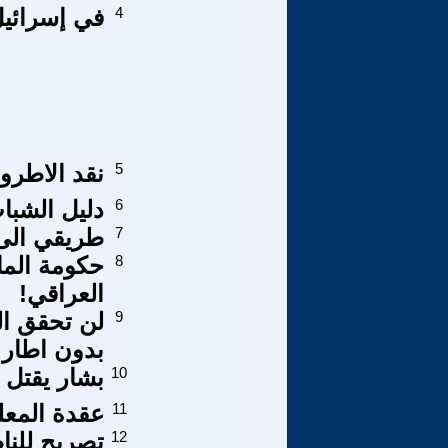
4
في إسرائيل:
5
نقد الاطرو
6
دليل الشبا
7
طريقي الى 
8
حكومة الما
العراقي!
9
لن تحقق الم
بدون اطار
10
بشار يقتل 
11
عقدة المعل
12
تصريح للن