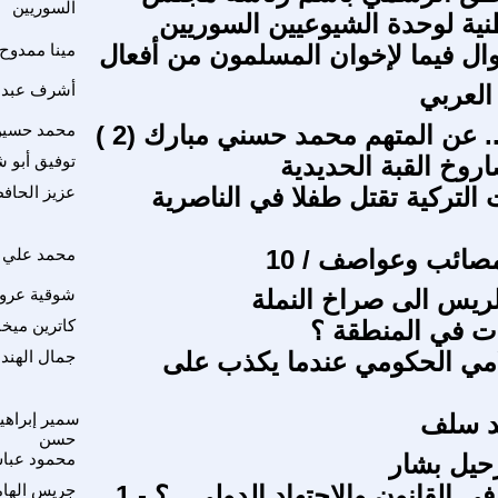
السوريين
طنية لوحدة الشيوعيين السوريين
وال فيما لإخوان المسلمون من أفعال
مينا ممدوح
 العربي
أشرف عبد ا
. عن المتهم محمد حسني مبارك (2 )
محمد حسين
روخ القبة الحديدية
توفيق أبو 
التركية تقتل طفلا في الناصرية
عزيز الحاف
محمد علي ا
ريس الى صراخ النملة
شوقية عرو
رات في المنطقة ؟
كاترين ميخا
امي الحكومي عندما يكذب على
جمال الهند
قد سلف
سمير إبراهي
حسن
حيل بشار
محمود عبا
ي القانون والإجتهاد الدولي ..؟ - 1
جريس الها