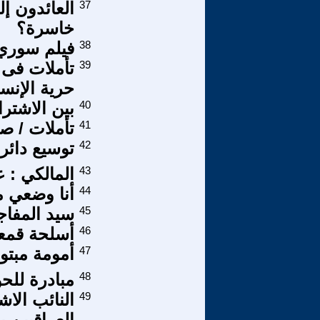
37
العائدون إ
خاسرة؟
38
فيلم سوري
39
حرية الإنسا
40
بين الاشتر
41
تأملات / ص
42
توسيع دائر
43
المالكي : ع
44
أنا وضعي م
45
سيد المفاج
46
أسلحة قمع
47
أمومة مبتور
48
مبادرة للح
49
النائب الاش
العراقيين ب