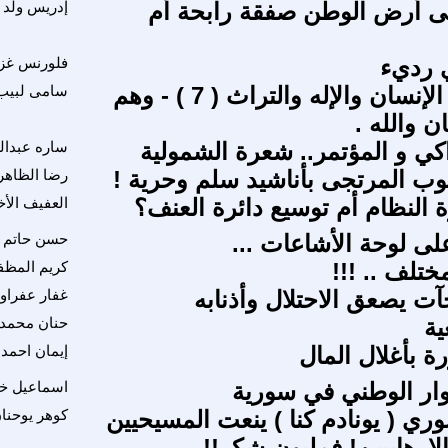
لى أرض الوطن صفقة رابحة أم
إدريس ولد ا
 رديء
فلورنس غزل
تأملات فى الإنسان والإله والتراث ( 7 ) - وهم
سامى لبيب
ن والله .
اكي و المؤتمر.. شعرة الشمولية
ساره عبدال
وب المرتجى بأناشيد سلم وحرية !
رضا الظاهر
ة النظام أم توسيع دائرة العنف؟
العفيف الأ
لى لوحة الأشاعات ...
حسن حاتم ا
ختلف .. !!!
كريم المظف
آت يصعق الاحتلال وأذنابه
غفار عفراو
ية
حنان محمد 
ة بأغلال المال
إيمان احمد
وار الوطني في سورية
اسماعيل خ
وري ( يونادم كنا ) ينعت المسيحيين
كوهر يوحنا
الارهابيين! فمليون شكر!!