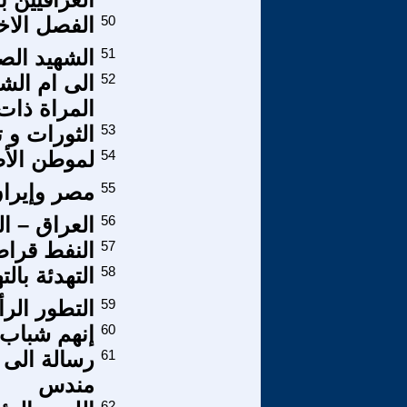
50
الفصل الاخ
51
الشهيد الص
52
الى ام الشه
المراة ذات
53
الثورات و 
54
لموطن الأصل
55
مصر وإيران
56
العراق – ا
57
النفط قراط
58
التهدئة بالت
59
التطور الر
60
إنهم شباب 
61
رسالة الى
مندس
62