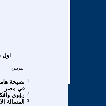
اول ص
الموضوع
1
نصيحة هام
في مصر
2
رؤوى وافكار
3
المسالة الا