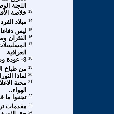
اللجنة الو
13
خلاصة الأق
14
ميلاد الفرد
15
ليس دفاعا.
16
الفئران وصا
17
المسلسلات 
العراقية
18
3- عودة ومصائب وعواصف / 10
19
من طباخ ال
20
لماذا الثو
21
محنة الاعل
الهواء..
22
تجنبوا ما 
23
مقدمات تر
24
حق الثورة ف