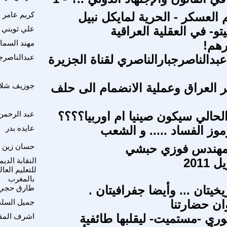
لعسكر - الحرية لمايكل نبيل
كريم عامر
تو- في العقلية العراقية
علي ثويني
رهم!
مهند السما
عبدالناصرجبارالناصري لقناة الجزيرة
عبدالناصرج
 العراق وعملية الانضمام الى حلف
جوزيف شلا
لحالي سيكون صينيا ام اوربيا؟؟؟؟
عبد الرحمن
وز الفساد ..... و الشعب
عايده بدر
لمهندس فوزي حبشي
حسان زين ا
النقابة الدي
للتعليم العا
بالمغرب
يخيتان ... وأيضا جفرافيتان .
طارق حجي
ن حضارتنا
جميل السل
وري -مستميت- ليقلبها طائفية
اشرف المقد