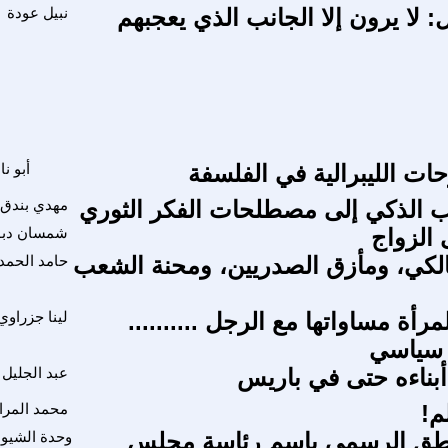
 لا يرون إلا الجانب الذي يعجبهم
نبيل عودة
حات الليبرالية في الفلسفة
أبو ن
ب الذكي إلى مصطلحات الفكر الثوري
مهدي بندق
الزواج
شمسان دبو
لكي، ومأزق الصدريين، ومحنة الشعب
حامد الحمد
رأة مساواتها مع الرجل ..........
لينا جزراوي
 سياسي
أبناءه حتى في باريس
عبد الجليل
م!
محمد المر
اطق الرسمي باسم رئاسة مجلس
وحدة الشيو