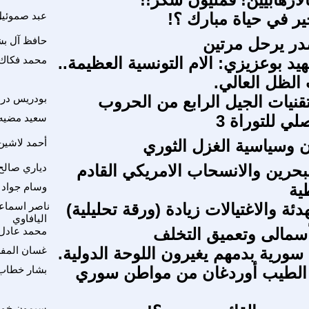
ير في حياة مبارك ؟!
عبد صموئي
در يرحل مرتين
حافظ آل بش
يد بوعزيزي: الام التونسية العظيمة..
محمد فكاك
 الظل العالي.
تقنيات الجيل الرابع من الحروب
بودريس در
ي للتوراة 3
سعيد مضيه
 وسياسية الغزل الثوري
أحمد لاشين
لبحرين والانسحاب الامريكي القادم
دياري صالح
ية
وسام جواد
هدئة والاغتيالات زيادة (ورقة تحليلية)
ناصر اسماع
اليافاوي
أسمالى وتعميق التخلف
محمد عادل
سورية بدمهم يغيرون اللوحة الدولية.
غسان المفل
 الطيب أوردغان من مواطن سوري
بشار خطاب
سيمون خو