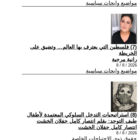
مواضيع وابحاث سياسية
(7) فلسطين التي يعترف بها العالم… وتضيق على
الخريطة
رانية مرجية
2026 / 8 / 8
مواضيع وابحاث سياسية
(8) استراتيجيات التدخل السلوكي المعتمدة لأطفال
طيف التوحد: بقلم انتصار كامل جفلان الخشت
انتصار كامل جفلان الخشت
2026 / 8 / 8
حقوق ذوي الاحتياجات الخاصة