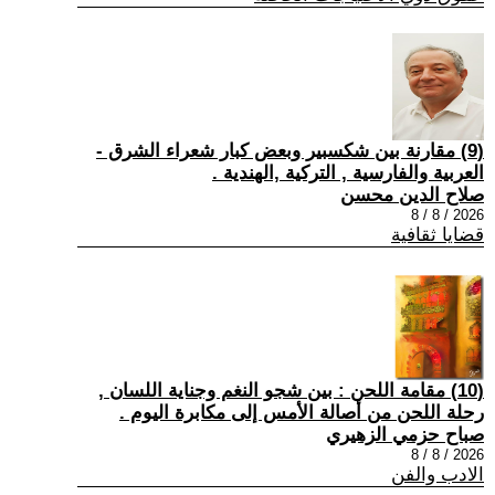
(9) مقارنة بين شكسبير وبعض كبار شعراء الشرق -
العربية والفارسية , التركية ,الهندية .
صلاح الدين محسن
2026 / 8 / 8
قضايا ثقافية
(10) مقامة اللحن : بين شجو النغم وجناية اللسان ,
رحلة اللحن من أصالة الأمس إلى مكابرة اليوم .
صباح حزمي الزهيري
2026 / 8 / 8
الادب والفن