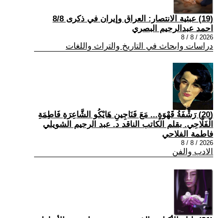
(19) عبثية الانتصار: العراق وإيران في ذكرى 8/8
احمد عبدالرحيم البصري
2026 / 8 / 8
دراسات وابحاث في التاريخ والتراث واللغات
(20) رَشْفَةُ قَهْوَةٍ... مَعَ فَنَاجِينِ هَايْكُو الشَّاعِرَةِ فَاطِمَةِ
الْفَلَّاحِي. بقلم الكاتب الناقد د. عبد الرحيم الشويلي
فاطمة الفلاحي
2026 / 8 / 8
الادب والفن