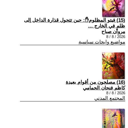
(15) فيتو المظلوم✋: حين تتحول قذارة الداخل إلى
ظلمٍ في الخارج …
مروان صباح
2026 / 8 / 8
مواضيع وابحاث سياسية
(16) مصلحون من أقوام بعيدة
كاظم فنجان الحمامي
2026 / 8 / 8
المجتمع المدني