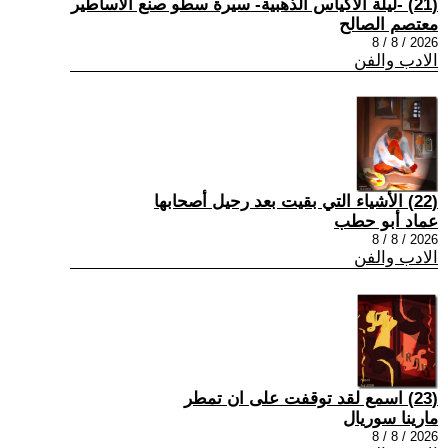
(21) -ليلة الأكياس الذهبية- سيرة سطو صنع الأساطير
معتصم الصالح
2026 / 8 / 8
الادب والفن
(22) الأشياء التي بقيت بعد رحيل أصحابها
عماد أبو حطب
2026 / 8 / 8
الادب والفن
(23) اسمع لقد توقفت على ان تمطر
مارينا سوريال
2026 / 8 / 8