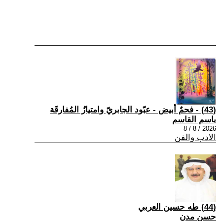
(43) - فحمٌ أبيض - عبّود الجابريّ وامتيازُ المُفارقَة
باسم القاسم
2026 / 8 / 8
الادب والفن
(44) طه حسين العربي
حسن مدن