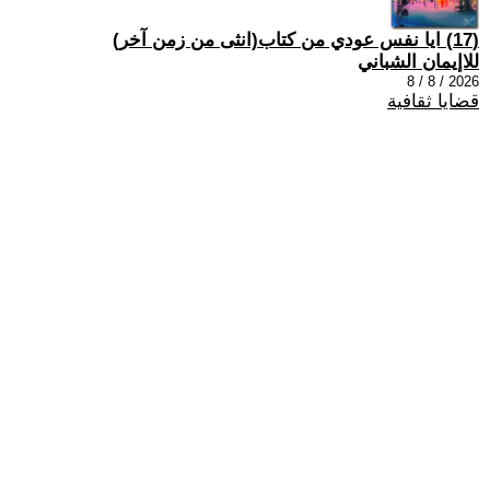
(17) ايا نفس عودي من كتاب(انثى من زمن آخر)
للاإيمان الشباني
2026 / 8 / 8
قضايا ثقافية