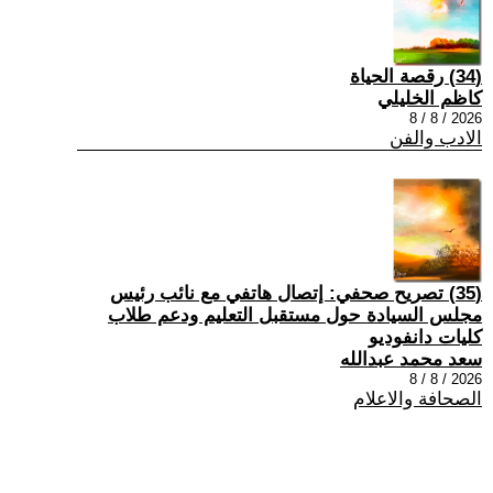
(34) رقصة الحياة
كاظم الخليلي
2026 / 8 / 8
الادب والفن
(35) تصريح صحفي: إتصال هاتفي مع نائب رئيس
مجلس السيادة حول مستقبل التعليم ودعم طلاب
كليات دانفوديو
سعد محمد عبدالله
2026 / 8 / 8
الصحافة والاعلام