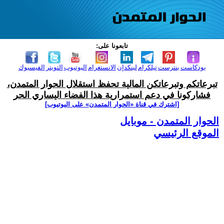
تابعونا على:
بودكاست
بنترست
تيلكرام
لينكدإن
الانستغرام
اليوتيوب
التويتر
الفيسبوك
تبرعاتكم وتبرعاتكن المالية تحفظ استقلال الحوار المتمدن،
فشاركونا في دعم استمرارية هذا الفضاء اليساري الحر
[اشترك في قناة ‫«الحوار المتمدن» على اليوتيوب]
الحوار المتمدن - موبايل
الموقع الرئيسي