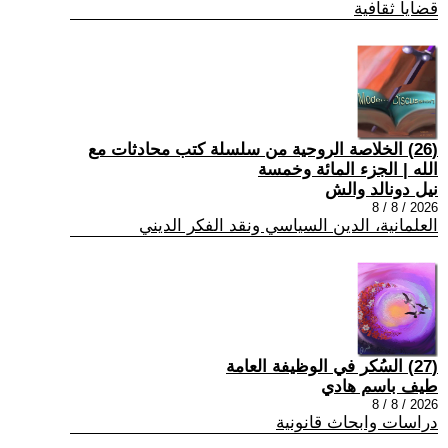
قضايا ثقافية
(26) الخلاصة الروحية من سلسلة كتب محادثات مع
الله | الجزء المائة وخمسة
نيل دونالد والش
2026 / 8 / 8
العلمانية، الدين السياسي ونقد الفكر الديني
(27) السُكر في الوظيفة العامة
طيف باسم هادي
2026 / 8 / 8
دراسات وابحاث قانونية