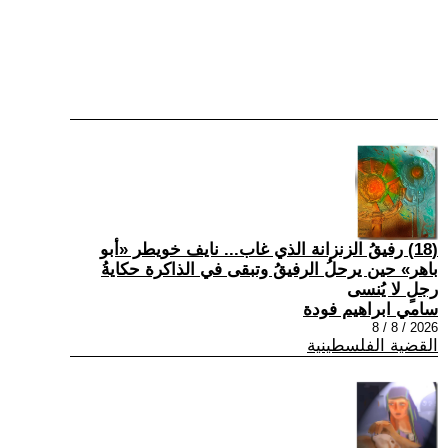
(18) رفيقُ الزنزانة الذي غاب... نايف خويطر «أبو
باهر» حين يرحلُ الرفيقُ وتبقى في الذاكرة حكايةُ
رجلٍ لا يُنسى
سامي ابراهيم فودة
2026 / 8 / 8
القضية الفلسطينية