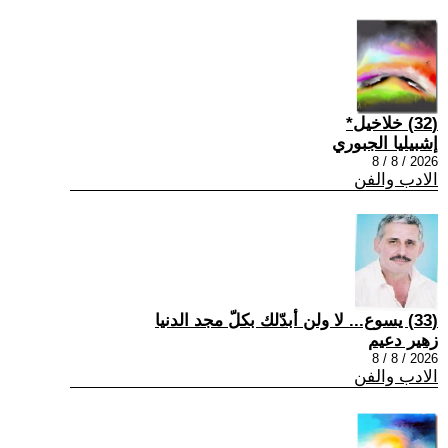
(32) خلاخيل*
إشبيليا الجبوري
2026 / 8 / 8
الادب والفن
(33) يسوع... لا ولن أبدّلك بكلّ مجد الدنيا
زهير دعيم
2026 / 8 / 8
الادب والفن