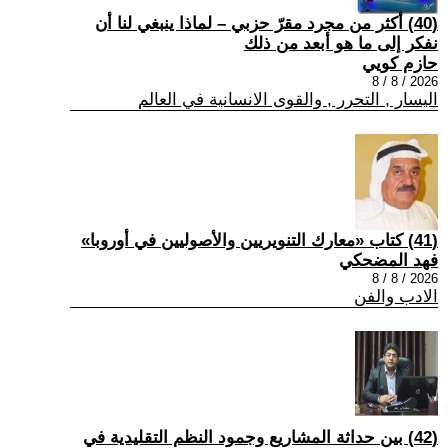
(40) أكثر من مجرد مقرّ حزبي – لماذا ينبغي لنا أن
نفكر إلى ما هو أبعد من ذلك
حازم كويي
2026 / 8 / 8
اليسار , التحرر , والقوى الانسانية في العالم
(41) كتاب «معارك التنويريين والأصوليين في أوروبا»
فهد المضحكي
2026 / 8 / 8
الادب والفن
(42) بين حداثة المشاريع وجمود النظم التقليدية في