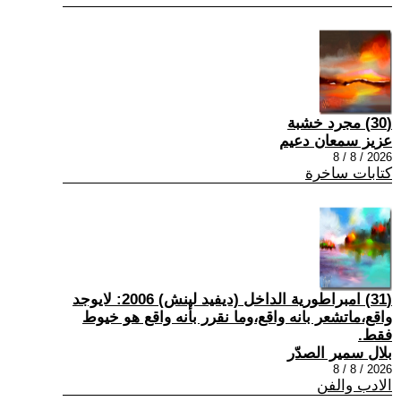
(30) مجرد خشبة
عزيز سمعان دعيم
2026 / 8 / 8
كتابات ساخرة
(31) امبراطورية الداخل (ديفيد لينش) 2006: لايوجد
واقع،ماتشعر بانه واقع،وما نقرر بأنه واقع هو خيوط
فقط.
بلال سمير الصدّر
2026 / 8 / 8
الادب والفن