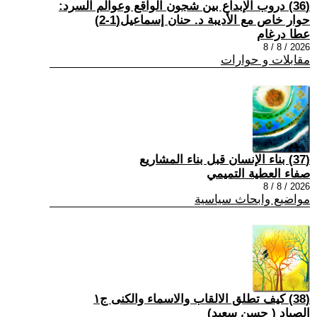
(36) دروب الإبداع بين شجون الواقع وعوالم السرد:
حوار خاص مع الأديبة د. حنان إسماعيل(1-2)
عطا درغام
2026 / 8 / 8
مقابلات و حوارات
(37) بناء الإنسان قبل بناء المشاريع
صفاء العطية التميمي
2026 / 8 / 8
مواضيع وابحاث سياسية
(38) كيف تطلق الالقاب والاسماء والكنى ج١
الصياد ‏( حسن سعيد‏)