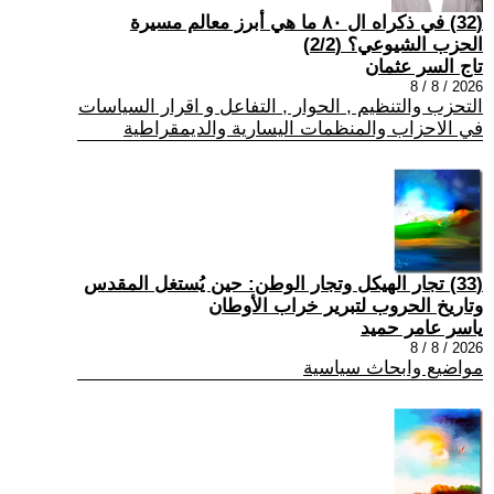
(32) في ذكراه ال ٨٠ ما هي أبرز معالم مسيرة
الحزب الشيوعي؟ (2/2)
تاج السر عثمان
2026 / 8 / 8
التحزب والتنظيم , الحوار , التفاعل و اقرار السياسات
في الاحزاب والمنظمات اليسارية والديمقراطية
(33) تجار الهيكل وتجار الوطن: حين يُستغل المقدس
وتاريخ الحروب لتبرير خراب الأوطان
ياسر عامر حميد
2026 / 8 / 8
مواضيع وابحاث سياسية