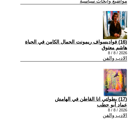
مواضيع وابحاث سياسية
(16) فواديسواف ريمونت الجمال الكامن في الحياة
هاشم معتوق
2026 / 8 / 8
الادب والفن
(17) بطولتي انا القاطن في الهامش
عماد أبو حطب
2026 / 8 / 8
الادب والفن