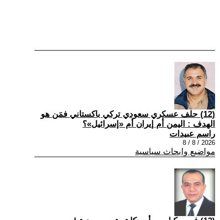
(12) حلف عسكري سعودي تركي باكستاني فمَن هو
الهدف : اليمن أم إيران أم «إسرائيل»؟
راسم عبيدات
2026 / 8 / 8
مواضيع وابحاث سياسية