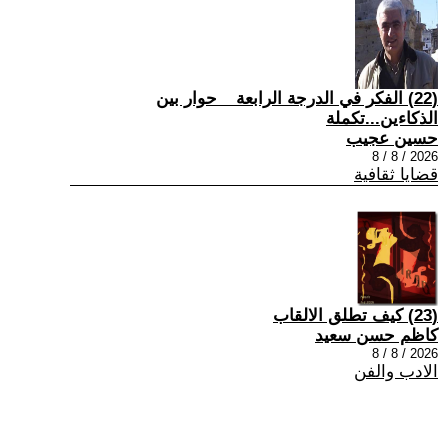
(22) الفكر في الدرجة الرابعة _ حوار بين
الذكاءين...تكملة
حسين عجيب
2026 / 8 / 8
قضايا ثقافية
(23) كيف تطلق الالقاب
كاظم حسن سعيد
2026 / 8 / 8
الادب والفن