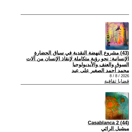
(43) مشروع النهضة النقدية في سياق الحضارة
الإنسانية: نحو رؤية متكاملة لإنقاذ الإنسان من آلات
السوق والعنف والأيديولوجيا
محمد أحمد الصغير على عيد
2026 / 8 / 8
قضايا ثقافية
(44) Casablanca 2
ميشيل الرائي