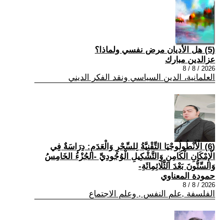
(5) هل الأديان مرض نفسي ولماذا؟
عزالدين مبارك
2026 / 8 / 8
العلمانية، الدين السياسي ونقد الفكر الديني
(6) الْأَنْطُولُوجْيَا التِّقْنِيَّةُ لِلسِّحْرِ وَالْعَدَمِ: دِرَاسَةٌ فِي
الْإِمْكَانِ الْكَامِنِ وَالتَّشْكِيلِ الْوُجُودِيِّ -الجُزْءُ الخَامِسُ
وَالسِّتُّونَ بَعْدَ الثَّلَاثِمِائَةِ-
حمودة المعناوي
2026 / 8 / 8
الفلسفة ,علم النفس , وعلم الاجتماع