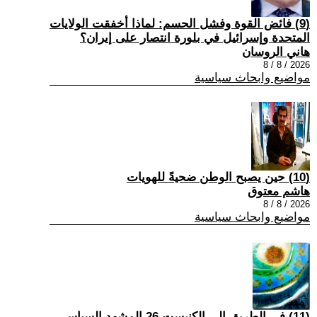
(9) فائض القوة وفشل الحسم: لماذا أخفقت الولايات
المتحدة وإسرائيل في بلورة انتصار على إيران؟
هاني الروسان
2026 / 8 / 8
مواضيع وابحاث سياسية
(10) حين يصبح الوطن ضحيةً للهويات
هاشم معتوق
2026 / 8 / 8
مواضيع وابحاث سياسية
(11) في الطريق إلى الكنيست 26 المشهد السياسي