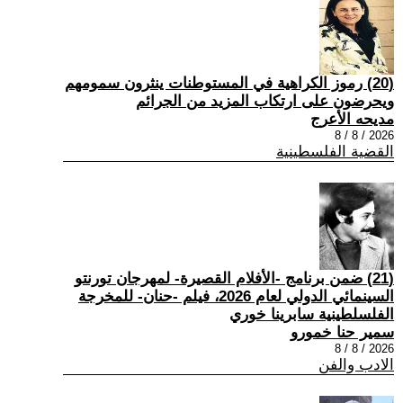
(20) رموز الكراهية في المستوطنات ينثرون سمومهم
ويحرضون على ارتكاب المزيد من الجرائم
مديحه الأعرج
2026 / 8 / 8
القضية الفلسطينية
(21) ضمن برنامج -الأفلام القصيرة- لمهرجان تورنتو
السينمائي الدولي لعام 2026، فيلم -حنان- للمخرجة
الفلسلطينية سابرينا خوري
سمير حنا خمورو
2026 / 8 / 8
الادب والفن