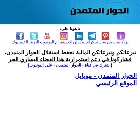
تابعونا على:
بودكاست
بنترست
تيلكرام
لينكدإن
الانستغرام
اليوتيوب
التويتر
الفيسبوك
تبرعاتكم وتبرعاتكن المالية تحفظ استقلال الحوار المتمدن،
فشاركونا في دعم استمرارية هذا الفضاء اليساري الحر
[اشترك في قناة ‫«الحوار المتمدن» على اليوتيوب]
الحوار المتمدن - موبايل
الموقع الرئيسي