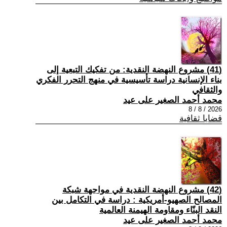
(41) مشروع النهضة النقدية: من تفكيك التبعية إلى
بناء الإنسانية دراسة تأسيسية في منهج التحرر الفكري
والثقافي
محمد أحمد الصغير على عيد
2026 / 8 / 8
قضايا ثقافية
(42) مشروع النهضة النقدية في مواجهة شبكة
المصالح الصهيو-أمريكية : دراسة في التكامل بين
النقد البنّاء ومقاومة الهيمنة العالمية
محمد أحمد الصغير على عيد