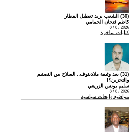
(30) الشعب يريد تعطيل القطار
كاظم فنجان الحمامي
2026 / 8 / 8
كتابات ساخرة
(31) بعد وثيقة ملادينوف.. السلاح بين التصنيم
والتخزين؟!
سليم يونس الزريعي
2026 / 8 / 8
مواضيع وابحاث سياسية