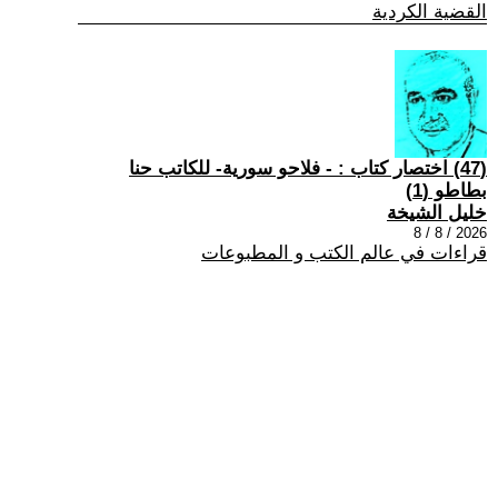
القضية الكردية
(47) اختصار كتاب : - فلاحو سورية- للكاتب حنا
بطاطو (1)
خليل الشيخة
2026 / 8 / 8
قراءات في عالم الكتب و المطبوعات