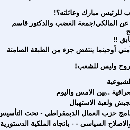
ب للرئيس مبارك وعائلته؟!
 عن المالكي/جمعة الغضب والدكتور قاسم
ح
بق !!
أمني أوحينما ينتفض جزء من الطبقة الصامتة
لروح وليس للشعب!
لشيوعية
راقية ..بين الامس واليوم
يش ولعبة الاستهبال
امج حزب العمال الديمقراطي - تحت التأسيس
لاصلاح السياسى - - باتجاه الملكية الدستورية 