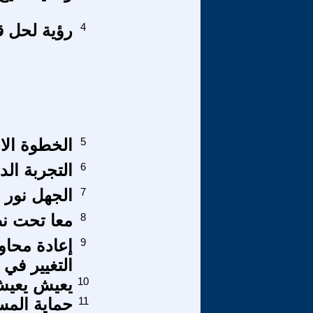
4
رؤية لحل ق
5
الخطوة الاخ
6
التجربة الد
7
الجهل نور 
8
معا تحت نصب ال
9
إعادة محاو
التغيير في 
10
يعيش يعيش
11