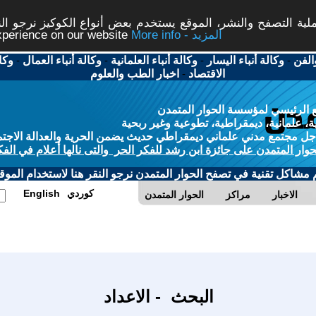
ة التصفح والنشر، الموقع يستخدم بعض أنواع الكوكيز نرجو النق
More info - المزيد
experience on our website
الفن
-
وكالة أنباء اليسار
-
وكالة أنباء العلمانية
-
وكالة أنباء العمال
-
وكا
الاقتصاد
-
اخبار الطب والعلوم
 الرئيسي لمؤسسة الحوار المتمدن
، علمانية، ديمقراطية، تطوعية وغير ربحية
ل مجتمع مدني علماني ديمقراطي حديث يضمن الحرية والعدالة الاجتم
حوار المتمدن على جائزة ابن رشد للفكر الحر والتى نالها أعلام في الفك
م مشاكل تقنية في تصفح الحوار المتمدن نرجو النقر هنا لاستخدام الموقع
كوردي
English
الاخبار
مراكز
الحوار المتمدن
البحث - الاعداد