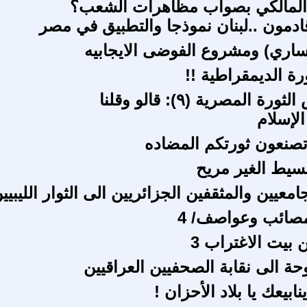
المالكي بصواب مظاهرات الشعب؟
ادمون ..لبنان نموذجا والتطبيق في مصر
ليساري) ومشروع الفوضى الايجابيه
رة الديمقراطية !!
 المصرية (٩): قالو وقلنا
الإسلام
 تصنعون ثورتكم المضاده
قسيط الغير مريح
امعيين والمثقفين الجزائريين الى الثوار الليبيي
بيت الاغتراب 3
حة الى نقابة الصحفيين العراقيين
ابيعك يا بلاد الأحزان !