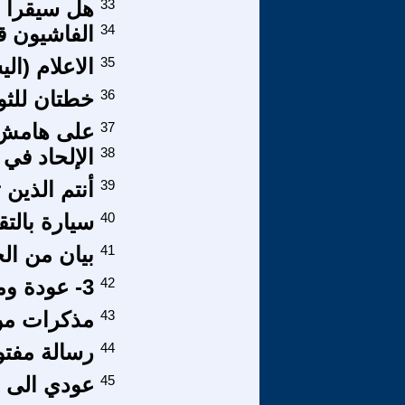
33
هل سيقرأ 
34
الفاشيون ق
35
الاعلام (ا
36
خطتان للثو
37
على هامش الثورة
38
الإلحاد في 
39
أنتم الذين
40
سيارة بالت
41
بيان من الج
42
3- عودة ومصائب وعواصف/ 4
43
مذكرات من 
44
رسالة مفتو
45
عودي الى ين