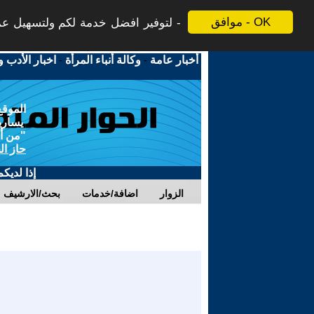
موافق - OK
لتوفير افضل خدمة لكم ولتسهيل عملي
أخبار عامة
-
وكالة أنباء المرأة
-
اخبار الأدب و
الموقع
يسارية
"من أج
حاز ال
إذا لديك
الزوار
اضافة/خدمات
بحث/الارشيف