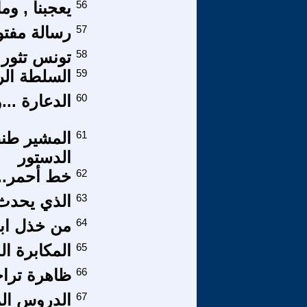
56
يعجبنا , وما
57
رسالة مفتو
58
تونس تثور 
59
السلطة الرا
60
الدعارة ..
61
المشير طنط
الدستور
62
خط أحمر...
63
الذي يحدث ا
64
من خذل اب
65
المكابرة الد
66
ظاهرة تراج
67
الدروس ال