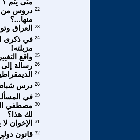
متى يتم ؟
22
منها...؟
23
العراق وتو
24
في ذكرى او
مزبلته!
25
واقع التغيي
26
رسالة إلى :
27
الديمقراطية
28
درس شباط 
29
في المسألة المصرية7
30
مصطفي النج
لك هذا؟
31
الإخوان لا
32
قانون دولي