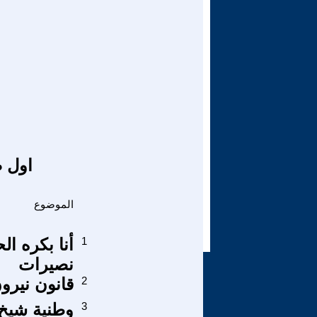
اول ص
الموضوع
1
أنا بكره ال
نصيرات
2
قانون نيرو
3
وطنية شيخ 