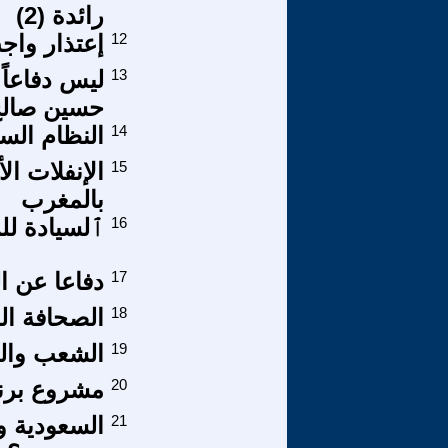
رائدة (2)
12
إعتذار واج
13
ليس دفاعاً
حسين صال
14
النظام السا
15
الإنفلات ال
بالمغرب
16
ٱلسيادة ل
17
دفاعا عن ا
18
الصحافة الع
19
الشعب والج
20
مشروع برن
21
السعودية وا