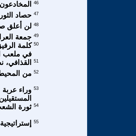
46
المخادعون:
47
حصاد الثور
48
لن أعلق صو
49
جمعة العرا
50
كلمة الرفي
في ملعب ال
51
القذافي، ن
52
من المحيط 
53
وراء عربة 
المستقيلين
54
ثورة الشعب
55
إستراتيجية