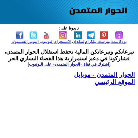
تابعونا على:
بودكاست
بنترست
تيلكرام
لينكدإن
الانستغرام
اليوتيوب
التويتر
الفيسبوك
تبرعاتكم وتبرعاتكن المالية تحفظ استقلال الحوار المتمدن،
فشاركونا في دعم استمرارية هذا الفضاء اليساري الحر
[اشترك في قناة ‫«الحوار المتمدن» على اليوتيوب]
الحوار المتمدن - موبايل
الموقع الرئيسي