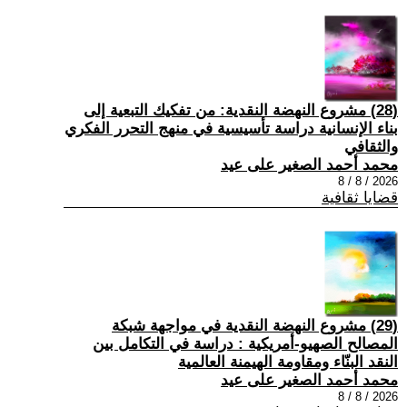
(28) مشروع النهضة النقدية: من تفكيك التبعية إلى
بناء الإنسانية دراسة تأسيسية في منهج التحرر الفكري
والثقافي
محمد أحمد الصغير على عيد
2026 / 8 / 8
قضايا ثقافية
(29) مشروع النهضة النقدية في مواجهة شبكة
المصالح الصهيو-أمريكية : دراسة في التكامل بين
النقد البنّاء ومقاومة الهيمنة العالمية
محمد أحمد الصغير على عيد
2026 / 8 / 8