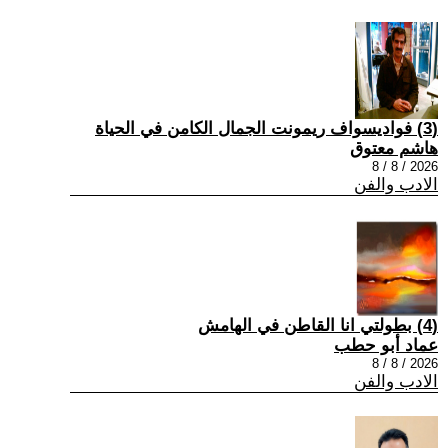
(3) فواديسواف ريمونت الجمال الكامن في الحياة
هاشم معتوق
2026 / 8 / 8
الادب والفن
(4) بطولتي انا القاطن في الهامش
عماد أبو حطب
2026 / 8 / 8
الادب والفن