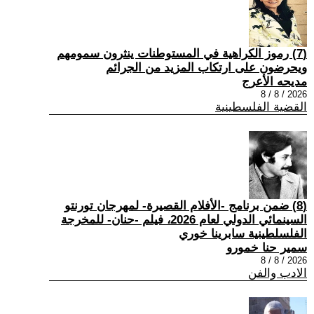
(7) رموز الكراهية في المستوطنات ينثرون سمومهم
ويحرضون على ارتكاب المزيد من الجرائم
مديحه الأعرج
2026 / 8 / 8
القضية الفلسطينية
(8) ضمن برنامج -الأفلام القصيرة- لمهرجان تورنتو
السينمائي الدولي لعام 2026، فيلم -حنان- للمخرجة
الفلسلطينية سابرينا خوري
سمير حنا خمورو
2026 / 8 / 8
الادب والفن