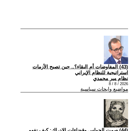
(43) المفاوضات أم البقاء؟.. حين تصبح الأزمات
استراتيجية للنظام الإيراني
نظام مير محمدي
2026 / 8 / 8
مواضيع وابحاث سياسية
(44) صمت الحواس وفضاءات الإدراك: كيف نفهم