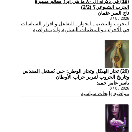
(19) في ذكراه ال ٨٠ ما هي أبرز معالم مسيرة
الحزب الشيوعي؟ (2/2)
تاج السر عثمان
2026 / 8 / 8
التحزب والتنظيم , الحوار , التفاعل و اقرار السياسات
في الاحزاب والمنظمات اليسارية والديمقراطية
(20) تجار الهيكل وتجار الوطن: حين يُستغل المقدس
وتاريخ الحروب لتبرير خراب الأوطان
ياسر عامر حميد
2026 / 8 / 8
مواضيع وابحاث سياسية