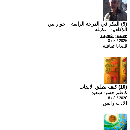
(9) الفكر في الدرجة الرابعة _ حوار بين
الذكاءين...تكملة
حسين عجيب
2026 / 8 / 8
قضايا ثقافية
(10) كيف تطلق الالقاب
كاظم حسن سعيد
2026 / 8 / 8
الادب والفن