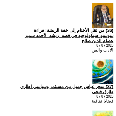
(36) من ثقل الأختام إلى خفة الريشة: قراءة
سوسيو–سيكولوجية في قصة -ريشة- لأحمد سمير
عصام الدين صالح
2026 / 8 / 8
الادب والفن
(37) سحر عباس جميل بين مستثمر وسياسي اطاري
طارق فتحي
2026 / 8 / 8
قضايا ثقافية