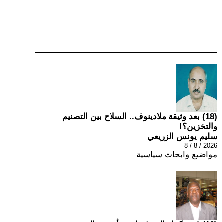
(18) بعد وثيقة ملادينوف.. السلاح بين التصنيم
والتخزين؟!
سليم يونس الزريعي
2026 / 8 / 8
مواضيع وابحاث سياسية