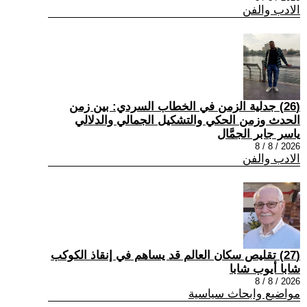
الادب والفن
(26) جدلية الزمن في الخطاب السردي: بين زمن
الحدث وزمن الحكي والتشكيل الجمالي والدلالي
ياسر جابر الجمَّال
2026 / 8 / 8
الادب والفن
(27) تقليص سكان العالم قد يساهم في إنقاذ الكوكب
شابا أيوب شابا
2026 / 8 / 8
مواضيع وابحاث سياسية