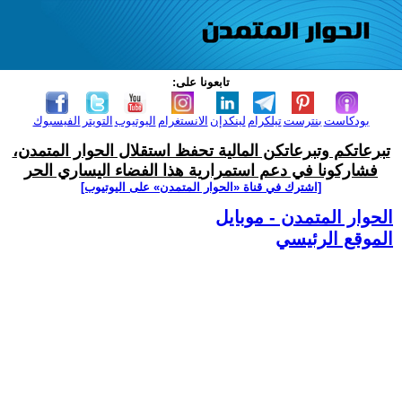
تابعونا على:
بودكاست
بنترست
تيلكرام
لينكدإن
الانستغرام
اليوتيوب
التويتر
الفيسبوك
تبرعاتكم وتبرعاتكن المالية تحفظ استقلال الحوار المتمدن،
فشاركونا في دعم استمرارية هذا الفضاء اليساري الحر
[اشترك في قناة ‫«الحوار المتمدن» على اليوتيوب]
الحوار المتمدن - موبايل
الموقع الرئيسي