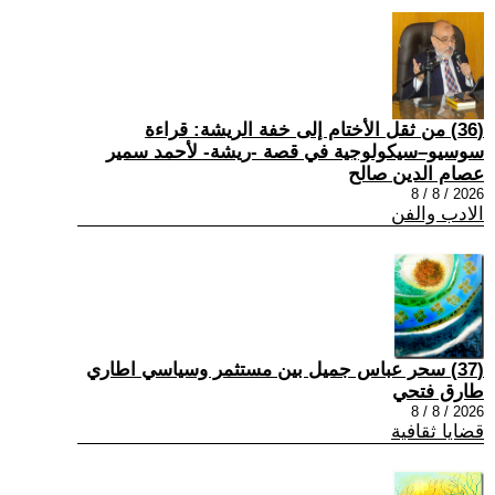
(36) من ثقل الأختام إلى خفة الريشة: قراءة
سوسيو–سيكولوجية في قصة -ريشة- لأحمد سمير
عصام الدين صالح
2026 / 8 / 8
الادب والفن
(37) سحر عباس جميل بين مستثمر وسياسي اطاري
طارق فتحي
2026 / 8 / 8
قضايا ثقافية