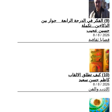
(9) الفكر في الدرجة الرابعة _ حوار بين
الذكاءين...تكملة
حسين عجيب
2026 / 8 / 8
قضايا ثقافية
(10) كيف تطلق الالقاب
كاظم حسن سعيد
2026 / 8 / 8
الادب والفن