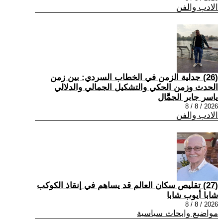
الادب والفن
(26) جدلية الزمن في الخطاب السردي: بين زمن
الحدث وزمن الحكي والتشكيل الجمالي والدلالي
ياسر جابر الجمَّال
2026 / 8 / 8
الادب والفن
(27) تقليص سكان العالم قد يساهم في إنقاذ الكوكب
شابا أيوب شابا
2026 / 8 / 8
مواضيع وابحاث سياسية