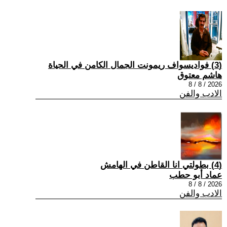
(3) فواديسواف ريمونت الجمال الكامن في الحياة
هاشم معتوق
2026 / 8 / 8
الادب والفن
(4) بطولتي انا القاطن في الهامش
عماد أبو حطب
2026 / 8 / 8
الادب والفن