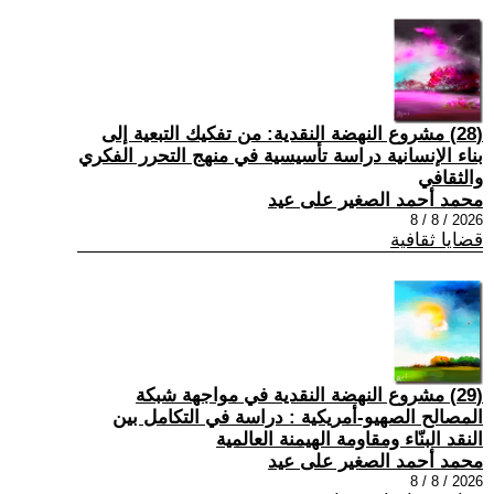
(28) مشروع النهضة النقدية: من تفكيك التبعية إلى
بناء الإنسانية دراسة تأسيسية في منهج التحرر الفكري
والثقافي
محمد أحمد الصغير على عيد
2026 / 8 / 8
قضايا ثقافية
(29) مشروع النهضة النقدية في مواجهة شبكة
المصالح الصهيو-أمريكية : دراسة في التكامل بين
النقد البنّاء ومقاومة الهيمنة العالمية
محمد أحمد الصغير على عيد
2026 / 8 / 8