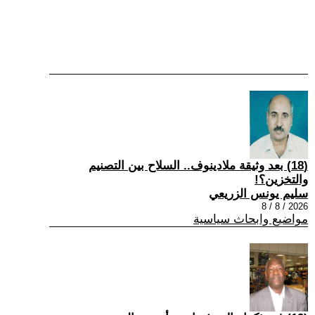
(18) بعد وثيقة ملادينوف.. السلاح بين التصنيم
والتخزين؟!
سليم يونس الزريعي
2026 / 8 / 8
مواضيع وابحاث سياسية