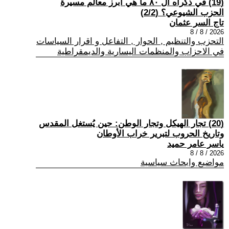
(19) في ذكراه ال ٨٠ ما هي أبرز معالم مسيرة
الحزب الشيوعي؟ (2/2)
تاج السر عثمان
2026 / 8 / 8
التحزب والتنظيم , الحوار , التفاعل و اقرار السياسات
في الاحزاب والمنظمات اليسارية والديمقراطية
(20) تجار الهيكل وتجار الوطن: حين يُستغل المقدس
وتاريخ الحروب لتبرير خراب الأوطان
ياسر عامر حميد
2026 / 8 / 8
مواضيع وابحاث سياسية