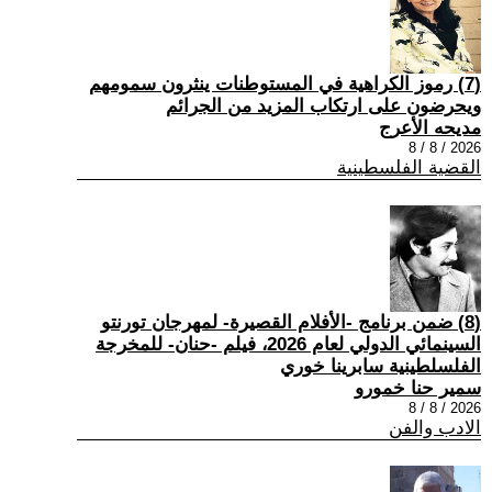
(7) رموز الكراهية في المستوطنات ينثرون سمومهم
ويحرضون على ارتكاب المزيد من الجرائم
مديحه الأعرج
2026 / 8 / 8
القضية الفلسطينية
(8) ضمن برنامج -الأفلام القصيرة- لمهرجان تورنتو
السينمائي الدولي لعام 2026، فيلم -حنان- للمخرجة
الفلسلطينية سابرينا خوري
سمير حنا خمورو
2026 / 8 / 8
الادب والفن