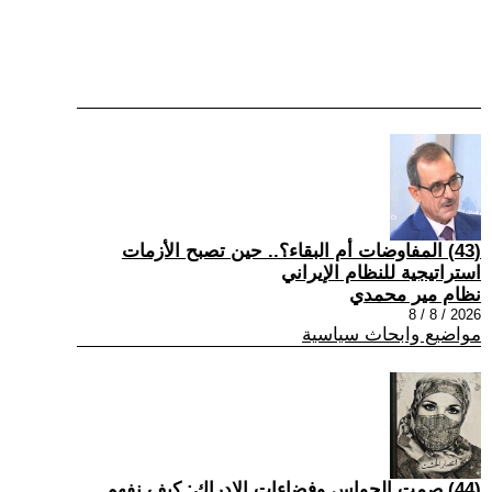
(43) المفاوضات أم البقاء؟.. حين تصبح الأزمات
استراتيجية للنظام الإيراني
نظام مير محمدي
2026 / 8 / 8
مواضيع وابحاث سياسية
(44) صمت الحواس وفضاءات الإدراك: كيف نفهم