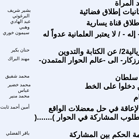
 المرأة
انيات إطلاق فضائية
بشير شريف
م
البرغوثي
لاق قناة يسارية
عبد الهادي
م
وهبي
ه - / لا يعتبر العلمانية عدواً له
سيمون خوري
ة والتدوين
حنان بكير
زكار- الى -عالم الحوار المتمدن-
مهند البراك
ا
 سلطان
محمد شفيق
 دخلوا على الخط
محمد خضير
عباس
م
محمد منير
ا
لإعاقة في حل معضلات الواقع
أمين أحمد ثابت
لوب المشاركة في الحوار ).......(
مة الحكم بين المشاركة
باقر الفضلي