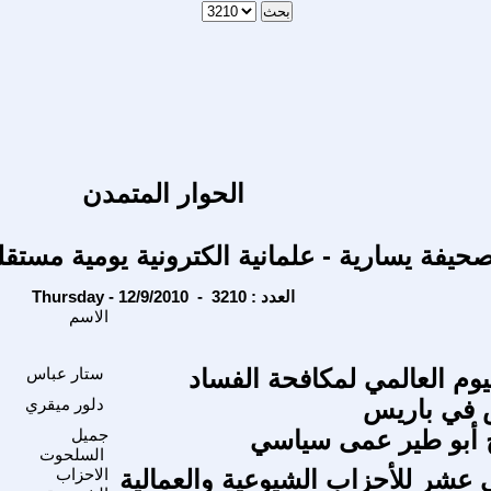
الحوار المتمدن
حيفة يسارية - علمانية الكترونية يومية مستقل
Thursday - 12/9/2010 - العدد : 3210
الاسم
ال
يوم العالمي لمكافحة الفساد
ستار عباس
س في باريس
دلور ميقري
خ أبو طير عمى سياسي
جميل
السلحوت
ني عشر للأحزاب الشيوعية والعمالية
الاحزاب