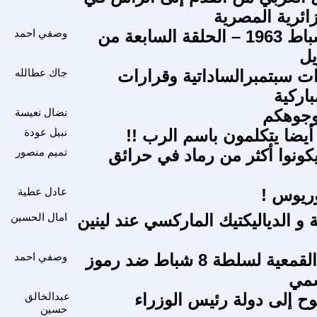
زائرية المصرية
انقلاب 8 شباط 1963 – الحلقة السابعة من
وصفي احمد
يل
ات سبتمبرالساداتية وقرارات
جاك عطالله
اركية
 وجوهكم
نضال نعيسة
أيضا يتكلمون باسم الرب !!
نبيل عودة
كونوا أكثر من رماد في حرائق
تميم منصور
ريوس !
عادل عطية
ا
و الدياليكتيك الماركسي عند لينين
امال الحسين
الاجراءات القمعية لسلطة 8 شباط ضد رموز
وصفي احمد
سمي
 إلى دولة رئيس الوزراء
عبدالخالق
حسين