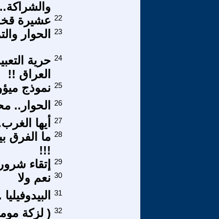
والشراكة..!
22
عشيرة قخذ بني
23
الحوار وال
24
حرية التعب
العراق !!
25
نموذج ميؤ
26
الحوار.. مح
27
أيها الغرب
28
ما الفرق ب
!!!
29
إتقاء شرور
30
نعم ولا
31
البيدوفيليا .
32
( لزكة موم