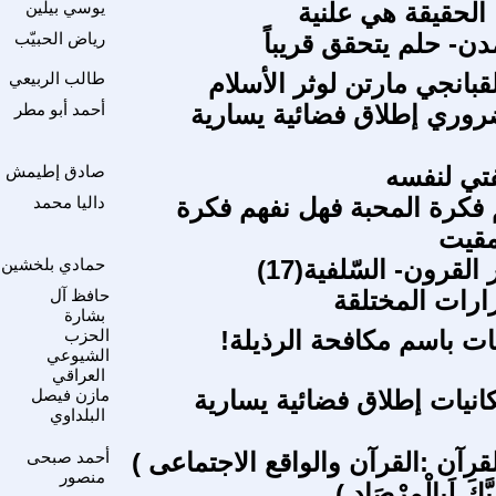
الحقيقة هي علنية
يوسي بيلين
دن- حلم يتحقق قريباً
رياض الحبيّب
م
قبانجي مارتن لوثر الأسلام
طالب الربيعي
وري إطلاق فضائية يسارية
أحمد أبو مطر
م
فتي لنفسه
صادق إطيمش
 فكرة المحبة فهل نفهم فكرة
داليا محمد
مقيت
لقرون- السّلفية(17)
حمادي بلخشين
ارات المختلقة
حافظ آل
بشارة
ت باسم مكافحة الرذيلة!
الحزب
ا
الشيوعي
العراقي
كانيات إطلاق فضائية يسارية
مازن فيصل
م
البلداوي
رآن :القرآن والواقع الاجتماعى )
أحمد صبحى
منصور