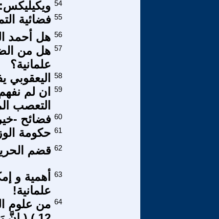
54
ويكيليكس: 
55
فضائية التم
56
هل أحمد ال
57
هل من الضر
علمانية؟
58
اليعقوبي ي
59
ان لم نفهم
التعصب ال
60
فضائح -خير ا
61
حكومة الوز
62
قضم الحريا
63
أهمية و إم
علمانية!
64
من علوم الق
12 ) ( إِنَّ رَبَّكَ لَبِالْمِرْصَادِ )