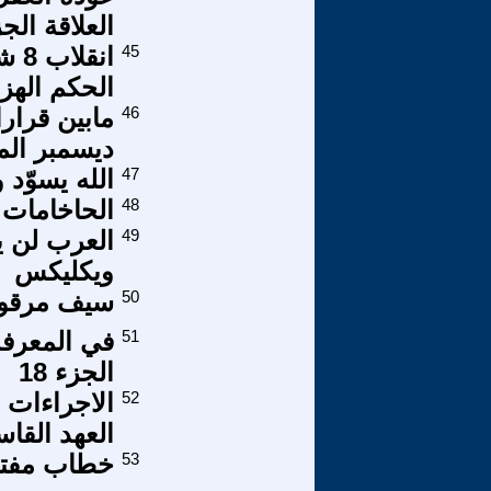
العلاقة الج
45
الحكم الهز
46
مابين قرار
ديسمبر المب
47
الله يسوّد
48
الحاخامات 
49
العرب لن ي
ويكليكس
50
سيف مرقو
51
في المعرفة 
الجزء 18
52
العهد القا
53
خطاب مفتوح