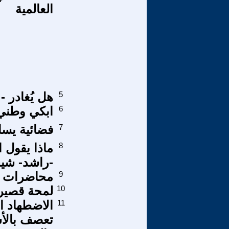
العالمية
5
هل يُغادر -
6
ابكي وطني
7
فضائية يسار
8
ماذا يقول 
-راشد- شيخ
9
محاضرات ال
10
لمحة قصيرة
11
الاضطهاد ال
تعصف بالأس