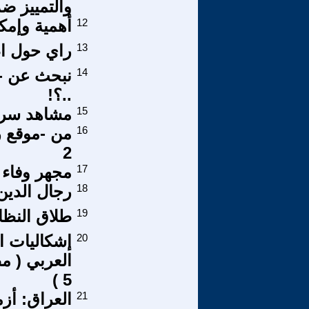
والتمييز ضد
12
أهمية وإمك
13
راي حول اط
14
نبحث عن - إل
..؟!
15
مشاهد سريالية2/ عن الكتاب
16
من -موقع ر
2
17
مجهر وفاء
18
رجال الدين
19
طلاق النظا
20
إشكاليات ا
العربي ( مط
5 )
21
العراق: أز