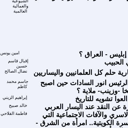
الشيوعية
والعمالية
العالمية
 إبليس - العراق ؟
امين يونس
 الحبيب
إقبال قاسم
حسين
ية حلم كل العلمانيين واليساريين
نضال الصالح
م
الرئيس انور السادات حين اصبح
جاسم محمد
كاظم
ا -وزينب- ملاية ؟
عوا تشويه للتاريخ
إبراهيم الزيني
 عن النقد عند اليسار العربي
خالد صبيح
اسري والآفات الاجتماعية التي
فاطمة الفلاحي
م
رة الكويتية.. امرأة من الشرق -