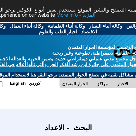
ة التصفح والنشر، الموقع يستخدم بعض أنواع الكوكيز نرجو النق
More info - المزيد
experience on our website
الفن
-
وكالة أنباء اليسار
-
وكالة أنباء العلمانية
-
وكالة أنباء العمال
-
وكا
الاقتصاد
-
اخبار الطب والعلوم
 الرئيسي لمؤسسة الحوار المتمدن
، علمانية، ديمقراطية، تطوعية وغير ربحية
ل مجتمع مدني علماني ديمقراطي حديث يضمن الحرية والعدالة الاجتم
حوار المتمدن على جائزة ابن رشد للفكر الحر والتى نالها أعلام في الفك
م مشاكل تقنية في تصفح الحوار المتمدن نرجو النقر هنا لاستخدام الموقع
كوردي
English
الاخبار
مراكز
الحوار المتمدن
البحث - الاعداد