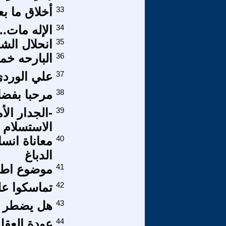
33
أخلاق ما بعد
34
الإله مات..
35
انحلال الشعو
36
البارحه خمر
37
علي الوردي.
38
مرحبا بفضائ
39
-الجدار الأ
الاستسلام
40
معاناة انسا
الدباغ
41
موضوع اطلا
42
تماسكوا عل
43
هل يضطر ال
44
عودة العقل