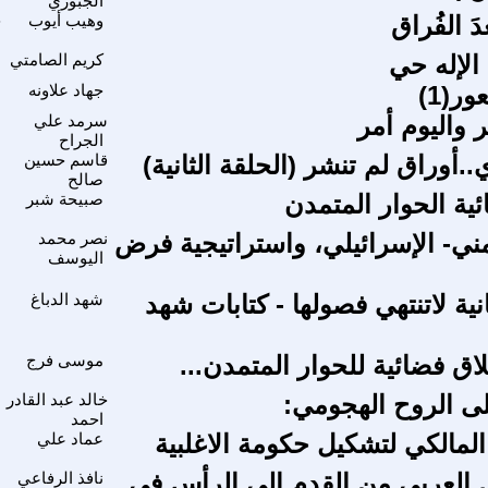
الجبوري
َ الفُراق
وهيب أيوب
ح
 الإله حي
كريم الصامتي
ر(1)
جهاد علاونه
 واليوم أمر
سرمد علي
الجراح
.أوراق لم تنشر (الحلقة الثانية)
قاسم حسين
صالح
ية الحوار المتمدن
صبيحة شبر
م
مني- الإسرائيلي، واستراتيجية فرض
نصر محمد
اليوسف
نية لاتنتهي فصولها - كتابات شهد
شهد الدباغ
ق فضائية للحوار المتمدن...
موسى فرج
م
ى الروح الهجومي:
خالد عبد القادر
احمد
مالكي لتشكيل حكومة الاغلبية
عماد علي
ا
 العربي من القدم إلى الرأس في
نافذ الرفاعي