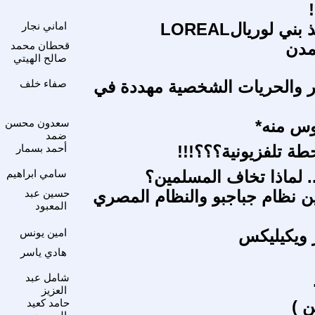
 لوريالLOREAL
اماني نجار
تمدن
قحطان محمد
صالح الهيتي
ا
ير والحريات الشخصية مهددة في
صفاء خلف
ا
وس منه*
سعدون محسن
ضمد
طة تلفزيونية؟؟؟!!!
أحمد بسمار
م
.. لماذا تخاف المسلمين؟
سامي ابراهيم
ين نظام جباجبو والنظام المصري
حسين عبد
ا
المعبود
 ويكيليكس
امين يونس
هادي ياسر
م
شامل عبد
العزيز
ن )
حامد كعيد