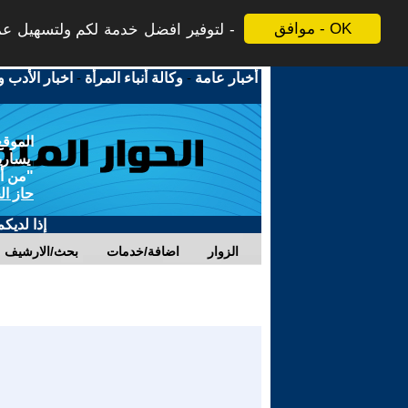
موافق - OK
لتوفير افضل خدمة لكم ولتسهيل عملي
أخبار عامة
-
وكالة أنباء المرأة
-
اخبار الأدب و
الموقع
يسارية
"من أج
حاز ال
إذا لديك
الزوار
اضافة/خدمات
بحث/الارشيف