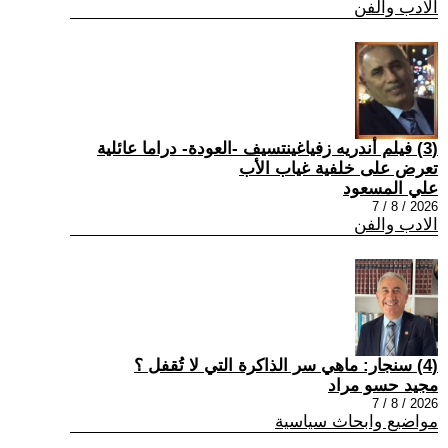
الادب والفن
(3) فيلم أندريه زفياغينتسيف -العودة- دراما عائلية
تعرض على خلفية غياب الأب
علي المسعود
2026 / 8 / 7
الادب والفن
(4) سنجار: ماهي سر الذاكرة التي لا تُقفل ؟
مجيد حسو مراد
2026 / 8 / 7
مواضيع وابحاث سياسية