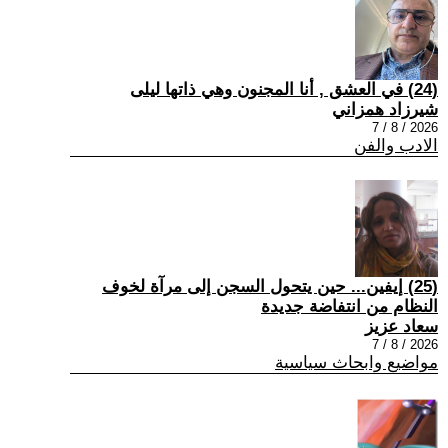
(24) في العشق , أنا المجنون وهي ذاتها ليلى
شيرزاد همزاني
2026 / 8 / 7
الادب والفن
(25) إيفين... حين يتحول السجن إلى مرآة لخوف
النظام من انتفاضة جديدة
سعاد عزيز
2026 / 8 / 7
مواضيع وابحاث سياسية