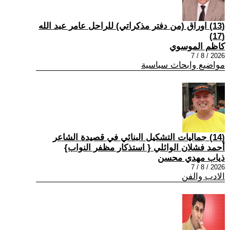
(13) اوراق (من دفتر مذكراتي) للراحل عامر عبد الله
(17)
كاظم الموسوي
2026 / 8 / 7
مواضيع وابحاث سياسية
(14) جماليات التشكيل البنائي في قصيدة الشاعر
أحمد فشلان الوائلي { استذكار مظفر النواب}
ذياب مهدي محسن
2026 / 8 / 7
الادب والفن