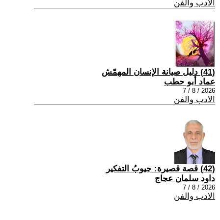
الادب والفن
(41) دليل صيانة الإنسان المهمّش
عماد أبو حطب
2026 / 8 / 7
الادب والفن
(42) قصة قصيرة: جيوبُ التفكير
داود سلمان عجاج
2026 / 8 / 7
الادب والفن