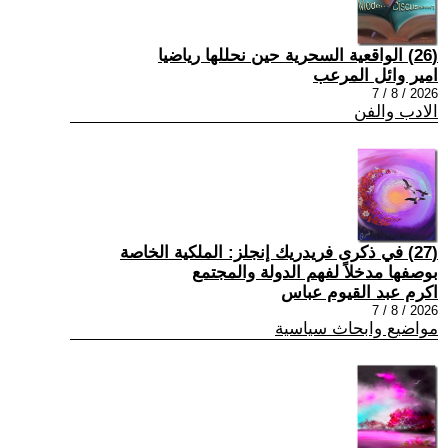
(26) الواقعية السحرية حين نحللها رياضيا
امير وائل المرعب
2026 / 8 / 7
الادب والفن
(27) في ذكرى فريدريك إنجلز: الملكية الخاصة
بوصفها مدخلاً لفهم الدولة والمجتمع
اكرم عبد القيوم عباس
2026 / 8 / 7
مواضيع وابحاث سياسية