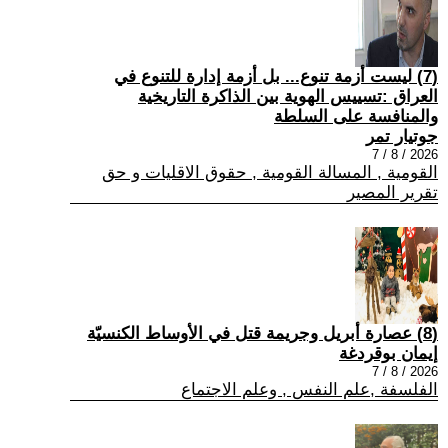
(7) ليست أزمة تنوع... بل أزمة إدارة للتنوع في
العراق :تسييس الهوية بين الذاكرة التاريخية
والمنافسة على السلطة
جوتيار تمر
2026 / 8 / 7
القومية , المسالة القومية , حقوق الاقليات و حق
تقرير المصير
(8) عصارة أبريل وجريمة قتل في الأوساط الكنسيّة
إيمان بوقردغة
2026 / 8 / 7
الفلسفة ,علم النفس , وعلم الاجتماع