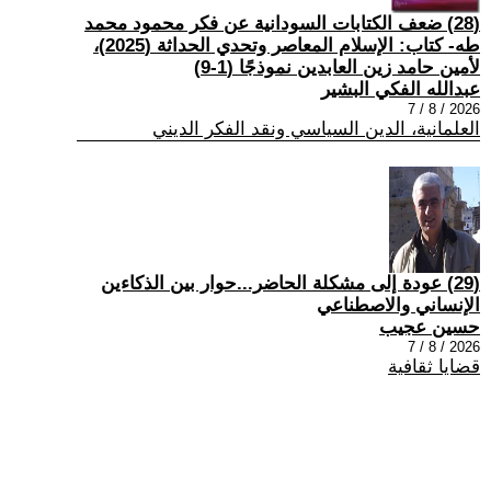
(28) ضعف الكتابات السودانية عن فكر محمود محمد
طه- كتاب: الإسلام المعاصر وتحدي الحداثة (2025)،
لأمين حامد زين العابدين نموذجًا (1-9)
عبدالله الفكي البشير
2026 / 8 / 7
العلمانية، الدين السياسي ونقد الفكر الديني
(29) عودة إلى مشكلة الحاضر...حوار بين الذكاءين
الإنساني والاصطناعي
حسين عجيب
2026 / 8 / 7
قضايا ثقافية