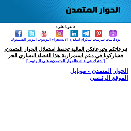
تابعونا على:
بودكاست
بنترست
تيلكرام
لينكدإن
الانستغرام
اليوتيوب
التويتر
الفيسبوك
تبرعاتكم وتبرعاتكن المالية تحفظ استقلال الحوار المتمدن،
فشاركونا في دعم استمرارية هذا الفضاء اليساري الحر
[اشترك في قناة ‫«الحوار المتمدن» على اليوتيوب]
الحوار المتمدن - موبايل
الموقع الرئيسي