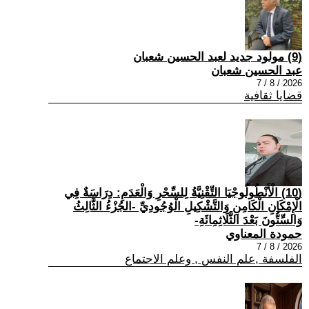
(9) مولود جديد لعبد الحسين شعبان
عبد الحسين شعبان
2026 / 8 / 7
قضايا ثقافية
(10) الْأَنْطُولُوجْيَا التِّقْنِيَّةُ لِلسِّحْرِ وَالْعَدَمِ: دِرَاسَةٌ فِي
الْإِمْكَانِ الْكَامِنِ وَالتَّشْكِيلِ الْوُجُودِيِّ -الجُزْءُ الثَّالِثُ
وَالسِّتُّونَ بَعْدَ الثَّلَاثِمِائَةِ-
حمودة المعناوي
2026 / 8 / 7
الفلسفة ,علم النفس , وعلم الاجتماع