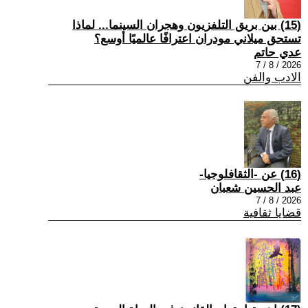
(15) بين بريق التلفزيون وهجران السينما... لماذا
تستحق ميلاني مودران اعترافًا عالميًا أوسع؟
عدي حاتم
2026 / 8 / 7
الادب والفن
(16) عن -الثقافلوجيا-
عبد الحسين شعبان
2026 / 8 / 7
قضايا ثقافية