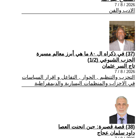
2026 / 8 / 7
الادب والفن
(37) في ذكراه ال ٨٠ ما هي أبرز معالم مسيرة
الحزب الشيوعي (1/2)
تاج السر عثمان
2026 / 8 / 7
التحزب والتنظيم , الحوار , التفاعل و اقرار السياسات
في الاحزاب والمنظمات اليسارية والديمقراطية
(38) قصة قصيرة: حين انحنت العصا
داود سلمان عجاج