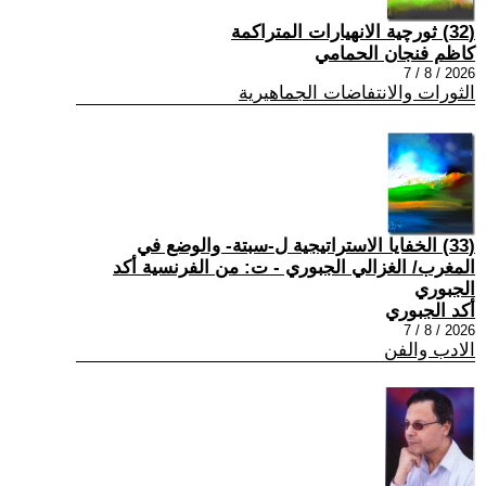
(32) ثورچية الانهيارات المتراكمة
كاظم فنجان الحمامي
2026 / 8 / 7
الثورات والانتفاضات الجماهيرية
(33) الخفايا الاستراتيجية ل-سبتة- والوضع في
المغرب/ الغزالي الجبوري - ت: من الفرنسية أكد
الجبوري
أكد الجبوري
2026 / 8 / 7
الادب والفن