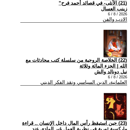
(21) الأنثى- في قصائد أحمد فرح”
زينب العسال
2026 / 8 / 6
الادب والفن
(22) الخلاصة الروحية من سلسلة كتب محادثات مع
الله | الجزء المائة وثلاثة
نيل دونالد والش
2026 / 8 / 6
العلمانية، الدين السياسي ونقد الفكر الديني
(23) حين استيقظ رأس المال داخل الإنسان .. قراءة
ماركسية ثورية في نظرية العمل غير المادي عند