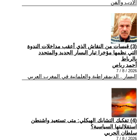
الادب والفن
(3) قبسات من النقاش الذي أعقب مداخلات الندوة
التي نظمها مؤخرا تيار اليسار الجديد والمتجدد
بالرباط
أحمد رباص
2026 / 8 / 7
اليسار , الديمقراطية والعلمانية في المغرب العربي
(4) تفكيك التشابك الهيكلي: متى تستعيد واشنطن
استقلاليتها السياسية؟
سلطان الحربي
2026 / 8 / 7