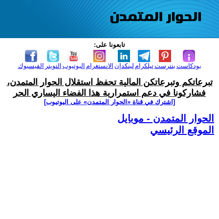
تابعونا على:
بودكاست
بنترست
تيلكرام
لينكدإن
الانستغرام
اليوتيوب
التويتر
الفيسبوك
تبرعاتكم وتبرعاتكن المالية تحفظ استقلال الحوار المتمدن،
فشاركونا في دعم استمرارية هذا الفضاء اليساري الحر
[اشترك في قناة ‫«الحوار المتمدن» على اليوتيوب]
الحوار المتمدن - موبايل
الموقع الرئيسي