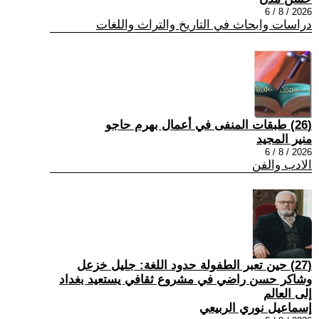
2026 / 8 / 6
دراسات وابحاث في التاريخ والتراث واللغات
(26) طبقات المنفى في أعمال بهرم حاجو
منير المجيد
2026 / 8 / 6
الادب والفن
(27) حين تعبر الطفولة حدود اللغة: جليل خزعل
وشاكر حسن راضي في مشروع ثقافي يستعيد بغداد
إلى العالم
إسماعيل نوري الربيعي