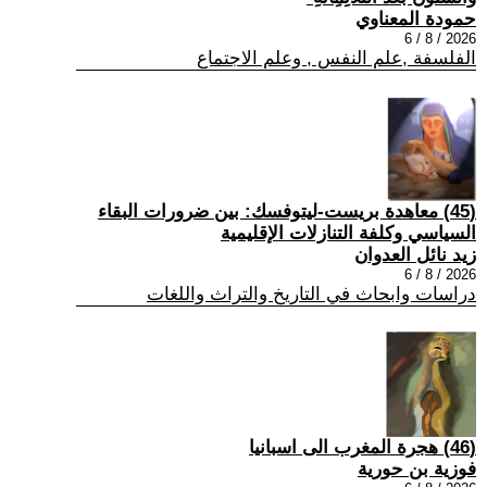
حمودة المعناوي
2026 / 8 / 6
الفلسفة ,علم النفس , وعلم الاجتماع
(45) معاهدة بريست-ليتوفسك: بين ضرورات البقاء
السياسي وكلفة التنازلات الإقليمية
زيد نائل العدوان
2026 / 8 / 6
دراسات وابحاث في التاريخ والتراث واللغات
(46) هجرة المغرب الى اسبانيا
فوزية بن حورية