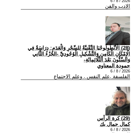
2026 / 8 / 6
الادب والفن
(28) الْأَنْطُولُوجْيَا التِّقْنِيَّةُ لِلسِّحْرِ وَالْعَدَمِ: دِرَاسَةٌ فِي
الْإِمْكَانِ الْكَامِنِ وَالتَّشْكِيلِ الْوُجُودِيِّ -الجُزْءُ الثَّانِي
وَالسِّتُّونَ بَعْدَ الثَّلَاثِمِائَةِ-
حمودة المعناوي
2026 / 8 / 6
الفلسفة ,علم النفس , وعلم الاجتماع
(29) كرة الرأس
كمال جمال بك
2026 / 8 / 6