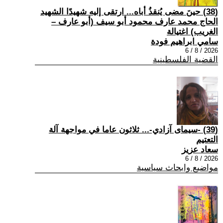
(38) حينَ مضى يُنقذُ أباه... ارتقى إليه شهيدًا الشهيد
الحاج محمد عارف محمود أبو سيف (أبو عارف –
الغريب) اغتيالة
سامي ابراهيم فودة
2026 / 8 / 6
القضية الفلسطينية
(39) -سيمای آزادي-... ثلاثون عاما في مواجهة آلة
التعتيم
سعاد عزيز
2026 / 8 / 6
مواضيع وابحاث سياسية