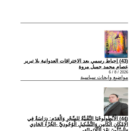
(43) إحباط رسمي بعد الاختراقات العدوانية بلا تبرير
عصام محمد جميل مروة
2026 / 8 / 6
مواضيع وابحاث سياسية
(44) الْأَنْطُولُوجْيَا التِّقْنِيَّةُ لِلسِّحْرِ وَالْعَدَمِ: دِرَاسَةٌ فِي
الْإِمْكَانِ الْكَامِنِ وَالتَّشْكِيلِ الْوُجُودِيِّ -الجُزْءُ الحَادِي
وَالسِّتُّونَ بَعْدَ الثَّلَاثِمِائَةِ-