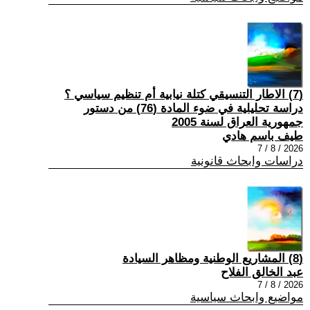
(7) الاطار التنسيقي كتلة نيابية أم تنظيم سياسي ؟
دراسة تحليلية في ضوء المادة (76) من دستور
جمهورية العراق لسنة 2005
طيف باسم هادي
2026 / 8 / 7
دراسات وابحاث قانونية
(8) المشاريع الوطنية ومظاهر السيادة
عبد الخالق الفلاح
2026 / 8 / 7
مواضيع وابحاث سياسية