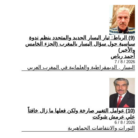
(9) الرباط: تيار اليسار الجديد والمتجدد ينظم ندوة
سياسية حول سؤال اليسار بالمغرب (الجزء الخامس
والأخير)
أحمد رباص
2026 / 8 / 7
اليسار , الديمقراطية والعلمانية في المغرب العربي
(10) عوامل التغيير صارخة ولكن فعلها ما زال خافتاً
علي عرمش شوكت
2026 / 8 / 6
الثورات والانتفاضات الجماهيرية