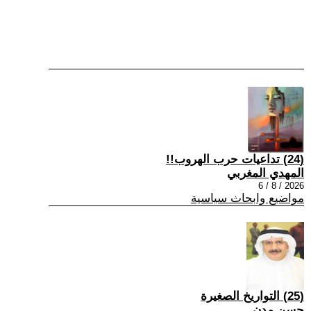
(24) تداعيات حرب الهروب!!
المهدي المغربي
2026 / 8 / 6
مواضيع وابحاث سياسية
(25) التواريخ الصغيرة
حسن مدن