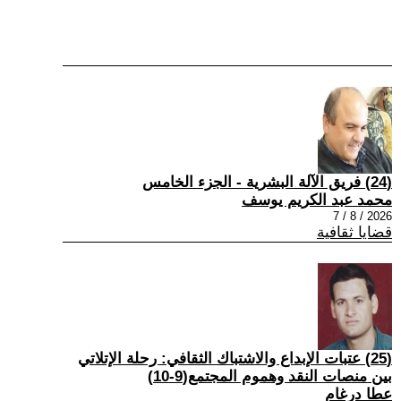
(24) فريق الآلة البشرية - الجزء الخامس
محمد عبد الكريم يوسف
2026 / 8 / 7
قضايا ثقافية
(25) عتبات الإبداع والاشتباك الثقافي: رحلة الإتلاتي
بين منصات النقد وهموم المجتمع(9-10)
عطا درغام