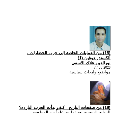
(18) من العمليات الخاصة إلى حرب الحضارات -
ألكسندر دوغين (1)
نورالدين علاك الاسفي
2026 / 8 / 7
مواضيع وابحاث سياسية
(19) من صفحات التاريخ - كيف بدأت الحرب الباردة؟
الرواية الروسية بعد ثمانين عاماً من المواجهة