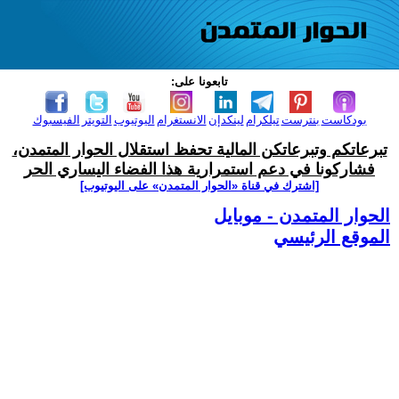
تابعونا على:
بودكاست
بنترست
تيلكرام
لينكدإن
الانستغرام
اليوتيوب
التويتر
الفيسبوك
تبرعاتكم وتبرعاتكن المالية تحفظ استقلال الحوار المتمدن،
فشاركونا في دعم استمرارية هذا الفضاء اليساري الحر
[اشترك في قناة ‫«الحوار المتمدن» على اليوتيوب]
الحوار المتمدن - موبايل
الموقع الرئيسي