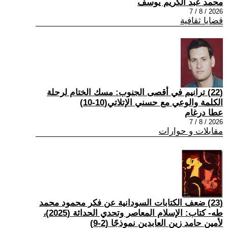
محمد عبد الكريم يوسف
2026 / 8 / 7
قضايا ثقافية
(22) ترانيم في أقصى الجنوب: مسك الختام لرحلة
الكلمة والوعي مع حسني الإتلاتي(10-10)
عطا درغام
2026 / 8 / 7
مقابلات و حوارات
(23) ضعف الكتابات السودانية عن فكر محمود محمد
طه- كتاب: الإسلام المعاصر وتحدي الحداثة (2025)،
لأمين حامد زين العابدين نموذجًا (2-9)