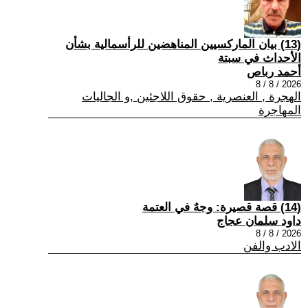
(13) بيان الماركسيين المناهضين للرأسمالية بشأن
الأحداث في سبتة
أحمد رباص
2026 / 8 / 8
الهجرة , العنصرية , حقوق اللاجئين ,و الجاليات
المهاجرة
(14) قصة قصيرة: وجهٌ في العتمة
داود سلمان عجاج
2026 / 8 / 8
الادب والفن