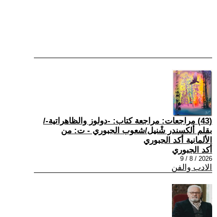
(43) مراجعات: مراجعة كتاب: -دولوز والظاهراتية-/
بقلم ألكسندر شْنيل/شعوب الجبوري - ت: من
الألمانية أكد الجبوري
أكد الجبوري
2026 / 8 / 9
الادب والفن