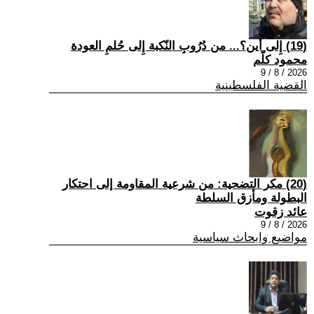
(19) إِلى أين؟... من دُرُوبِ النّكبة إِلى حُلمِ العودة
محمود كلّم
2026 / 8 / 9
القضية الفلسطينية
(20) مكر التضحية: من شرعية المقاومة إلى احتكار
البطولة ومأزق السلطة
عائد زقوت
2026 / 8 / 9
مواضيع وابحاث سياسية