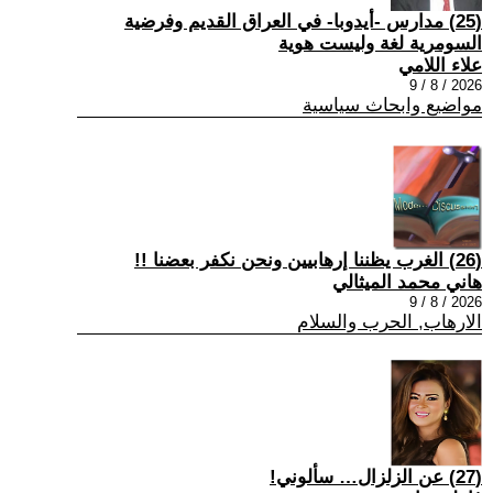
(25) مدارس -أيدوبا- في العراق القديم وفرضية
السومرية لغة وليست هوية
علاء اللامي
2026 / 8 / 9
مواضيع وابحاث سياسية
(26) الغرب يظننا إرهابيين ونحن نكفر بعضنا !!
هاني محمد الميثالي
2026 / 8 / 9
الارهاب, الحرب والسلام
(27) عن الزلزال… سألوني!