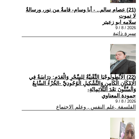
(21) عصام سالم.. - أبا وسام- قامةٌ من نور، ورسالةٌ
لا تموت
سلامه ابو زعيتر
2026 / 8 / 9
سيرة ذاتية
(22) الْأَنْطُولُوجْيَا التِّقْنِيَّةُ لِلسِّحْرِ وَالْعَدَمِ: دِرَاسَةٌ فِي
الْإِمْكَانِ الْكَامِنِ وَالتَّشْكِيلِ الْوُجُودِيِّ -الجُزْءُ السَّابِعُ
وَالسِّتُّونَ بَعْدَ الثَّلَاثِمِائَةِ-
حمودة المعناوي
2026 / 8 / 9
الفلسفة ,علم النفس , وعلم الاجتماع