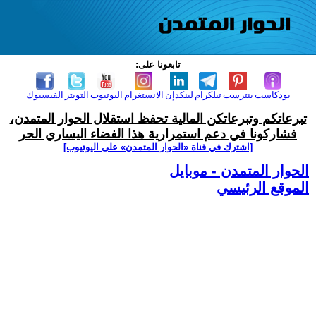
تابعونا على:
بودكاست
بنترست
تيلكرام
لينكدإن
الانستغرام
اليوتيوب
التويتر
الفيسبوك
تبرعاتكم وتبرعاتكن المالية تحفظ استقلال الحوار المتمدن،
فشاركونا في دعم استمرارية هذا الفضاء اليساري الحر
[اشترك في قناة ‫«الحوار المتمدن» على اليوتيوب]
الحوار المتمدن - موبايل
الموقع الرئيسي