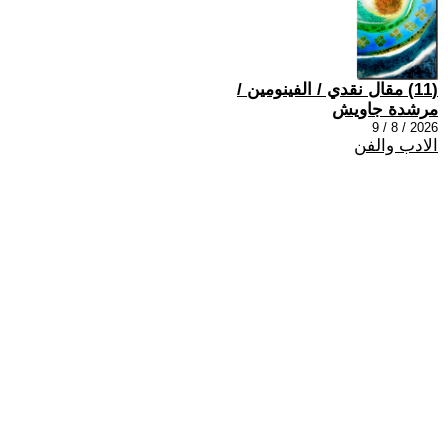
(11) مقال نقدي / الفينومين /
مرشدة جاويش
2026 / 8 / 9
الادب والفن