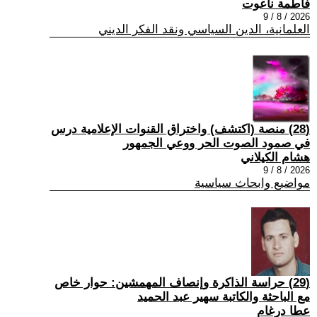
فاطمة ناعوت
2026 / 8 / 9
العلمانية، الدين السياسي ونقد الفكر الديني
(28) منصة (اكتشف) واختراق القنوات الإعلامية درس
في صمود الصوت الحر ووعي الجمهور
هشام الكيلاني
2026 / 8 / 9
مواضيع وابحاث سياسية
(29) حراسة الذاكرة وإنصاف المهمشين: حوار خاص
مع الباحثة والكاتبة سهير عبد الحميد
عطا درغام