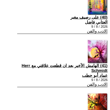
(40) على رصيف مغبر
العتابي فاضل
2026 / 8 / 9
الادب والفن
(41) الهامش الأخير بعد ان قطعت علاقتي مع Herr
Schmidt
عماد أبو حطب
2026 / 8 / 9
الادب والفن