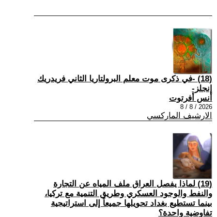
(18) -في ذكرى موت معلم البرولتاريا الثاني فريدريك
إنجلز-
أنس أفرتوت
2026 / 8 / 8
الارشيف الماركسي
(19) لماذا يفصل العراق ملف المياه عن التجارة
والنفط والوجود العسكري وطريق التنمية مع تركيا،
بينما تستطيع بغداد تحويلها جميعاً إلى استراتيجية
تفاوضية واحدة؟