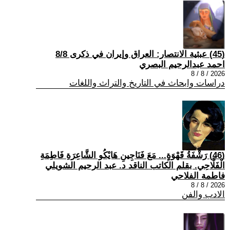
(45) عبثية الانتصار: العراق وإيران في ذكرى 8/8
احمد عبدالرحيم البصري
2026 / 8 / 8
دراسات وابحاث في التاريخ والتراث واللغات
(46) رَشْفَةُ قَهْوَةٍ... مَعَ فَنَاجِينِ هَايْكُو الشَّاعِرَةِ فَاطِمَةِ
الْفَلَّاحِي. بقلم الكاتب الناقد د. عبد الرحيم الشويلي
فاطمة الفلاحي
2026 / 8 / 8
الادب والفن