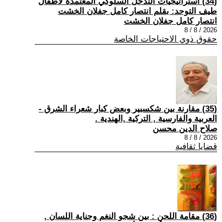
(34) استراتيجيات التدخل السلوكي المعتمدة لأطفال
طيف التوحد: بقلم انتصار كامل جفلان الخشت
انتصار كامل جفلان الخشت
2026 / 8 / 8
حقوق ذوي الاحتياجات الخاصة
(35) مقارنة بين شكسبير وبعض كبار شعراء الشرق -
العربية والفارسية , التركية ,الهندية .
صلاح الدين محسن
2026 / 8 / 8
قضايا ثقافية
(36) مقامة اللحن : بين شجو النغم وجناية اللسان ,