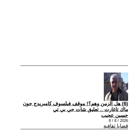
(6) هل الزمن وهم؟! موقف فيلسوف كامبريدج جون
ماك تاغارت .. تعليق شات جي بي تي
حسين عجيب
2026 / 8 / 8
قضايا ثقافية