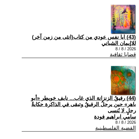
(43) ايا نفس عودي من كتاب(انثى من زمن آخر)
للاإيمان الشباني
2026 / 8 / 8
قضايا ثقافية
(44) رفيقُ الزنزانة الذي غاب... نايف خويطر «أبو
باهر» حين يرحلُ الرفيقُ وتبقى في الذاكرة حكايةُ
رجلٍ لا يُنسى
سامي ابراهيم فودة
2026 / 8 / 8
القضية الفلسطينية