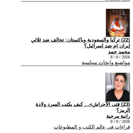
(22) تركيا والسعودية وباكستان: تحالف ضد ثلاثي
إيران ام ضد اسرائيل؟
محمد حمد
2026 / 8 / 8
مواضيع وابحاث سياسية
(23) فتى الأحراش»… كيف يكتب السرد ولادة
الرمز؟
رانية مرجية
2026 / 8 / 8
قراءات في عالم الكتب و المطبوعات