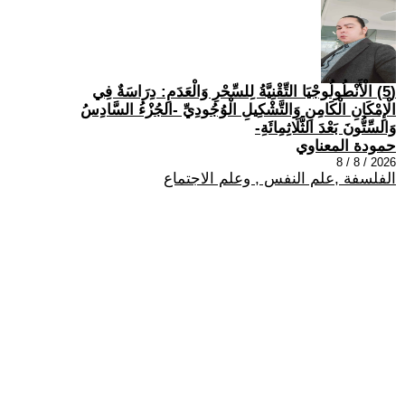
(5) الْأَنْطُولُوجْيَا التِّقْنِيَّةُ لِلسِّحْرِ وَالْعَدَمِ: دِرَاسَةٌ فِي
الْإِمْكَانِ الْكَامِنِ وَالتَّشْكِيلِ الْوُجُودِيِّ -الجُزْءُ السَّادِسُ
وَالسِّتُّونَ بَعْدَ الثَّلَاثِمِائَةِ-
حمودة المعناوي
2026 / 8 / 8
الفلسفة ,علم النفس , وعلم الاجتماع