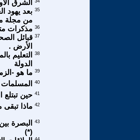
34
الشرق الأو
35
بعد يهود ال
من مجلة م
36
مذكرات مترج
37
قبائل الصح
الأرض .
38
التعليم با
الدولة
39
ما هو -الز
40
المسلمات ن
41
حين تبتلع ا
42
ماذا تبقى 
43
البصرة بين
(*)
44