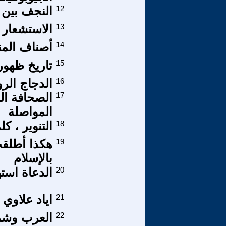
12
النجف بين 
13
الاستشعار ع
14
أصناف المن
15
تاريخ ظهور 
16
الدجاج الرو
17
الصحافة ال
المواصلة
18
التنوير ، ك
19
هكذا أطلقت
بالإسلام
20
الدعاة استه
21
اياد علاوي 
22
العرب وشر