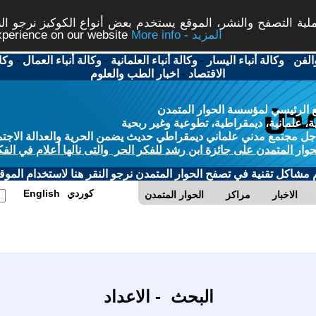
ة التصفح والنشر، الموقع يستخدم بعض أنواع الكوكيز نرجو النق
More info - المزيد
experience on our website
الفن
-
وكالة أنباء اليسار
-
وكالة أنباء العلمانية
-
وكالة أنباء العمال
-
وكا
الاقتصاد
-
اخبار الطب والعلوم
 الرئيسي لمؤسسة الحوار المتمدن
، علمانية، ديمقراطية، تطوعية وغير ربحية
ل مجتمع مدني علماني ديمقراطي حديث يضمن الحرية والعدالة الاجتم
حوار المتمدن على جائزة ابن رشد للفكر الحر والتى نالها أعلام في الفك
م مشاكل تقنية في تصفح الحوار المتمدن نرجو النقر هنا لاستخدام الموقع
كوردي
English
الاخبار
مراكز
الحوار المتمدن
البحث - الاعداد