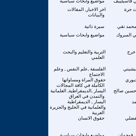
 فاسيلييف
مواضيع وابحاث سياسية
ت حرة
اخر الاخبار, المقالات
والبيانات
حمد تقي
سيرة ذاتية
ي المبروك
مواضيع وابحاث سياسية
خرج
التربية والتعليم والبحث
العلمي
لبشيتي
الفلسفة ,علم النفس , وعلم
الاجتماع
جبوري
حقوق المراة ومساواتها
الكاملة في كافة المجالات
حسين صالح
اليسار ,الديمقراطية, العلمانية
والتمدن في العراق
مد
اليسار , الديمقراطية
والعلمانية في الخليج والجزيرة
العربية
لفضلي
حقوق الانسان
 قوجمان
مواضيع وابحاث سياسية