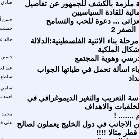
هة ملزمة بالكشف للجمهور عن تفاصيل
صادق ر
الية للقادة السياسيين
اتى ... دعوة للحب والتسامح
حسن أ
لصفر 2
جمشيد 
حلة بناء الاثنية الفلسطينية:الدلالة
خالد عب
اشكال الملكية
درسي وهوية المجتمع
حسين ع
باء اسألة تحمل في طياتها الجواب
عبدالجل
داد
ساطع 
سامي ا
ة التعريب والتغير الديموغرافي في
احمد ن
لخلفيات والاهداف
....... !
محمد ح
 الاجانب في دول الخليج يعملون لصالح
علي فه
 قطر مثالا !!!!