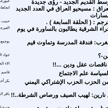
سط القديم الجديد - رؤى جديدة
غيورغي
عراق : مسيحيو العراق في العدد الجديد
اتجاها
سارات
م : ( الحلقة السابعة ) .
حبيب م
راء الشرقية يطالبون بالساورة في يوم
العيرج
لمغرب: فندقة المدرسة وتماوت قيم
بوجمع 
من-؟
جواد ا
اقصات عقل ودين ...!!
الاء ال
لسياسة علم الاجتماع
قاسم 
من الحزب الحزب الإشتراكي اليمني
بكر أح
 نارين: لهيب الصيف ورصاص الشرطة..!!
باقر ا
حسقيل