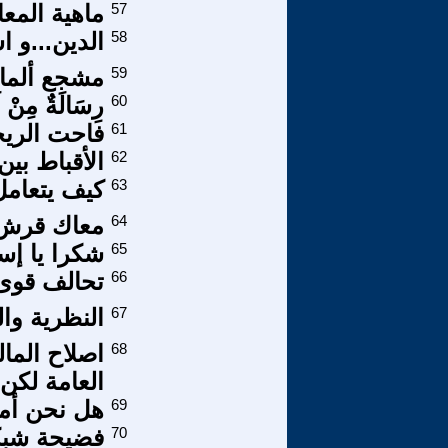
57
ماهية المعا
58
الدين...و ا
59
مشجع ألما
60
رِسَالَةٌ مِنْ
61
فاحت الريح
62
الأقباط بين
63
كيف يتعامل
64
معاك قرش
65
شكرا يا إس
66
تحالف قوى ا
67
النظرية وال
68
اصلاح المال
العامة لكن ا
69
هل نحن أما
70
فضيحة شبكة