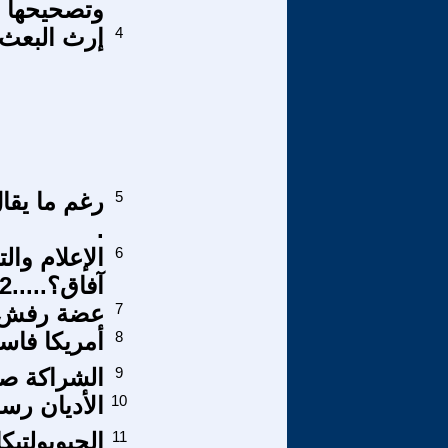
وتصحيحها
4
إرث البعث
5
رغم ما يقا
.
6
الإعلام وال
آفاق؟.....2
7
عضة رفش
8
أمريكا فاس
9
الشراكة ص
10
الأديان رسا
11
الجيوبولتيك