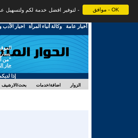
موافق - OK
لتوفير افضل خدمة لكم ولتسهيل عملي
أخبار عامة
-
وكالة أنباء المرأة
-
اخبار الأدب و
الموقع
يسارية
"من أج
حاز ال
إذا لديك
الزوار
اضافة/خدمات
بحث/الارشيف