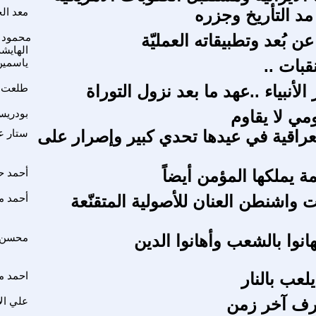
مد التأريخ وجزره
معد ال
ن بُعد وتطبيقاته العمليّة
محمود 
الهايشة
قبات ..
ياسمين
الأنبياء ..عهد ما بعد نزول التوراة
طلعت 
مي لا يقاوم
بودريس
عراقية في عيدها تحدي كبير وإصرار على
ستار ع
لمة يملكها المؤمن أيضاً
أحمد ح
 واشنطن العنان للأصولية المتقنّعة
أحمد 
انوا بالشعب وأهانوا الدين
محسن 
يلعب بالنار
احمد م
ف آخر زمن
علي ال