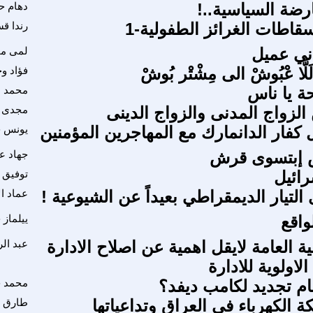
رضة السياسية..!
دهام 
سقاطات الغرائز الطفولية-1
رندا ق
ني عميل
لمى م
 لَلَّا عْبُوشْ الى مِشْتْر بُوشْ
فؤاد و
ة يا ناس
محمد ا
 الزواج المدنى والزواج الدينى
مجدى 
 كفار الدانمارك مع المهاجرين المؤمنين
يونس 
 إبتسوى قرش
جهاد عل
رائيل
توفيق 
لتيار الديمقراطي بعيداً عن الشيوعية !
عماد ا
واقع
ييلماز 
ية العامة لايقل اهمية عن اصلاح الادارة
عبد ال
لاولوية للادارة
م تجديد لكامب ديفد؟
محمد 
 الكهرباء في العراق وتداعياتها
طارق 