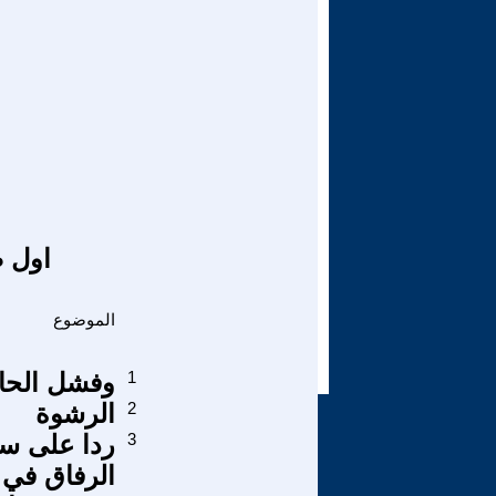
اول ص
الموضوع
1
وفشل الحا
2
الرشوة
3
ردا على سؤ
الرفاق في 