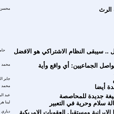
 الرث
محسن 
ل .. سيبقى النظام الاشتراكي هو الافضل
حام
تواصل الجماعيين: أي واقع وأية
محمد ا
جابر ا
دة أيضا
محمد 
يغة جديدة للمحاصصة
عبد ال
لة سلام وحرية في التعبير
لينا هر
ا الايرانية ومستقبل العقوبات الامريكية
دياري 