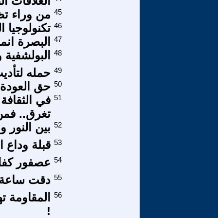
العلاقات ا
45
من وراء تظ
46
تكنولوجيا التخاطر ology
47
البصرة انم
48
البولشفية 
49
حمله لتأدي
50
حق العودة 
51
في الثقافة 
تغرق.. فمن
52
بين النور و
53
قبلة وداع 
54
عصفور كفل 
55
دقت ساعة 
56
المقاومة ته
!