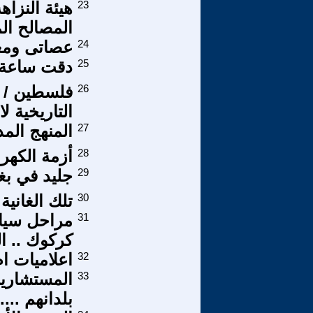
23
هيئة النزا
المصالح الم
24
عصاتى ومعز
25
دقت ساعة ا
26
فلسطين / مر
التاريخية ل
27
المنهج الم
28
أزمة الكهر
29
جليد في بغ
30
تلك الغانية
31
مراحل سياس
كركوك .. ا
32
اعلاميات ام 
33
المستشارين
بلدانهم ....