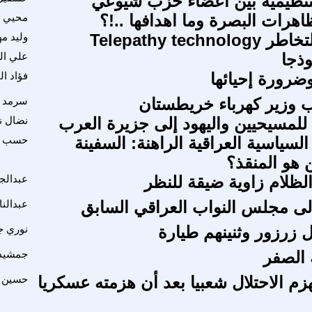
لتنظيمية بين اعضاء حزب شيوعي
اهرات البصرة وما اهدافها ..!؟
محيي 
Telepathy techn
وليد م
وذجا
علي ا
وضرورة إحيائها
فؤاد ال
ب وزير كهرباء خريطستان
سرمد ع
للمسيحيين واليهود إلى جزيرة العرب
نضال ن
السياسية العراقية الراهنة: السفينة
حسب ال
 هو المنقذ؟
الظلام زاوية ضيقة للنظر
عبدالجل
الى مجلس النواب العراقي السابق
عبدالن
زرزور وثنينهم طيارة
نوري ج
الصفر
جمشيد 
زم الاحتلال شعبيا بعد أن هزمته عسكريا
حسين م