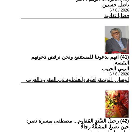
ناضل حسنين
2026 / 8 / 6
قضايا ثقافية
(41) انهم يدعوننا للمستنقع ونحن نرفض دعوتهم
البئيسة
التيتي الحبيب
2026 / 8 / 6
اليسار , الديمقراطية والعلمانية في المغرب العربي
(42) رحيلُ السَّندِ المُقاوم... مصطفى ميسرة نصر:
حين تصنعُ المشقَّةُ رجالًا