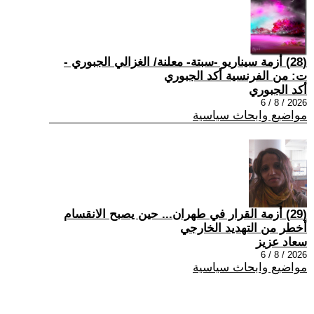
(28) أزمة سيناريو -سبتة- معلنة/ الغزالي الجبوري -
ت: من الفرنسية أكد الجبوري
أكد الجبوري
2026 / 8 / 6
مواضيع وابحاث سياسية
(29) أزمة القرار في طهران... حين يصبح الانقسام
أخطر من التهديد الخارجي
سعاد عزيز
2026 / 8 / 6
مواضيع وابحاث سياسية