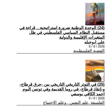
(24) الوحدة الوطنية ضرورة استراتيجية... قراءة في
مستقبل النظام السياسي الفلسطيني في ظل
المتغيرات الإقليمية والدولية
علي ابوحبله
2026 / 8 / 6
القضية الفلسطينية
(25) في التوتر التاريخي التاريخي بين -حرق قرطاج-
و-إنقاذ قرطاج- في روما القديمة وفي تونس اليوم
احمد الكافي يوسفي
2026 / 8 / 6
الفلسفة ,علم النفس , وعلم الاجتماع