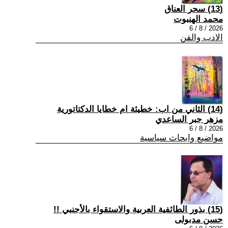
(13) سحر العناق
محمد الهنبوت
2026 / 8 / 6
الادب والفن
(14) الثاني من اب: خطيئة ام خطايا الدكتاتورية
مزهر جبر الساعدي
2026 / 8 / 6
مواضيع وابحاث سياسية
(15) بذور الطائفية العربية والاستقواء بالأجنبي !!
حسن مدبولى