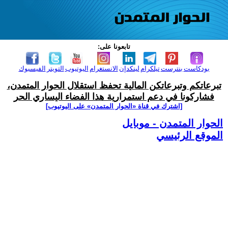
تابعونا على:
بودكاست
بنترست
تيلكرام
لينكدإن
الانستغرام
اليوتيوب
التويتر
الفيسبوك
تبرعاتكم وتبرعاتكن المالية تحفظ استقلال الحوار المتمدن،
فشاركونا في دعم استمرارية هذا الفضاء اليساري الحر
[اشترك في قناة ‫«الحوار المتمدن» على اليوتيوب]
الحوار المتمدن - موبايل
الموقع الرئيسي