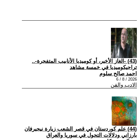
(43) -الغاز الأخير، أو كوميديا الأنابيب المتفجرة-..
تراجيكوميديا في خمسة مشاهد
احمد صالح سلوم
2026 / 8 / 6
الادب والفن
(44) علم كوردستان في قصر الشعب زيارة نيجيرفان
بارزاني ودلالات التحول في سوريا والعراق