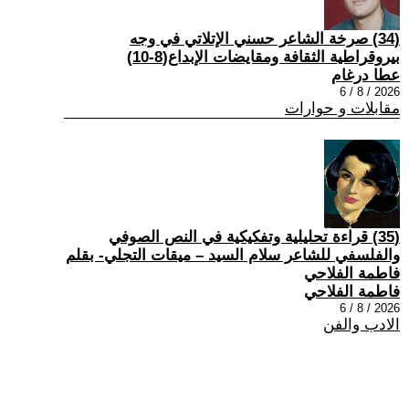
(34) صرخة الشاعر حسني الإتلاتي في وجه
بيروقراطية الثقافة ومقايضات الإبداع(8-10)
عطا درغام
2026 / 8 / 6
مقابلات و حوارات
(35) قراءة تحليلية وتفكيكية في النص الصوفي
والفلسفي للشاعر سلام السيد – ميقات التجلي- بقلم
فاطمة الفلاحي
فاطمة الفلاحي
2026 / 8 / 6
الادب والفن