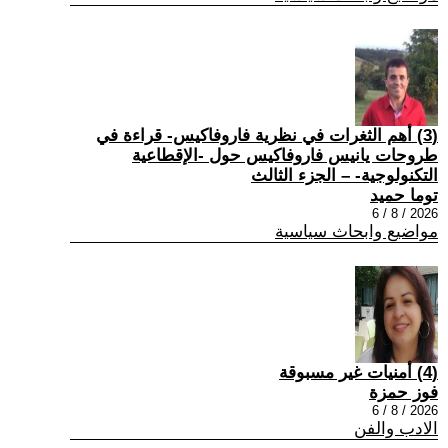
(3) أهم الثغرات في نظرية فاروفاكيس- قراءة في
طروحات يانيس فاروفاكيس حول -الإقطاعية
التكنولوجية- – الجزء الثالث
توما حميد
2026 / 8 / 6
مواضيع وابحاث سياسية
(4) أمنيات غير مسبوقة
فوز حمزة
2026 / 8 / 6
الادب والفن