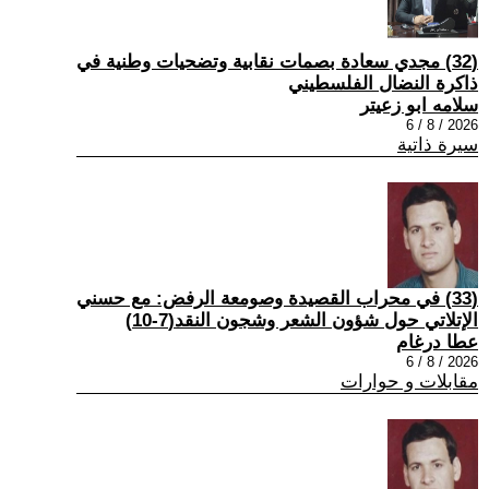
(32) مجدي سعادة بصمات نقابية وتضحيات وطنية في
ذاكرة النضال الفلسطيني
سلامه ابو زعيتر
2026 / 8 / 6
سيرة ذاتية
(33) في محراب القصيدة وصومعة الرفض: مع حسني
الإتلاتي حول شؤون الشعر وشجون النقد(7-10)
عطا درغام
2026 / 8 / 6
مقابلات و حوارات