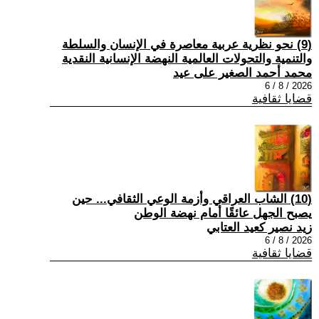
(9) نحو نظرية عربية معاصرة في الإنسان والسلطة
والتنمية والتحولات العالمية النهضة الإنسانية النقدية
محمد أحمد الصغير على عيد
2026 / 8 / 6
قضايا ثقافية
(10) الشاب العراقي وأزمة الوعي الثقافي... حين
يصبح الجهل عائقًا أمام نهضة الوطن
زيد نصير كعيد العتابي
2026 / 8 / 6
قضايا ثقافية