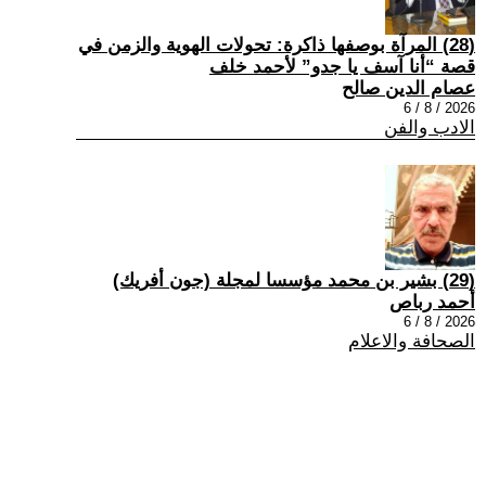
(28) المرآة بوصفها ذاكرة: تحولات الهوية والزمن في
قصة “أنا آسف يا جدو” لأحمد خلف
عصام الدين صالح
2026 / 8 / 6
الادب والفن
(29) بشير بن محمد مؤسسا لمجلة (جون أفريك)
أحمد رباص
2026 / 8 / 6
الصحافة والاعلام