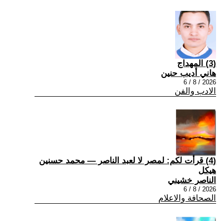
(3) المهداج
هاني أديب حنين
2026 / 8 / 6
الادب والفن
(4) قرأت لكم: لمصر لا لعبد الناصر — محمد حسنين
هيكل
الناصر خشيني
2026 / 8 / 6
الصحافة والاعلام