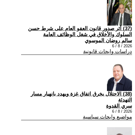
(37) أثر صدور قانون العفو العام على شرط حسن
السلوك والأخلاق في شغل الوظائف العامة
سالم روضان الموسوي
2026 / 8 / 6
دراسات وابحاث قانونية
(38) الاحتلال يخرق اتفاق غزة ويهدد بانهيار مسار
التهدئة
سري القدوة
2026 / 8 / 6
مواضيع وابحاث سياسية