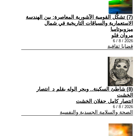
(7) تشكُّل القومية الآشورية المعاصرة: بين الهندسة
الاستعمارية والسياقات التاريخية في شمال
ميزوبوتاميا
مروان فلو
2026 / 8 / 6
قضايا ثقافية
(8) شاطئ السكينة.. وبحر الوله بقلم د_انتصار
الخشت
انتصار كامل جفلان الخشت
2026 / 8 / 6
الصحة والسلامة الجسدية والنفسية