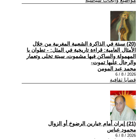
مواضيع وابحاث سياسية
(20) سبتة في الذاكرة الشعبية المغربية من خلال
الأمثال العامية: قراءة تاريخية في المثل: - تطوان يا
المهمولة والساكن فيها مشموت، سبتة تخلى وتعمار
والرجال عليها تموت-
محمد عبد المومن
2026 / 8 / 6
قضايا ثقافية
(21) إيران أمام خيارين الرضوخ أو الزوال
محمود عباس
2026 / 8 / 6