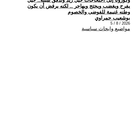
وكورونا إلى احتجاجات جيل زيد وتدفق سبتة.. جيل
يفرح ويغضب ويحتج ويهاجر .. لكنه يرفض أن يكون
وطنه غنيمة للفوضى والخصوم
بوشعيب حمراوي
2026 / 8 / 5
مواضيع وابحاث سياسية