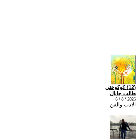
(12) كوكوختي
طالب جانال
2026 / 8 / 6
الادب والفن