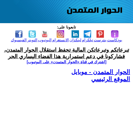
تابعونا على:
بودكاست
بنترست
تيلكرام
لينكدإن
الانستغرام
اليوتيوب
التويتر
الفيسبوك
تبرعاتكم وتبرعاتكن المالية تحفظ استقلال الحوار المتمدن،
فشاركونا في دعم استمرارية هذا الفضاء اليساري الحر
[اشترك في قناة ‫«الحوار المتمدن» على اليوتيوب]
الحوار المتمدن - موبايل
الموقع الرئيسي