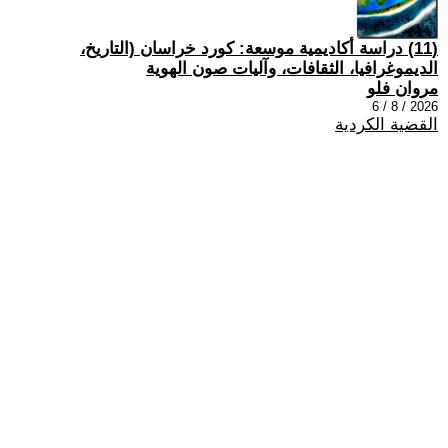
(11) دراسة أكاديمية موسعة: كورد خراسان (التاريخ،
الديموغرافيا، الثقافات، وآليات صون الهوية
مروان فلو
2026 / 8 / 6
القضية الكردية