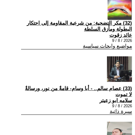
(32) مكر التضحية: من شرعية المقاومة إلى احتكار
البطولة ومأزق السلطة
عائد زقوت
2026 / 8 / 9
مواضيع وابحاث سياسية
(33) عصام سالم.. - أبا وسام- قامةٌ من نور، ورسالةٌ
لا تموت
سلامه ابو زعيتر
2026 / 8 / 9
سيرة ذاتية