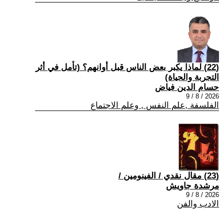
(22) لماذا يكبر بعض الناس قبل أوانهم؟ (تأمل في أثر
التجربة والحياة)
حسام الدين فياض
2026 / 8 / 9
الفلسفة ,علم النفس , وعلم الاجتماع
(23) مقال نقدي / الفينومين /
مرشدة جاويش
2026 / 8 / 9
الادب والفن