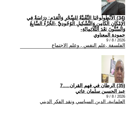
(34) الْأَنْطُولُوجْيَا التِّقْنِيَّةُ لِلسِّحْرِ وَالْعَدَمِ: دِرَاسَةٌ فِي
الْإِمْكَانِ الْكَامِنِ وَالتَّشْكِيلِ الْوُجُودِيِّ -الجُزْءُ السَّابِعُ
وَالسِّتُّونَ بَعْدَ الثَّلَاثِمِائَةِ-
حمودة المعناوي
2026 / 8 / 9
الفلسفة ,علم النفس , وعلم الاجتماع
(35) الرطان في فهم القران.....7
عبد الحسين سلمان عاتي
2026 / 8 / 9
العلمانية، الدين السياسي ونقد الفكر الديني