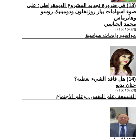
(13) في ضرورة تجديد المشروع الديمقراطي: على
ضوء اسهامات بيار روزنفلون ودومينيك روسو
وهابرماس
محمد الحباسي
2026 / 8 / 9
مواضيع وابحاث سياسية
(14) هل فاقد الشيء يعطيه؟
حنان بديع
2026 / 8 / 9
الفلسفة ,علم النفس , وعلم الاجتماع