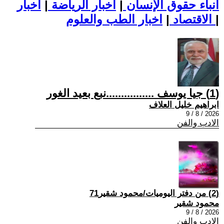
أنباء حقوق الإنسان
|
اخبار الرياضة
|
اخبار
|
اخبار الطب والعلوم
الاقتصاد
|
(1) جيا يوسف ................نبع بعيد الغور
ابراهيم خليل العلاف
2026 / 8 / 9
الادب والفن
(2) من دفتر اليوميات/محمود شقير71
محمود شقير
2026 / 8 / 9
الادب والفن