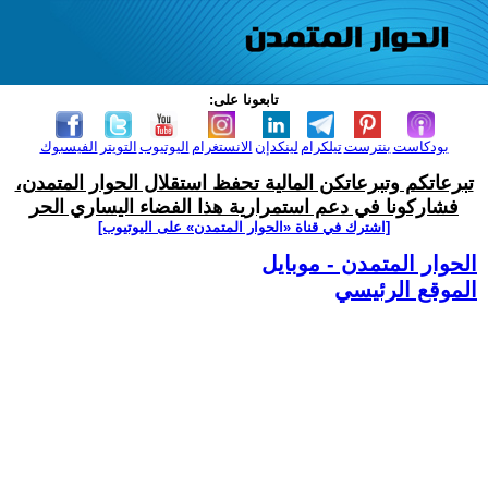
تابعونا على:
بودكاست
بنترست
تيلكرام
لينكدإن
الانستغرام
اليوتيوب
التويتر
الفيسبوك
تبرعاتكم وتبرعاتكن المالية تحفظ استقلال الحوار المتمدن،
فشاركونا في دعم استمرارية هذا الفضاء اليساري الحر
[اشترك في قناة ‫«الحوار المتمدن» على اليوتيوب]
الحوار المتمدن - موبايل
الموقع الرئيسي