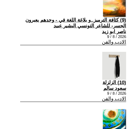
(9) كثافة الترميز..و بلاغة اللغة في - وحدهم يعبرون
الجسر- للشاعر التونسي البشير عبيد
ناصر ابو زيد
2026 / 8 / 9
الادب والفن
(10) الزلزلة
سعود سالم
2026 / 8 / 9
الادب والفن