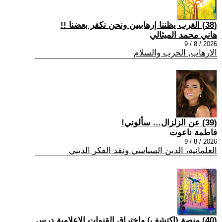
(38) الغرب يظننا إرهابيين ونحن نكفر بعضنا !!
هاني محمد الميثالي
2026 / 8 / 9
الارهاب, الحرب والسلام
(39) عن الزلزال… سألوني!
فاطمة ناعوت
2026 / 8 / 9
العلمانية، الدين السياسي ونقد الفكر الديني
(40) منصة (اكتشف) واختراق القنوات الإعلامية درس