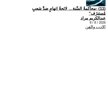
(11) -محاكمةُ السَّنة… لائحةُ اتهامٍ ضدَّ شعبٍ
مُستنزَف”
عبدالكريم مراد
2026 / 8 / 9
الادب والفن