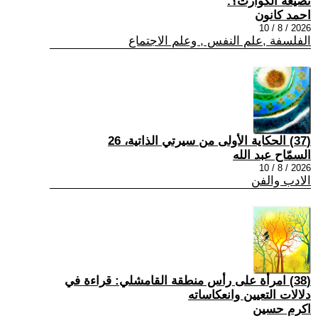
تضيعه الكوارث؟.
احمد كانون
2026 / 8 / 10
الفلسفة ,علم النفس , وعلم الاجتماع
(37) الحكاية الأولى من سيرتي الذاتية، 26
السمّاح عبد الله
2026 / 8 / 10
الادب والفن
(38) امرأة على رأس منطقة القامشلي: قراءة في
دلالات التعيين وانعكاساته
اكرم حسين