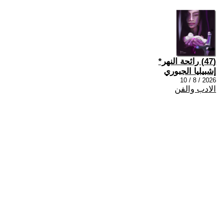
(47) رائحة النهر*
إشبيليا الجبوري
2026 / 8 / 10
الادب والفن