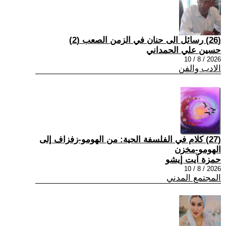
(26) رسائل الى حنان في الزمن الصعب (2)
حسين علي الحمداني
2026 / 8 / 10
الادب والفن
(27) كلام في الفلسفة الحية: من الهومو-زفزاف إلى
الهومو-مخزن
حمزة آيت إيشو
2026 / 8 / 10
المجتمع المدني