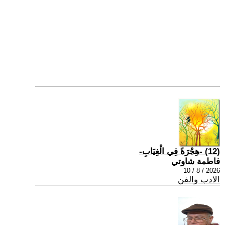
(12) -هِجْرَةً فِي الْغِيَابِ-
فاطمة شاوتي
2026 / 8 / 10
الادب والفن