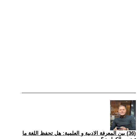
(36) بين المعرفة الادبية و العلمية: هل تحفظ اللغة ما