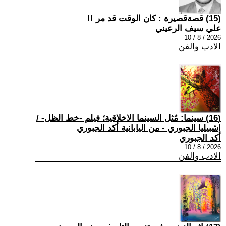
(15) قصةقصيرة : كان الوقت قد مر !!
علي سيف الرعيني
2026 / 8 / 10
الادب والفن
(16) سينما: مُثل السينما الاخلاقية؛ فيلم -خط الظل- /
إشبيليا الجبوري - من اليابانية أكد الجبوري
أكد الجبوري
2026 / 8 / 10
الادب والفن