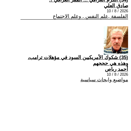
صادق العلي
2026 / 8 / 10
الفلسفة ,علم النفس , وعلم الاجتماع
(35) شكوك الأمريكيين السود في مؤهلات ترامب،
وهذه هي حججهم
أحمد رباص
2026 / 8 / 10
مواضيع وابحاث سياسية