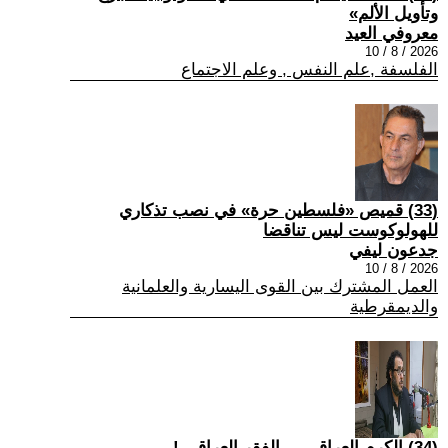
وتأويل الألم»
معروفي العيد
2026 / 8 / 10
الفلسفة ,علم النفس , وعلم الاجتماع
(33) قميص «فلسطين حرة» في نصب تذكاري
للهولوكوست ليس تناقضا
جدعون ليفي
2026 / 8 / 10
العمل المشترك بين القوى اليسارية والعلمانية
والديمقرطية
(34) الكرم العراقي ... الفقر العراقي !.