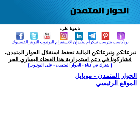
تابعونا على:
بودكاست
بنترست
تيلكرام
لينكدإن
الانستغرام
اليوتيوب
التويتر
الفيسبوك
تبرعاتكم وتبرعاتكن المالية تحفظ استقلال الحوار المتمدن،
فشاركونا في دعم استمرارية هذا الفضاء اليساري الحر
[اشترك في قناة ‫«الحوار المتمدن» على اليوتيوب]
الحوار المتمدن - موبايل
الموقع الرئيسي