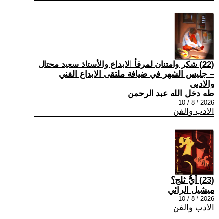
(22) شكر وامتنان لمرفأ الابداع والأستاذ سعيد محتال
– جليس الشهر في ضيافة ملتقى الابداع الفني
والادبي
طه دخل الله عبد الرحمن
2026 / 8 / 10
الادب والفن
(23) أيُّ ثلج؟
ميشيل الرائي
2026 / 8 / 10
الادب والفن