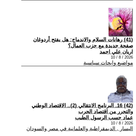
(41) رهانات السلام والاندماج: هل يفتح أردوغان
صفحة جديدة مع حزب العمال؟
اريان علي احمد
2026 / 8 / 10
مواضيع وابحاث سياسية
(42) 16. البرنامج الانتقالي (2).. الاقتصاد الوطني
والتحرر من اقتصاد الحرب
عماد حسب الرسول الطيب
2026 / 8 / 10
اليسار , الديمقراطية والعلمانية في مصر والسودان