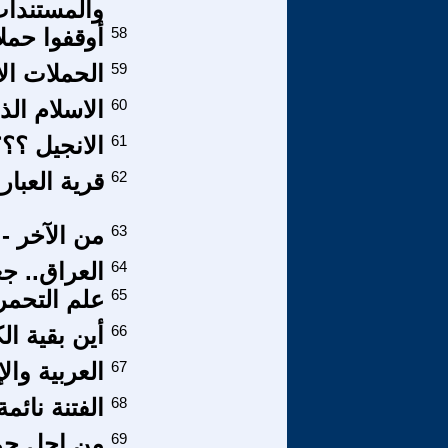
والمستندا
58
أوقفوا حمل
59
الحملات الا
60
الاسلام الذ
61
الانجيل ؟؟؟ 
62
قرية العبا
63
من الآخر -
64
العراق.. جغر
65
علم التحمر 
66
أين بقية ال
67
العربية وا
68
الفتنة نائم
69
من اجل حما