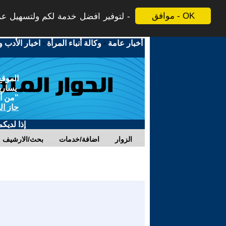
موافق - OK
لتوفير افضل خدمة لكم ولتسهيل عملي
أخبار عامة
-
وكالة أنباء المرأة
-
اخبار الأدب و
الموقع
يسارية
"من أج
حاز ال
إذا لديك
الزوار
اضافة/خدمات
بحث/الارشيف