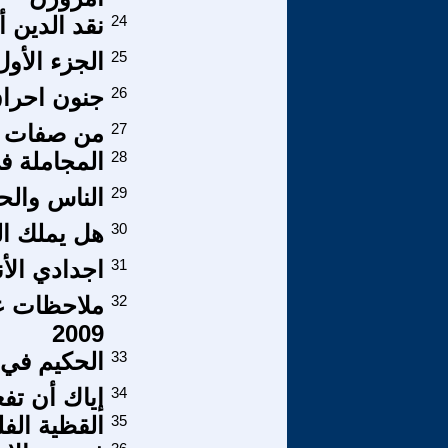
24
نقد الدين أ
25
الجزء الأو
26
جنون احراق
27
من صفات ا
28
المجاملة في
29
الناس والحري
30
هل يملك ال
31
اجدادي الأنب
32
ملاحظات عل
2009
33
الحكيم في 
34
إياك أن تفع
35
القظية الف