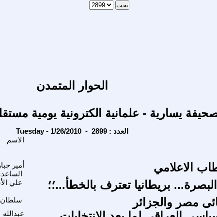
الحوار المتمدن
حيفة يسارية - علمانية الكترونية يومية مستقل
Tuesday - 1/26/2010 - العدد : 2899
الاسم
اب الاعلامي
أمير جبار
الساعد
بصرة... بريطانيا تعترف بالخطأ...؛؛
علي ال
ائى مصر والجزائر
سلطان 
ياسي العراقي لما بعد الانتخابات
عبدالله