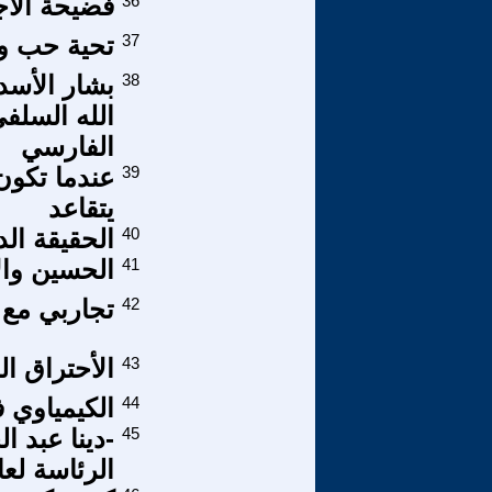
36
فضيحة الاج
37
تحية حب وت
38
بشار الأسد
الله السلف
الفارسي
39
عندما تكون 
يتقاعد
40
الحقيقة الد
41
الحسين وال
42
تجاربي مع ا
43
الأحتراق ال
44
الكيمياوي 
45
-دينا عبد ا
الرئاسة لعام 1