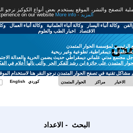
ة التصفح والنشر، الموقع يستخدم بعض أنواع الكوكيز نرجو النق
More info - المزيد
experience on our website
الفن
-
وكالة أنباء اليسار
-
وكالة أنباء العلمانية
-
وكالة أنباء العمال
-
وكا
الاقتصاد
-
اخبار الطب والعلوم
 الرئيسي لمؤسسة الحوار المتمدن
، علمانية، ديمقراطية، تطوعية وغير ربحية
ل مجتمع مدني علماني ديمقراطي حديث يضمن الحرية والعدالة الاجتم
حوار المتمدن على جائزة ابن رشد للفكر الحر والتى نالها أعلام في الفك
م مشاكل تقنية في تصفح الحوار المتمدن نرجو النقر هنا لاستخدام الموقع
كوردي
English
الاخبار
مراكز
الحوار المتمدن
البحث - الاعداد