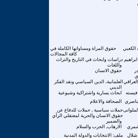
الكعبي
حقوق المراة ومساواتها الكاملة في
كافة المجالات
براهيم
دراسات وابحاث في التاريخ والتراث
واللغات
ر
حقوق الانسان
ي
لعراقي
العلمانية، الدين السياسي ونقد الفكر
الديني
فيسته
ابحاث يسارية واشتراكية وشيوعية
ناصري
الصحافة والاعلام
لملوانى
حملات سياسية , حملات للدفاع عن
حقوق الانسان والحرية لمعتقلي الرأي
والضمير
شمري
الارهاب, الحرب والسلام
شلال
ملف: الانتخابات والدولة المدنية