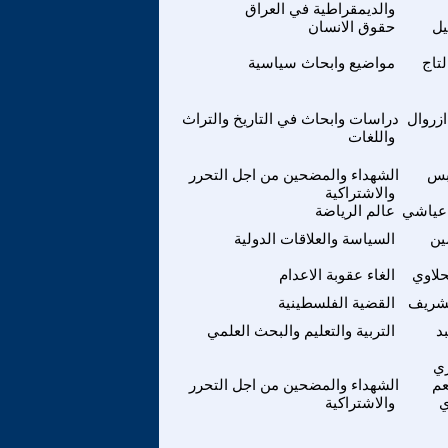
والديمقراطية في العراق
ل
حقوق الانسان
تاج
مواضيع وابحاث سياسية
ازروال
دراسات وابحاث في التاريخ والتراث
واللغات
دبس
الشهداء والمضحين من اجل التحرر
والاشتراكية
 عياشي
عالم الرياضة
ين
السياسة والعلاقات الدولية
حلاوي
الغاء عقوبة الاعدام
لشريف
القضية الفلسطينية
د
التربية والتعليم والبحث العلمي
ي
عم
الشهداء والمضحين من اجل التحرر
ي
والاشتراكية