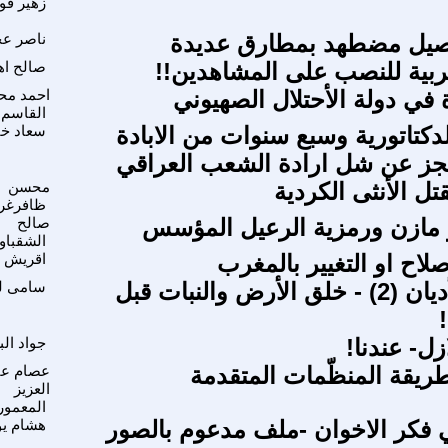
زهير ق
صيل مضطهد بمطارق عديدة
ناصر عج
بية للنصب على المشاهدين!!
صالح اه
 في دولة الأحتلال الصهيوني
احمد مح
القاسم
دكتاتورية وسبع سنوات من الابادة
سعاد خ
عجز عن شل ارادة الشعب العراقي
قتل الأنثى الكردية
محسن
ظافرغر
 مازن ورمزية الرعيل المؤسس
صالح
الشقباو
لاح او التغيير بالمغرب
اقريش 
خرافات الأديان (2) - خلق الأرض والنبات قبل
سامى ل
زل- عندنا!
جواد ال
ريقة المنظّمات المتقدمة
عصام عب
العزيز
المعمور
 فكر الاخوان -ملف مدعوم بالصور
هشام ي