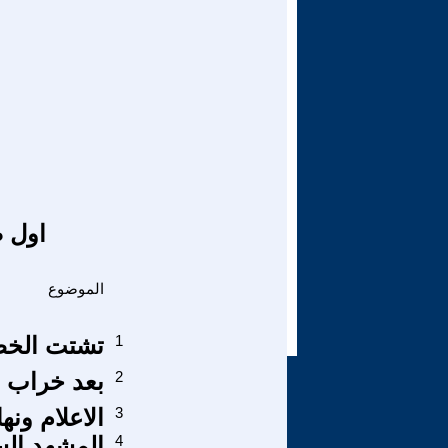
اول ص
الموضوع
1
تشتت الخط
2
بعد خراب ال
3
الاعلام ونه
4
المشهد الس