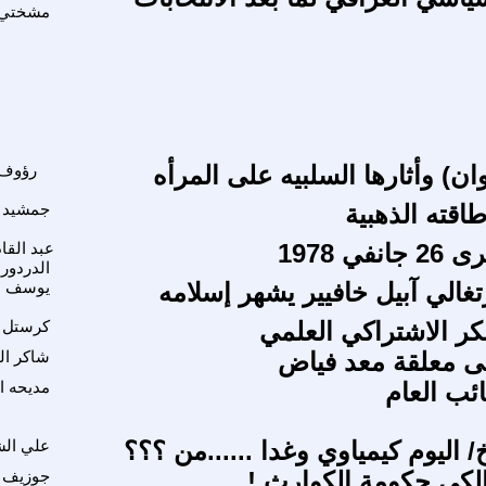
مشختي
ان) وأثارها السلبيه على المرأه
رؤوف 
طاقته الذهبية
جمشيد ا
في 1978
عبد القاد
الدردور
تغالي آبيل خافيير يشهر إسلامه
يوسف ا
ر الاشتراكي العلمي
كرستل 
 معلقة معد فياض
شاكر ال
ائب العام
مديحه ا
/ اليوم كيمياوي وغدا ......من ؟؟؟
علي ال
لكي حكومة الكوارث !
جوزيف 