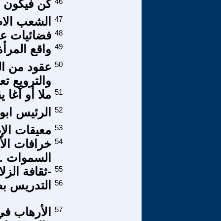
46
كن فيكون
47
الشعب الا
48
فضائيات عر
49
واقع المرأة
50
عقود من ال
والترويع ت
51
ملا أو آغا ي
52
الرئيس ابو
53
معيقات الإص
54
السموات .!
55
-ثقافة الزلا
56
التدريس بط
57
الأرهاب في