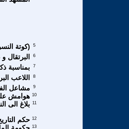
5
(كوتة النسو
6
البرتقال و 
7
بمناسبة ذكرى 26 جان
8
اللاعب البر
9
مشاعل الفك
10
هوامش على
11
بلاغ الى الن
12
حكم التاريخ
13
حكومة الما