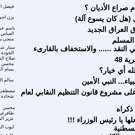
م صراع الأديان ؟
فيصل ال
ل (هل كان يسوع آلة)
يزن احم
 العراق الجديد
باسم عب
العباس 
لمسلم
منجى ب
 النقد ...... والاستخفاف بالقارىء
ستار عب
الجودة
ة 48
صلاح الد
محسن
له أي خيار؟
بسام ال
ياء... النبي الأمين
سالم ال
ى مشروع قانون التنظيم النقابي لعام
مصطفى
شحادة
ذكراه
محسن
ظافرغر
لها يا رئيس الوزراء !!!
عزيز ال
لسطنية
ايوب ال