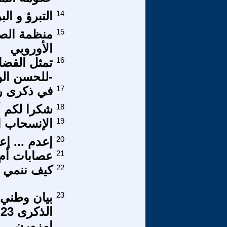
14
التبرؤ و ا
15
منظمة الصح
الأوروبي
16
تمثل الفضا
-للحسن الوز
17
في ذكرى رحي
18
شكرا لكم أ
19
الإنسحاب 
20
إعدم ... إع
21
عصابات أم 
22
كيف ننمي ال
23
بيان وطني 
ا
امزورن