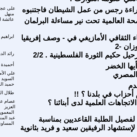
لبراءة رجس من عمل الشيطان فاجتنبوه
على عجي
منهل
ة العالمية تحت نير مساءلة البرلمان
عائشة ال
ء الثقافي الأمازيغي في - وصف إفريقيا
ابراهيم 
ان -2
ل حكيم الثورة الفلسطينية . 2/2
رائد ال
يها الخضر
أحميدة
المصري
علي الأم
السويد
دم
حميد ال
أحزاب في بلدنا ؟ !!
طلال ا
اتجاهات العلمية لدى أبنائنا ؟
عصام عب
العزيز
المعمور
لفصيل الطلبة القاعديين بمناسبة
عبد المن
المساو
لذكرى 23 لإستشهاد الرفيقين سعيد و فريد بثانوية