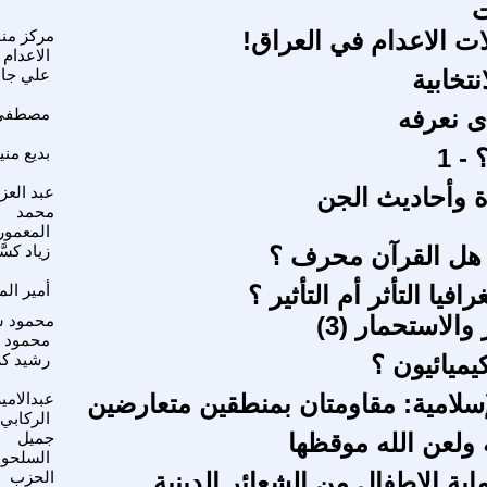
ت
ات الاعدام في العراق!
مركز من
الاعدام
نتخابية
علي جا
ى نعرفه
مصطفى 
- 1
بديع مني
رة وأحاديث الجن
عبد العزي
محمد
المعمور
 هل القرآن محرف ؟
زياد كسّ
افيا التأثر أم التأثير ؟
أمير ال
والاستحمار (3)
محمود س
محمود ا
كيميائيون ؟
رشيد كر
لإسلامية: مقاومتان بمنطقين متعارضين
عبدالامير
الركابي
ة ولعن الله موقظها
جميل
السلحو
ية الاطفال من الشعائر الدينية
الحزب