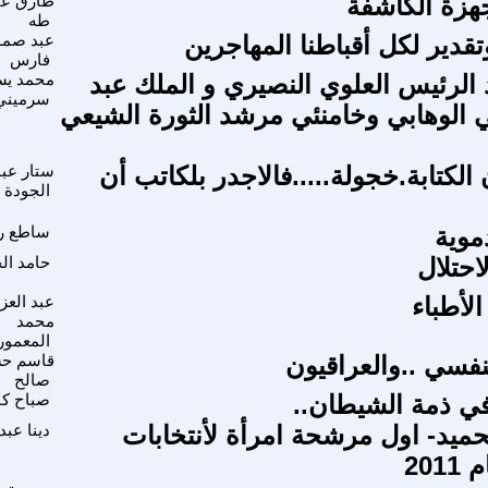
هزة الكاشفة
طارق ع
طه
قدير لكل أقباطنا المهاجرين
عبد صمو
فارس
 الرئيس العلوي النصيري و الملك عبد
محمد يس
سرميني
ي الوهابي وخامنئي مرشد الثورة الشيعي
الكتابة.خجولة.....فالاجدر بلكاتب أن
ستار عب
الجودة
موية
ساطع ر
احتلال
حامد ال
لأطباء
عبد العزي
محمد
المعمور
نفسي ..والعراقيون
قاسم ح
صالح
في ذمة الشيطان..
صباح ك
لحميد- اول مرشحة امرأة لأنتخابات
دينا عبد
201