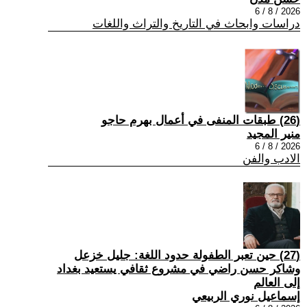
2026 / 8 / 6
دراسات وابحاث في التاريخ والتراث واللغات
(26) طبقات المنفى في أعمال بهرم حاجو
منير المجيد
2026 / 8 / 6
الادب والفن
(27) حين تعبر الطفولة حدود اللغة: جليل خزعل
وشاكر حسن راضي في مشروع ثقافي يستعيد بغداد
إلى العالم
إسماعيل نوري الربيعي