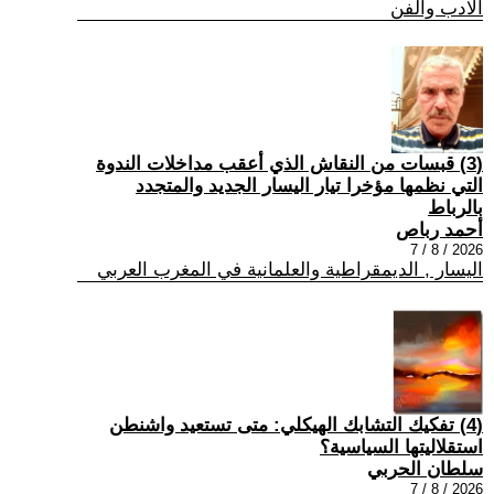
الادب والفن
(3) قبسات من النقاش الذي أعقب مداخلات الندوة
التي نظمها مؤخرا تيار اليسار الجديد والمتجدد
بالرباط
أحمد رباص
2026 / 8 / 7
اليسار , الديمقراطية والعلمانية في المغرب العربي
(4) تفكيك التشابك الهيكلي: متى تستعيد واشنطن
استقلاليتها السياسية؟
سلطان الحربي
2026 / 8 / 7