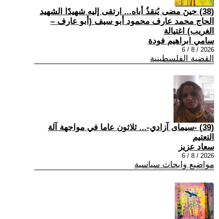
(38) حينَ مضى يُنقذُ أباه... ارتقى إليه شهيدًا الشهيد
الحاج محمد عارف محمود أبو سيف (أبو عارف –
الغريب) اغتيالة
سامي ابراهيم فودة
2026 / 8 / 6
القضية الفلسطينية
(39) -سيمای آزادي-... ثلاثون عاما في مواجهة آلة
التعتيم
سعاد عزيز
2026 / 8 / 6
مواضيع وابحاث سياسية