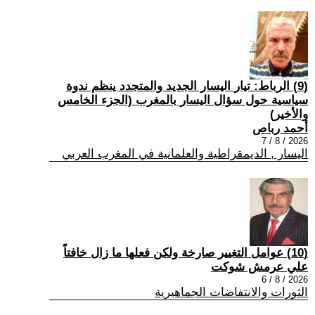
(9) الرباط: تيار اليسار الجديد والمتجدد ينظم ندوة
سياسية حول سؤال اليسار بالمغرب (الجزء الخامس
والأخير)
أحمد رباص
2026 / 8 / 7
اليسار , الديمقراطية والعلمانية في المغرب العربي
(10) عوامل التغيير صارخة ولكن فعلها ما زال خافتاً
علي عرمش شوكت
2026 / 8 / 6
الثورات والانتفاضات الجماهيرية