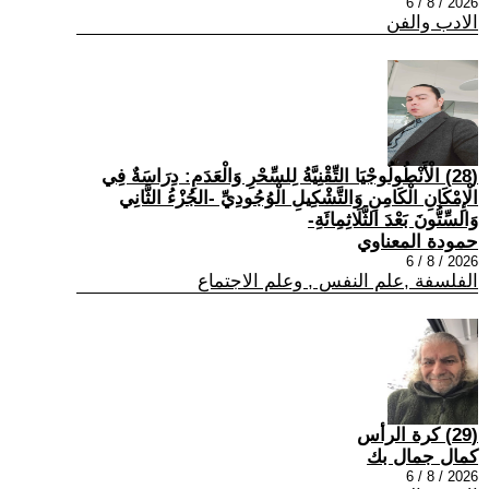
2026 / 8 / 6
الادب والفن
(28) الْأَنْطُولُوجْيَا التِّقْنِيَّةُ لِلسِّحْرِ وَالْعَدَمِ: دِرَاسَةٌ فِي
الْإِمْكَانِ الْكَامِنِ وَالتَّشْكِيلِ الْوُجُودِيِّ -الجُزْءُ الثَّانِي
وَالسِّتُّونَ بَعْدَ الثَّلَاثِمِائَةِ-
حمودة المعناوي
2026 / 8 / 6
الفلسفة ,علم النفس , وعلم الاجتماع
(29) كرة الرأس
كمال جمال بك
2026 / 8 / 6