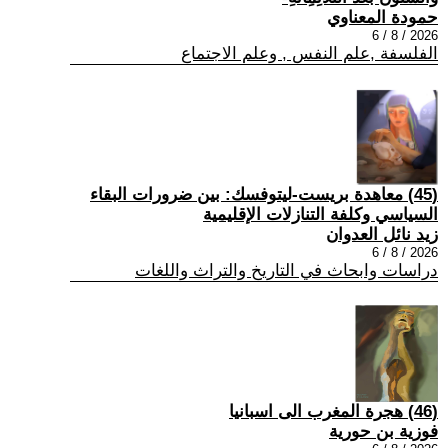
حمودة المعناوي
2026 / 8 / 6
الفلسفة ,علم النفس , وعلم الاجتماع
(45) معاهدة بريست-ليتوفسك: بين ضرورات البقاء
السياسي وكلفة التنازلات الإقليمية
زيد نائل العدوان
2026 / 8 / 6
دراسات وابحاث في التاريخ والتراث واللغات
(46) هجرة المغرب الى اسبانيا
فوزية بن حورية