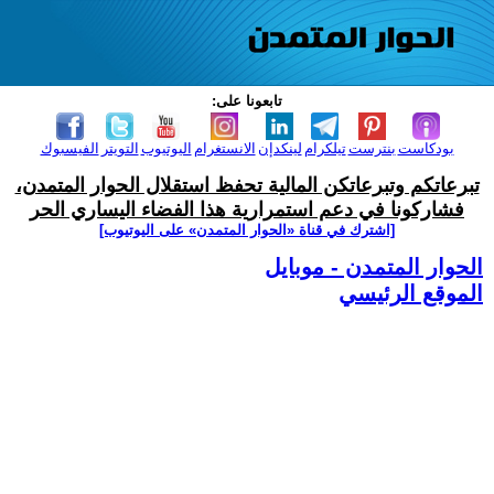
تابعونا على:
بودكاست
بنترست
تيلكرام
لينكدإن
الانستغرام
اليوتيوب
التويتر
الفيسبوك
تبرعاتكم وتبرعاتكن المالية تحفظ استقلال الحوار المتمدن،
فشاركونا في دعم استمرارية هذا الفضاء اليساري الحر
[اشترك في قناة ‫«الحوار المتمدن» على اليوتيوب]
الحوار المتمدن - موبايل
الموقع الرئيسي