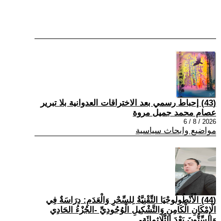
(43) إحباط رسمي بعد الاختراقات العدوانية بلا تبرير
عصام محمد جميل مروة
2026 / 8 / 6
مواضيع وابحاث سياسية
(44) الْأَنْطُولُوجْيَا التِّقْنِيَّةُ لِلسِّحْرِ وَالْعَدَمِ: دِرَاسَةٌ فِي
الْإِمْكَانِ الْكَامِنِ وَالتَّشْكِيلِ الْوُجُودِيِّ -الجُزْءُ الحَادِي
وَالسِّتُّونَ بَعْدَ الثَّلَاثِمِائَةِ-