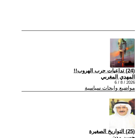
(24) تداعيات حرب الهروب!!
المهدي المغربي
2026 / 8 / 6
مواضيع وابحاث سياسية
(25) التواريخ الصغيرة
حسن مدن