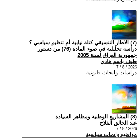
(7) الاطار التنسيقي كتلة نيابية أم تنظيم سياسي ؟
دراسة تحليلية في ضوء المادة (76) من دستور
جمهورية العراق لسنة 2005
طيف باسم هادي
2026 / 8 / 7
دراسات وابحاث قانونية
(8) المشاريع الوطنية ومظاهر السيادة
عبد الخالق الفلاح
2026 / 8 / 7
مواضيع وابحاث سياسية