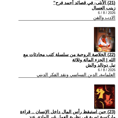
(21) الأنثى- في قصائد أحمد فرح”
زينب العسال
2026 / 8 / 6
الادب والفن
(22) الخلاصة الروحية من سلسلة كتب محادثات مع
الله | الجزء المائة وثلاثة
نيل دونالد والش
2026 / 8 / 6
العلمانية، الدين السياسي ونقد الفكر الديني
(23) حين استيقظ رأس المال داخل الإنسان .. قراءة
ماركسية ثورية في نظرية العمل غير المادي عند