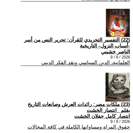
(22) التفسير التجريدي للقرآن: تحرير النص من أسر
-أسباب النزول- التاريخية
الناصر خشيني
2026 / 8 / 9
العلمانية، الدين السياسي ونقد الفكر الديني
(23) ملكات مصر: رائدات العرش وصانعات التاريخ
بقلم _انتصار الخشت
انتصار كامل جفلان الخشت
2026 / 8 / 9
حقوق المراة ومساواتها الكاملة في كافة المجالات