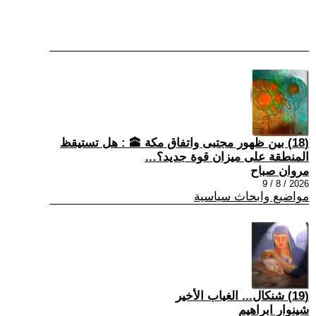
(18) بين ظهور مجتبى واتفاق مكة 🕋 : هل تستيقظ
المنطقة على ميزان قوة جديد؟…
مروان صباح
2026 / 8 / 9
مواضيع وابحاث سياسية
(19) شنكال... الغياب الأخير
شينوار ابراهيم