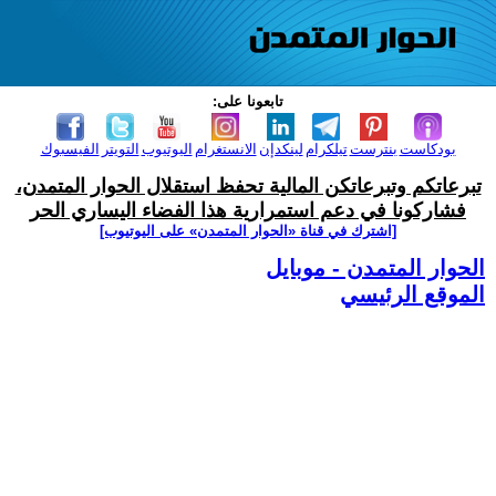
تابعونا على:
بودكاست
بنترست
تيلكرام
لينكدإن
الانستغرام
اليوتيوب
التويتر
الفيسبوك
تبرعاتكم وتبرعاتكن المالية تحفظ استقلال الحوار المتمدن،
فشاركونا في دعم استمرارية هذا الفضاء اليساري الحر
[اشترك في قناة ‫«الحوار المتمدن» على اليوتيوب]
الحوار المتمدن - موبايل
الموقع الرئيسي