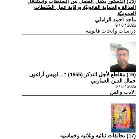
(15) الدستور يكفل الفصل بين السلطات واستقلال
العدالة والحماية القانونيّة ورقابة عمل السّلطات
العموميّة
ماجد احمد الزاملي
2026 / 8 / 9
دراسات وابحاث قانونية
(16) مقاطع لأجل التذكر (1955) * – لويس أراغون
جمال الدين العمارتي
2026 / 8 / 9
الادب والفن
(17) تحالفات ثنائية وثلاثية وخماسية