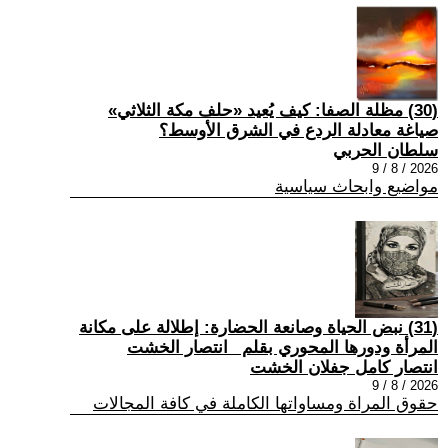
(30) مظلة الصفا: كيف يُعيد «حلف مكة الثلاثي»
صياغة معادلة الردع في الشرق الأوسط؟
سلطان الحربي
2026 / 8 / 9
مواضيع وابحاث سياسية
(31) نبض الحياة وصانعة الحضارة: إطلالة على مكانة
المرأة ودورها المحوري بقلم _انتصار الخشت
انتصار كامل جفلان الخشت
2026 / 8 / 9
حقوق المراة ومساواتها الكاملة في كافة المجالات