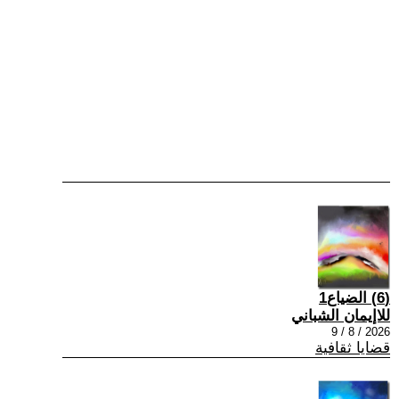
(6) الضياع1
للاإيمان الشباني
2026 / 8 / 9
قضايا ثقافية