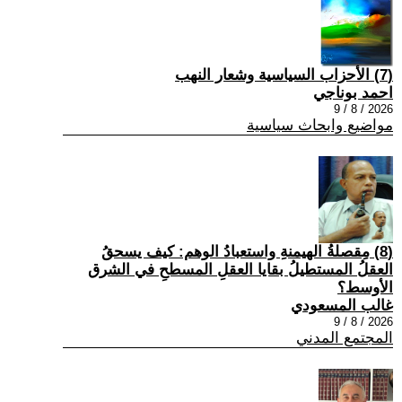
(7) الأحزاب السياسية وشعار النهب
احمد بوناجي
2026 / 8 / 9
مواضيع وابحاث سياسية
(8) مِقصلةُ الهيمنةِ واستعبادُ الوهم: كيف يسحقُ
العقلُ المستطيلُ بقايا العقلِ المسطحِ في الشرق
الأوسط؟
غالب المسعودي
2026 / 8 / 9
المجتمع المدني