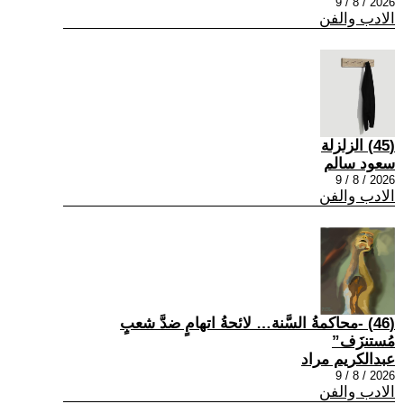
2026 / 8 / 9
الادب والفن
(45) الزلزلة
سعود سالم
2026 / 8 / 9
الادب والفن
(46) -محاكمةُ السَّنة… لائحةُ اتهامٍ ضدَّ شعبٍ
مُستنزَف”
عبدالكريم مراد
2026 / 8 / 9
الادب والفن