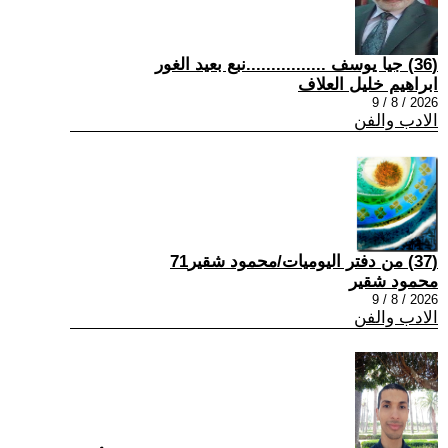
(36) جيا يوسف ................نبع بعيد الغور
ابراهيم خليل العلاف
2026 / 8 / 9
الادب والفن
(37) من دفتر اليوميات/محمود شقير71
محمود شقير
2026 / 8 / 9
الادب والفن