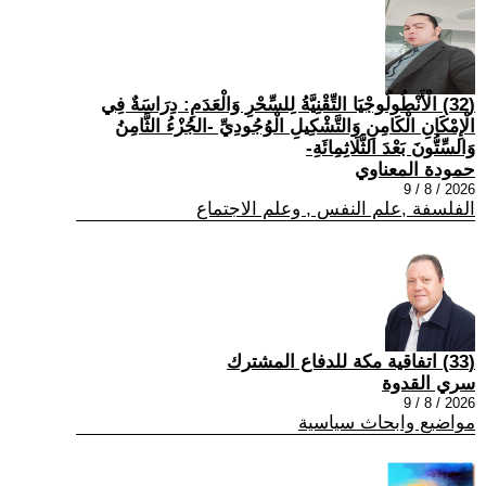
(32) الْأَنْطُولُوجْيَا التِّقْنِيَّةُ لِلسِّحْرِ وَالْعَدَمِ: دِرَاسَةٌ فِي
الْإِمْكَانِ الْكَامِنِ وَالتَّشْكِيلِ الْوُجُودِيِّ -الجُزْءُ الثَّامِنُ
وَالسِّتُّونَ بَعْدَ الثَّلَاثِمِائَةِ-
حمودة المعناوي
2026 / 8 / 9
الفلسفة ,علم النفس , وعلم الاجتماع
(33) اتفاقية مكة للدفاع المشترك
سري القدوة
2026 / 8 / 9
مواضيع وابحاث سياسية