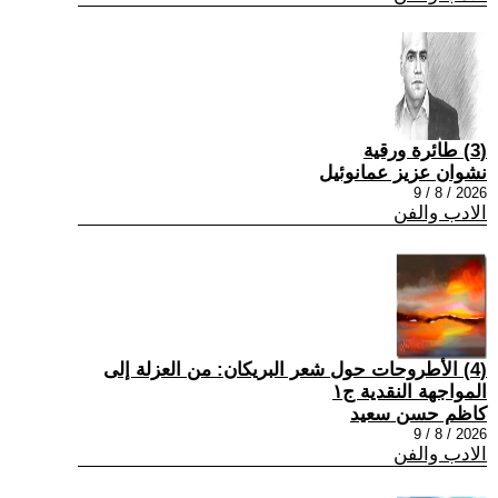
(3) طائرة ورقية
نشوان عزيز عمانوئيل
2026 / 8 / 9
الادب والفن
(4) الأطروحات حول شعر البريكان: من العزلة إلى
المواجهة النقدية ج١
كاظم حسن سعيد
2026 / 8 / 9
الادب والفن