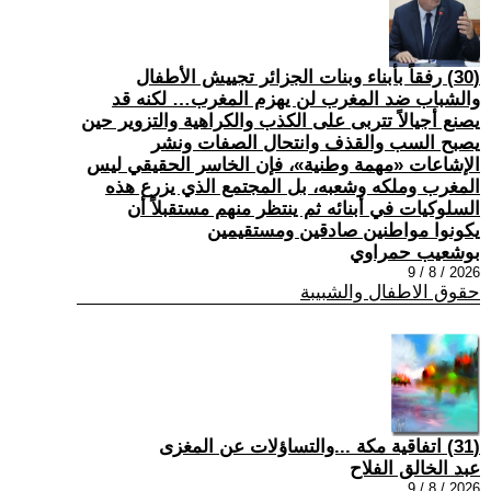
(30) رفقاً بأبناء وبنات الجزائر تجييش الأطفال
والشباب ضد المغرب لن يهزم المغرب… لكنه قد
يصنع أجيالاً تتربى على الكذب والكراهية والتزوير حين
يصبح السب والقذف وانتحال الصفات ونشر
الإشاعات «مهمة وطنية»، فإن الخاسر الحقيقي ليس
المغرب وملكه وشعبه، بل المجتمع الذي يزرع هذه
السلوكيات في أبنائه ثم ينتظر منهم مستقبلاً أن
يكونوا مواطنين صادقين ومستقيمين
بوشعيب حمراوي
2026 / 8 / 9
حقوق الاطفال والشبيبة
(31) اتفاقية مكة ...والتساؤلات عن المغزى
عبد الخالق الفلاح
2026 / 8 / 9