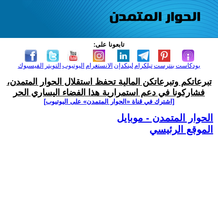
تابعونا على:
بودكاست
بنترست
تيلكرام
لينكدإن
الانستغرام
اليوتيوب
التويتر
الفيسبوك
تبرعاتكم وتبرعاتكن المالية تحفظ استقلال الحوار المتمدن،
فشاركونا في دعم استمرارية هذا الفضاء اليساري الحر
[اشترك في قناة ‫«الحوار المتمدن» على اليوتيوب]
الحوار المتمدن - موبايل
الموقع الرئيسي