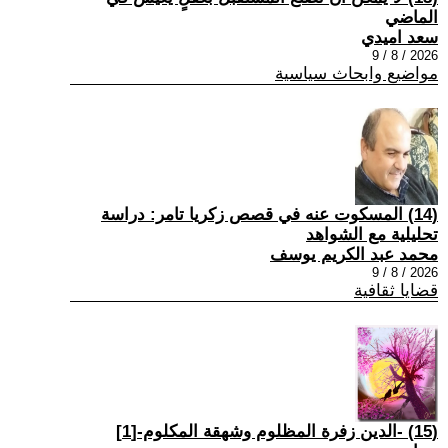
الماضي
سعد اميدي
2026 / 8 / 9
مواضيع وابحاث سياسية
(14) المسكوت عنه في قصص زكريا تامر: دراسة
تحليلية مع الشواهد
محمد عبد الكريم يوسف
2026 / 8 / 9
قضايا ثقافية
(15) -الدين زفرة المظلوم وشهقة المكلوم-[1]