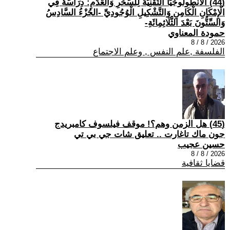
(44) الْأَنْطُولُوجْيَا التِّقْنِيَّةُ لِلسِّحْرِ وَالْعَدَمِ: دِرَاسَةٌ فِي
الْإِمْكَانِ الْكَامِنِ وَالتَّشْكِيلِ الْوُجُودِيِّ -الجُزْءُ السَّادِسُ
وَالسِّتُّونَ بَعْدَ الثَّلَاثِمِائَةِ-
حمودة المعناوي
2026 / 8 / 8
الفلسفة ,علم النفس , وعلم الاجتماع
(45) هل الزمن وهم؟! موقف فيلسوف كامبريدج
جون ماك تاغارت .. تعليق شات جي بي تي
حسين عجيب
2026 / 8 / 8
قضايا ثقافية