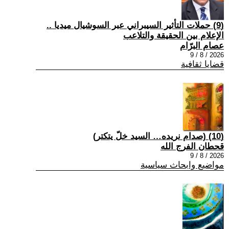
(9) حملات التأثير السيبراني عبر السوشيال ميديا ..
الإعلام بين الحقيقة والتلاعب
عصام البرّام
2026 / 8 / 9
قضايا ثقافية
(10) (صدام نريده… السيد خلّ يتكتر)
قحطان الفرج الله
2026 / 8 / 9
مواضيع وابحاث سياسية