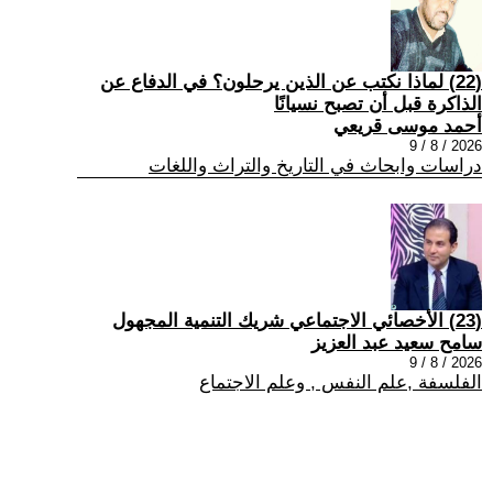
(22) لماذا نكتب عن الذين يرحلون؟ في الدفاع عن
الذاكرة قبل أن تصبح نسيانًا
أحمد موسى قريعي
2026 / 8 / 9
دراسات وابحاث في التاريخ والتراث واللغات
(23) الأخصائي الاجتماعي شريك التنمية المجهول
سامح سعيد عبد العزيز
2026 / 8 / 9
الفلسفة ,علم النفس , وعلم الاجتماع