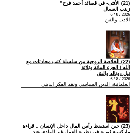
(21) الأنثى- في قصائد أحمد فرح”
زينب العسال
2026 / 8 / 6
الادب والفن
(22) الخلاصة الروحية من سلسلة كتب محادثات مع
الله | الجزء المائة وثلاثة
نيل دونالد والش
2026 / 8 / 6
العلمانية، الدين السياسي ونقد الفكر الديني
(23) حين استيقظ رأس المال داخل الإنسان .. قراءة
ماركسية ثورية في نظرية العمل غير المادي عند