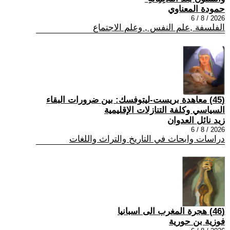
حمودة المعناوي
2026 / 8 / 6
الفلسفة ,علم النفس , وعلم الاجتماع
(45) معاهدة بريست-ليتوفسك: بين ضرورات البقاء
السياسي وكلفة التنازلات الإقليمية
زيد نائل العدوان
2026 / 8 / 6
دراسات وابحاث في التاريخ والتراث واللغات
(46) هجرة المغرب الى اسبانيا
فوزية بن حورية