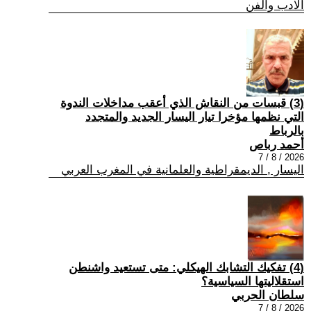
الادب والفن
(3) قبسات من النقاش الذي أعقب مداخلات الندوة
التي نظمها مؤخرا تيار اليسار الجديد والمتجدد
بالرباط
أحمد رباص
2026 / 8 / 7
اليسار , الديمقراطية والعلمانية في المغرب العربي
(4) تفكيك التشابك الهيكلي: متى تستعيد واشنطن
استقلاليتها السياسية؟
سلطان الحربي
2026 / 8 / 7