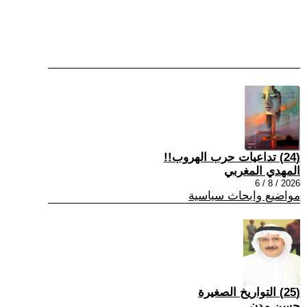
(24) تداعيات حرب الهروب!!
المهدي المغربي
2026 / 8 / 6
مواضيع وابحاث سياسية
(25) التواريخ الصغيرة
حسن مدن