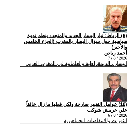
(9) الرباط: تيار اليسار الجديد والمتجدد ينظم ندوة
سياسية حول سؤال اليسار بالمغرب (الجزء الخامس
والأخير)
أحمد رباص
2026 / 8 / 7
اليسار , الديمقراطية والعلمانية في المغرب العربي
(10) عوامل التغيير صارخة ولكن فعلها ما زال خافتاً
علي عرمش شوكت
2026 / 8 / 6
الثورات والانتفاضات الجماهيرية