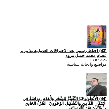
(43) إحباط رسمي بعد الاختراقات العدوانية بلا تبرير
عصام محمد جميل مروة
2026 / 8 / 6
مواضيع وابحاث سياسية
(44) الْأَنْطُولُوجْيَا التِّقْنِيَّةُ لِلسِّحْرِ وَالْعَدَمِ: دِرَاسَةٌ فِي
الْإِمْكَانِ الْكَامِنِ وَالتَّشْكِيلِ الْوُجُودِيِّ -الجُزْءُ الحَادِي
وَالسِّتُّونَ بَعْدَ الثَّلَاثِمِائَةِ-