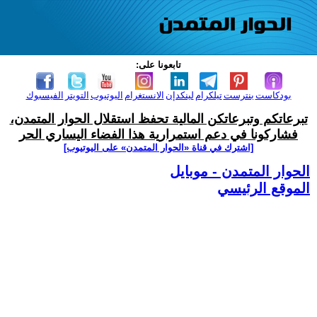
تابعونا على:
بودكاست
بنترست
تيلكرام
لينكدإن
الانستغرام
اليوتيوب
التويتر
الفيسبوك
تبرعاتكم وتبرعاتكن المالية تحفظ استقلال الحوار المتمدن،
فشاركونا في دعم استمرارية هذا الفضاء اليساري الحر
[اشترك في قناة ‫«الحوار المتمدن» على اليوتيوب]
الحوار المتمدن - موبايل
الموقع الرئيسي