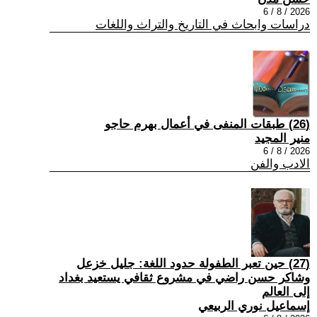
2026 / 8 / 6
دراسات وابحاث في التاريخ والتراث واللغات
(26) طبقات المنفى في أعمال بهرم حاجو
منير المجيد
2026 / 8 / 6
الادب والفن
(27) حين تعبر الطفولة حدود اللغة: جليل خزعل
وشاكر حسن راضي في مشروع ثقافي يستعيد بغداد
إلى العالم
إسماعيل نوري الربيعي