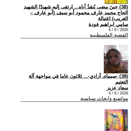
(38) حينَ مضى يُنقذُ أباه... ارتقى إليه شهيدًا الشهيد
الحاج محمد عارف محمود أبو سيف (أبو عارف –
الغريب) اغتيالة
سامي ابراهيم فودة
2026 / 8 / 6
القضية الفلسطينية
(39) -سيمای آزادي-... ثلاثون عاما في مواجهة آلة
التعتيم
سعاد عزيز
2026 / 8 / 6
مواضيع وابحاث سياسية