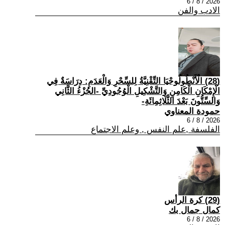
2026 / 8 / 6
الادب والفن
(28) الْأَنْطُولُوجْيَا التِّقْنِيَّةُ لِلسِّحْرِ وَالْعَدَمِ: دِرَاسَةٌ فِي
الْإِمْكَانِ الْكَامِنِ وَالتَّشْكِيلِ الْوُجُودِيِّ -الجُزْءُ الثَّانِي
وَالسِّتُّونَ بَعْدَ الثَّلَاثِمِائَةِ-
حمودة المعناوي
2026 / 8 / 6
الفلسفة ,علم النفس , وعلم الاجتماع
(29) كرة الرأس
كمال جمال بك
2026 / 8 / 6