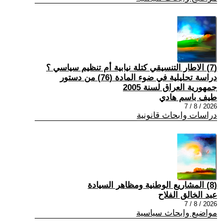
(7) الاطار التنسيقي كتلة نيابية أم تنظيم سياسي ؟
دراسة تحليلية في ضوء المادة (76) من دستور
جمهورية العراق لسنة 2005
طيف باسم هادي
2026 / 8 / 7
دراسات وابحاث قانونية
(8) المشاريع الوطنية ومظاهر السيادة
عبد الخالق الفلاح
2026 / 8 / 7
مواضيع وابحاث سياسية