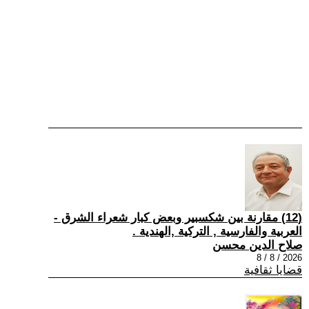
(12) مقارنة بين شكسبير وبعض كبار شعراء الشرق -
العربية والفارسية , التركية ,الهندية .
صلاح الدين محسن
2026 / 8 / 8
قضايا ثقافية