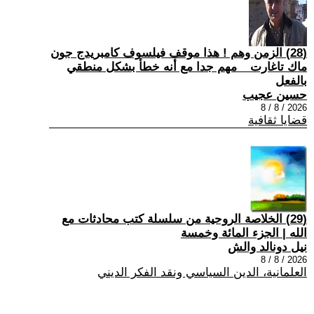
(28) الزمن وهم ! هذا موقف فيلسوف كامبريدج جون
ماك تاغارت _ مهم جدا مع أنه خطأ بشكل منطقي
بالفعل
حسين عجيب
2026 / 8 / 8
قضايا ثقافية
(29) الخلاصة الروحية من سلسلة كتب محادثات مع
الله | الجزء المائة وخمسة
نيل دونالد والش
2026 / 8 / 8
العلمانية، الدين السياسي ونقد الفكر الديني