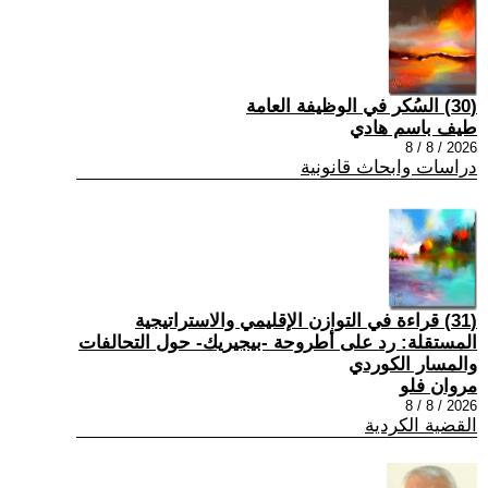
(30) السُكر في الوظيفة العامة
طيف باسم هادي
2026 / 8 / 8
دراسات وابحاث قانونية
(31) قراءة في التوازن الإقليمي والاستراتيجية
المستقلة: رد على أطروحة -بيجيريك- حول التحالفات
والمسار الكوردي
مروان فلو
2026 / 8 / 8
القضية الكردية