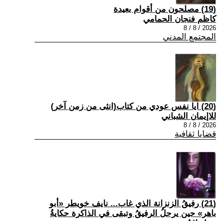
(19) مصلحون من أقوام بعيدة
كاظم فنجان الحمامي
2026 / 8 / 8
المجتمع المدني
(20) ايا نفس عودي من كتاب(انثى من زمن آخر)
للاإيمان الشباني
2026 / 8 / 8
قضايا ثقافية
(21) رفيقُ الزنزانة الذي غاب... نايف خويطر «أبو
باهر» حين يرحلُ الرفيقُ وتبقى في الذاكرة حكايةُ