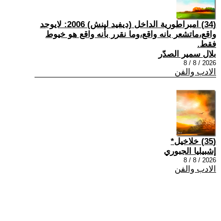
(34) امبراطورية الداخل (ديفيد لينش) 2006: لايوجد
واقع،ماتشعر بانه واقع،وما نقرر بأنه واقع هو خيوط
فقط.
بلال سمير الصدّر
2026 / 8 / 8
الادب والفن
(35) خلاخيل*
إشبيليا الجبوري
2026 / 8 / 8
الادب والفن