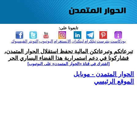
تابعونا على:
بودكاست
بنترست
تيلكرام
لينكدإن
الانستغرام
اليوتيوب
التويتر
الفيسبوك
تبرعاتكم وتبرعاتكن المالية تحفظ استقلال الحوار المتمدن،
فشاركونا في دعم استمرارية هذا الفضاء اليساري الحر
[اشترك في قناة ‫«الحوار المتمدن» على اليوتيوب]
الحوار المتمدن - موبايل
الموقع الرئيسي