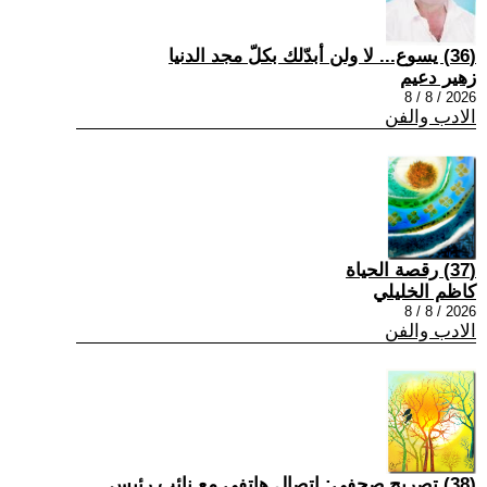
(36) يسوع... لا ولن أبدّلك بكلّ مجد الدنيا
زهير دعيم
2026 / 8 / 8
الادب والفن
(37) رقصة الحياة
كاظم الخليلي
2026 / 8 / 8
الادب والفن
(38) تصريح صحفي: إتصال هاتفي مع نائب رئيس