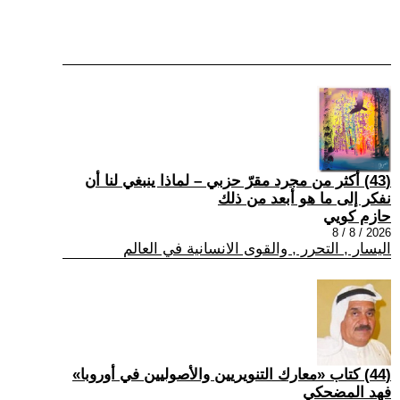
(43) أكثر من مجرد مقرّ حزبي – لماذا ينبغي لنا أن
نفكر إلى ما هو أبعد من ذلك
حازم كويي
2026 / 8 / 8
اليسار , التحرر , والقوى الانسانية في العالم
(44) كتاب «معارك التنويريين والأصوليين في أوروبا»
فهد المضحكي