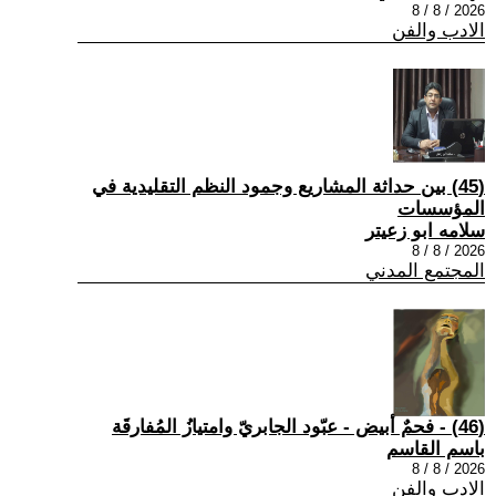
2026 / 8 / 8
الادب والفن
(45) بين حداثة المشاريع وجمود النظم التقليدية في
المؤسسات
سلامه ابو زعيتر
2026 / 8 / 8
المجتمع المدني
(46) - فحمٌ أبيض - عبّود الجابريّ وامتيازُ المُفارقَة
باسم القاسم
2026 / 8 / 8
الادب والفن