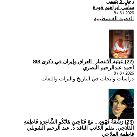
رجلٍ لا يُنسى
سامي ابراهيم فودة
2026 / 8 / 8
القضية الفلسطينية
(22) عبثية الانتصار: العراق وإيران في ذكرى 8/8
احمد عبدالرحيم البصري
2026 / 8 / 8
دراسات وابحاث في التاريخ والتراث واللغات
(23) رَشْفَةُ قَهْوَةٍ... مَعَ فَنَاجِينِ هَايْكُو الشَّاعِرَةِ فَاطِمَةِ
الْفَلَّاحِي. بقلم الكاتب الناقد د. عبد الرحيم الشويلي
فاطمة الفلاحي