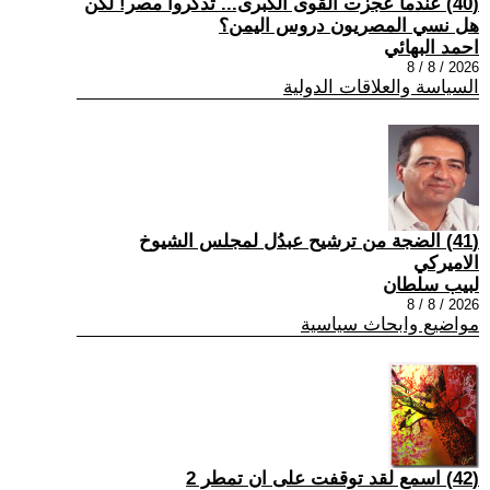
(40) عندما عجزت القوى الكبرى... تذكروا مصر! لكن
هل نسي المصريون دروس اليمن؟
احمد البهائي
2026 / 8 / 8
السياسة والعلاقات الدولية
(41) الضجة من ترشيح عبدُل لمجلس الشيوخ
الاميركي
لبيب سلطان
2026 / 8 / 8
مواضيع وابحاث سياسية
(42) اسمع لقد توقفت على ان تمطر 2