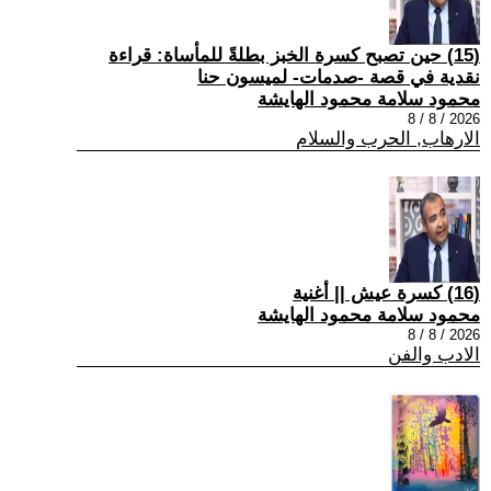
(15) حين تصبح كسرة الخبز بطلةً للمأساة: قراءة
نقدية في قصة -صدمات- لميسون حنا
محمود سلامة محمود الهايشة
2026 / 8 / 8
الارهاب, الحرب والسلام
(16) كسرة عيش || أغنية
محمود سلامة محمود الهايشة
2026 / 8 / 8
الادب والفن