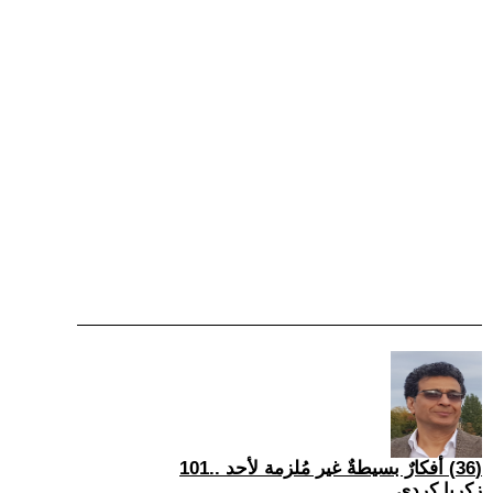
(36) أفكارٌ بسيطةٌ غير مُلزمة لأحد ..101
زكريا كردي