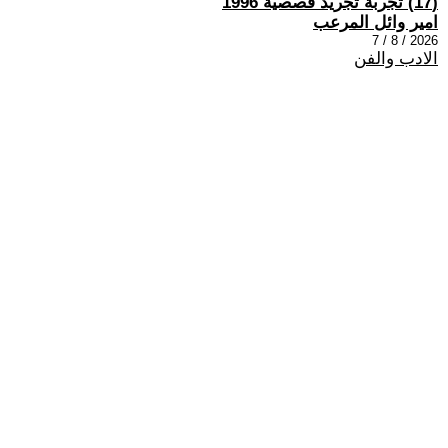
(17) تجربة تجريد قصصية 1996
امير وائل المرعب
2026 / 8 / 7
الادب والفن