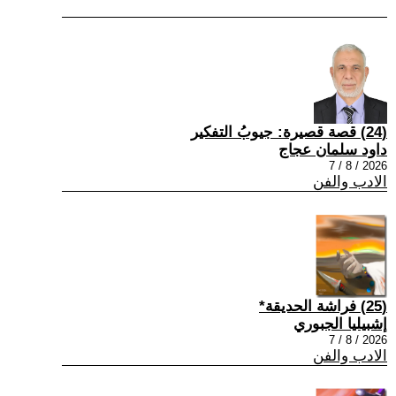
(24) قصة قصيرة: جيوبُ التفكير
داود سلمان عجاج
2026 / 8 / 7
الادب والفن
(25) فراشة الحديقة*
إشبيليا الجبوري
2026 / 8 / 7
الادب والفن