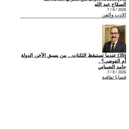
السمّاح عبد الله
2026 / 8 / 7
الادب والفن
(35) عندما تستيقظ الثكنات... من يسبق الآخر، الدولة
أم الفوضى؟ .
حامد الضبياني
2026 / 8 / 7
قضايا ثقافية