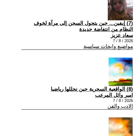
(7) إيفين... حين يتحول السجن إلى مرآة لخوف
النظام من انتفاضة جديدة
سعاد عزيز
2026 / 8 / 7
مواضيع وابحاث سياسية
(8) الواقعية السحرية حين نحللها رياضيا
امير وائل المرعب
2026 / 8 / 7
الادب والفن