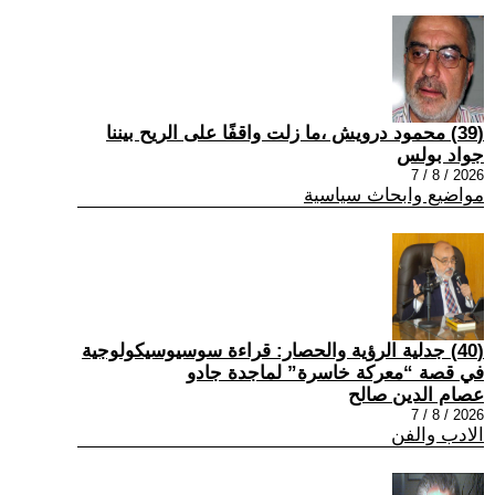
(39) محمود درويش ،ما زلت واقفًا على الريح بيننا
جواد بولس
2026 / 8 / 7
مواضيع وابحاث سياسية
(40) جدلية الرؤية والحصار: قراءة سوسيوسيكولوجية
في قصة “معركة خاسرة” لماجدة جادو
عصام الدين صالح
2026 / 8 / 7
الادب والفن