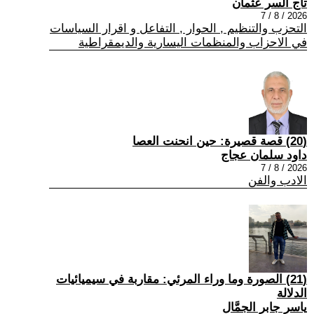
تاج السر عثمان
2026 / 8 / 7
التحزب والتنظيم , الحوار , التفاعل و اقرار السياسات
في الاحزاب والمنظمات اليسارية والديمقراطية
(20) قصة قصيرة: حين انحنت العصا
داود سلمان عجاج
2026 / 8 / 7
الادب والفن
(21) الصورة وما وراء المرئي: مقاربة في سيميائيات
الدلالة
ياسر جابر الجمَّال