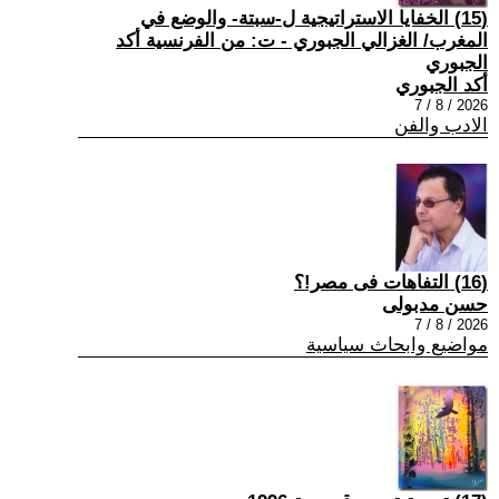
(15) الخفايا الاستراتيجية ل-سبتة- والوضع في
المغرب/ الغزالي الجبوري - ت: من الفرنسية أكد
الجبوري
أكد الجبوري
2026 / 8 / 7
الادب والفن
(16) التفاهات فى مصر!؟
حسن مدبولى
2026 / 8 / 7
مواضيع وابحاث سياسية