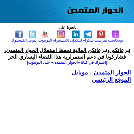
تابعونا على:
بودكاست
بنترست
تيلكرام
لينكدإن
الانستغرام
اليوتيوب
التويتر
الفيسبوك
تبرعاتكم وتبرعاتكن المالية تحفظ استقلال الحوار المتمدن،
فشاركونا في دعم استمرارية هذا الفضاء اليساري الحر
[اشترك في قناة ‫«الحوار المتمدن» على اليوتيوب]
الحوار المتمدن - موبايل
الموقع الرئيسي