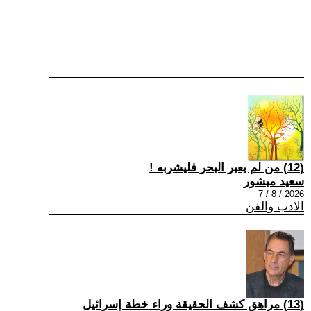
(12) من لم يعبر البحر فليشربه !
سعيد مبشور
2026 / 8 / 7
الادب والفن
(13) مراهق كشف الحقيقة وراء خطة إسرائيل