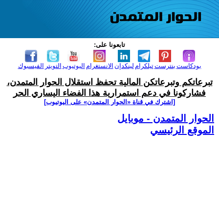
تابعونا على:
بودكاست
بنترست
تيلكرام
لينكدإن
الانستغرام
اليوتيوب
التويتر
الفيسبوك
تبرعاتكم وتبرعاتكن المالية تحفظ استقلال الحوار المتمدن،
فشاركونا في دعم استمرارية هذا الفضاء اليساري الحر
[اشترك في قناة ‫«الحوار المتمدن» على اليوتيوب]
الحوار المتمدن - موبايل
الموقع الرئيسي