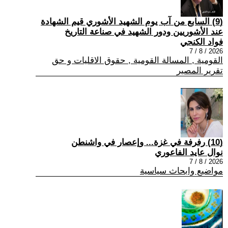
(9) السابع من آب يوم الشهيد الأشوري قيم الشهادة
عند الأشوريين ودور الشهيد في صناعة التاريخ
فواد الكنجي
2026 / 8 / 7
القومية , المسالة القومية , حقوق الاقليات و حق
تقرير المصير
(10) رفرفة في غزة... وإعصار في واشنطن
نوال عايد الفاعوري
2026 / 8 / 7
مواضيع وابحاث سياسية