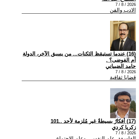
2026 / 8 / 7
الادب والفن
(16) عندما تستيقظ الثكنات... من يسبق الآخر، الدولة
أم الفوضى؟ .
حامد الضبياني
2026 / 8 / 7
قضايا ثقافية
(17) أفكارٌ بسيطةٌ غير مُلزمة لأحد ..101
زكريا كردي
2026 / 8 / 7
الفلسفة ,علم النفس , وعلم الاجتماع