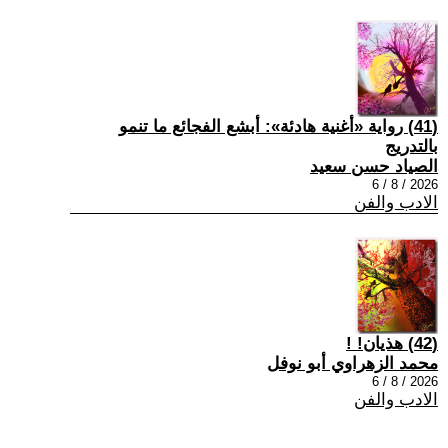
(41) رواية «أغنية هادئة»: أبشع الفجائع ما تنمو
بالتدريج
الصياد حسن سعيد
2026 / 8 / 6
الادب والفن
(42) هذيان! !
محمد الزهراوي أبو نوفل
2026 / 8 / 6
الادب والفن