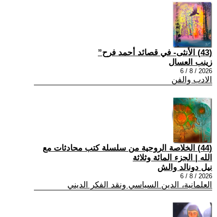
(43) الأنثى- في قصائد أحمد فرح”
زينب العسال
2026 / 8 / 6
الادب والفن
(44) الخلاصة الروحية من سلسلة كتب محادثات مع
الله | الجزء المائة وثلاثة
نيل دونالد والش
2026 / 8 / 6
العلمانية، الدين السياسي ونقد الفكر الديني