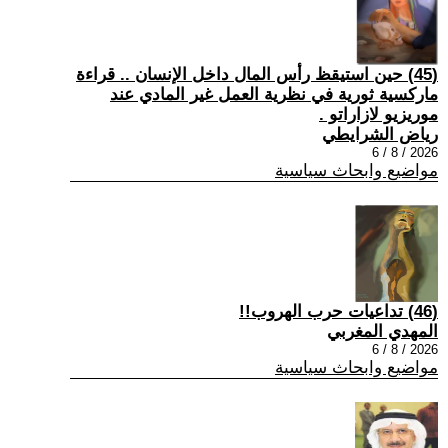
(45) حين استيقظ رأس المال داخل الإنسان .. قراءة
ماركسية ثورية في نظرية العمل غير المادي عند
موريزيو لازاراتو .
رياض الشرايطي
2026 / 8 / 6
مواضيع وابحاث سياسية
(46) تداعيات حرب الهروب!!
المهدي المغربي
2026 / 8 / 6
مواضيع وابحاث سياسية