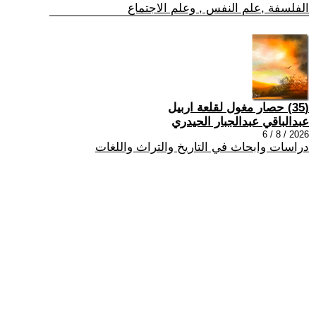
الفلسفة ,علم النفس , وعلم الاجتماع
(35) حصار مغول لقلعة اربيل
عبدالباقي عبدالجبار الحيدري
2026 / 8 / 6
دراسات وابحاث في التاريخ والتراث واللغات