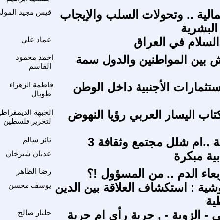
مالية .. وتحولات السلب والإيجاب
قيس مجيد المول
لبشرية
السلام في العراق
عماد علي
يش بين المواطنين والدول سمة
احمد محمود
القاسم
ستثمارات الأجنبية داخل الوطن
فاطمة الزهراء
طوبال
تاب اليسار العربي رؤيا النهوض
الجبهة الديمقراطي
لتحرير فلسطين
..ام شلل مجتمع وثقافة 3
ثائر سالم
بية مبكرة
عدنان شيرخان
بعاء الدم .. من المسؤول !؟
رضا الظاهر
ية : استكشاف العلاقة بين الدين
يوسف محسن
ية
- الزوية - , حرية رأي ام حرية
جلنار صالح