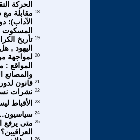
الحركة النقا
18
مقابلة مع 
الآداب): 
المسكوت ع
19
اليهود , هل
20
لمواجهة م
المواقع :
والمصانع ا
21
قانون لدور 
22
نشرات نسا
23
الأقباط ليس
24
سياسيون.....
25
متى يرفع ا
العراقيين؟
26