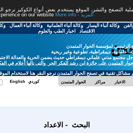
ة التصفح والنشر، الموقع يستخدم بعض أنواع الكوكيز نرجو النق
More info - المزيد
experience on our website
الفن
-
وكالة أنباء اليسار
-
وكالة أنباء العلمانية
-
وكالة أنباء العمال
-
وكا
الاقتصاد
-
اخبار الطب والعلوم
 الرئيسي لمؤسسة الحوار المتمدن
، علمانية، ديمقراطية، تطوعية وغير ربحية
ل مجتمع مدني علماني ديمقراطي حديث يضمن الحرية والعدالة الاجتم
حوار المتمدن على جائزة ابن رشد للفكر الحر والتى نالها أعلام في الفك
م مشاكل تقنية في تصفح الحوار المتمدن نرجو النقر هنا لاستخدام الموقع
كوردي
English
الاخبار
مراكز
الحوار المتمدن
البحث - الاعداد