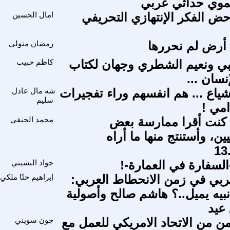
موي حداثي عربي
حض الفكر الإنتهازي التحريفي
امال الحسين
 أرض لم نحررها
رمضان متولي
بي ونعيم الشطري وجهان لكتاب
كاظم حبيب
نسان ...
شياع ... هم انفسهم وراء تفجيرات
شه مال عادل
سليم
امي !
ا كنت أقرا ممارسة بعض
محمد الحنفي
يين، وأستنتج منها ما أراه
لسفارة في العمارة-!
جواد البشيتي
ربي في زمن الانحطاط العربي:
إبراهيم حنّا ملكي
بيه يميل..؟ هاشم صالح وأصولية
 عيد
ن من الاتحاد الامريكي للعمل مع
جون سويني