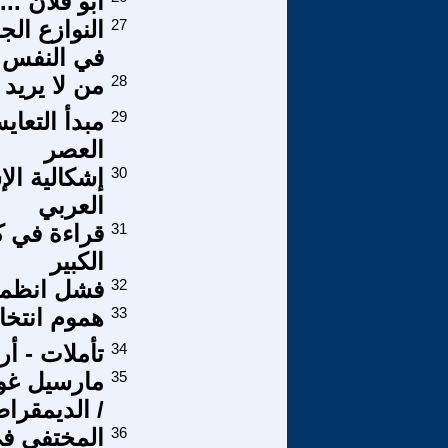
ابو فلان ...
27
النوازع الج
في النفس ا
28
من لا يريد 
29
مبدأ التعا
العصر
30
إشكالية الإ
العربي
31
قراءة في ك
الكبير
32
فشل انظمة 
33
هموم انتخا
34
تأملات - أر
35
مارسيل غوش
/ الديمقراط
36
المختفي في 