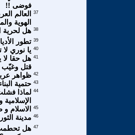
فوضى !!
37
العالم العر
الهوية وال
38
هل لحرية ا
39
تطور الأديا
40
يا نوري لا 
41
هل حقا لا
قتل وغيّب 
42
ظواهر عربية
43
حتمية البنا
44
لماذا فشلت
الإسلامية 
45
الاسلام و ظو
46
مدينة الثور
47
هل تحطمت ث