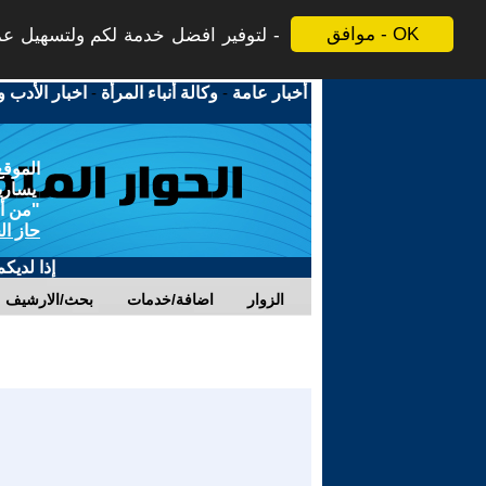
موافق - OK
لتوفير افضل خدمة لكم ولتسهيل عملي
أخبار عامة
-
وكالة أنباء المرأة
-
اخبار الأدب و
الموقع
يسارية
"من أج
حاز ال
إذا لديك
الزوار
اضافة/خدمات
بحث/الارشيف