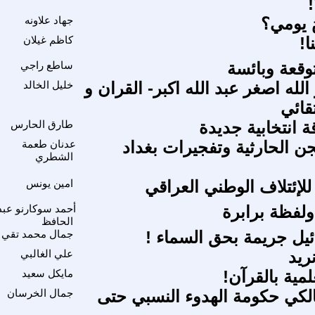
 يومي؟
جهاد علاونه
!
كاظم غيلان
توقعة وبائسة
ساطع راجي
لله اصغر عبد الله اكبر- القران و
خليل الخالد
تقائي
 انتخابية جديدة
طارق الحارس
ن الحارثية وتفجيرات بغداد
عدنان طعمة
الشطري
ي للإئتلاف الوطني العراقي
امين يونس
ولفظة برابرة
أحمد سوكارنو عبد
الحافظ
ائيل جريمة بحق السماء !
جمال محمد تقي
نريد
علي الغالبي
لمية بالقرآن!
مايكل سعيد
لكي حكومة الهدوء النسبي حتى
جمال الخرسان