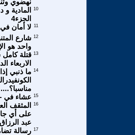
نهضوي وتن
10
المادية و د
الجزء4
11
لا أمان في
12
شارع المتن
واحد هو الإ
13
قتلة كامل 
الاربعاء الد
14
ما ذنبي إذ
الكونفيدرال
مناسبا؟.....13
15
عشاء في -ا
16
المثقف الع
على أي جان
عبد الرزاق
17
رسالة تضام