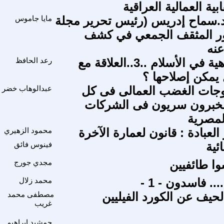
بية العمالية العراقية
د.سماح إدريس (رئيس تحرير مجلة
مايا جاموس
دور المثقف الجمعي في كشف
نه
تأريخ الكراهية في الأسلام ..3..العلاقة مع
رعد الحافظ
 يمكن إصلاحها ؟
وجات الغضب العمالى فى كل
عبدالوهاب خضر
 مخبرون سريون فى الشركات
لمصرية
العبادة : قانون لعمارة الآخرة
محمود الزهيري
ئية
فينوس فائق
وا طائفيين
مجدي جورج
. فاسدون - 1 -
محمد زلال
لحيف عن الكورد الفيليين
مصطفى محمد
غريب
جمشيد ابراهيم