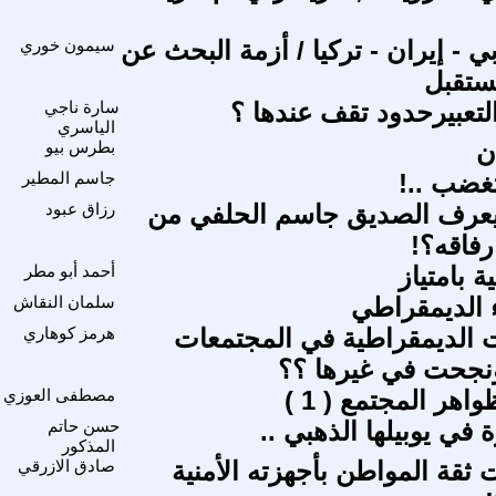
بي - إيران - تركيا / أزمة البحث عن
سيمون خوري
مستقبل
لتعبيرحدود تقف عندها ؟
سارة ناجي
الياسري
ن
بطرس بيو
تغضب ..‍!
جاسم المطير
 يعرف الصديق جاسم الحلفي من
رزاق عبود
رفاقه؟!
 بامتياز
أحمد أبو مطر
ء الديمقراطي
سلمان النقاش
 الديمقراطية في المجتمعات
هرمز كوهاري
ونجحت في غيرها ؟؟
اهر المجتمع ( 1 )
مصطفى العوزي
ة في يوبيلها الذهبي ..
حسن حاتم
المذكور
قة المواطن بأجهزته الأمنية
صادق الازرقي