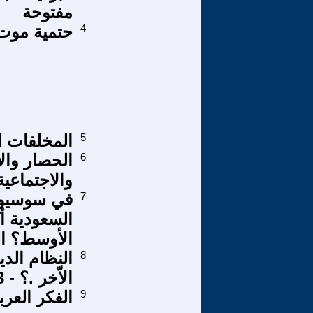
مفتوحة
4
حتمية موت 
5
المخلفات ال
6
الحصار والا
والاجتماعي
7
في سوسيولو
السعودية 
الأوسط؟ ال
8
النظام الدي
الاّخر .؟ - 3
9
الفكر الع