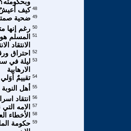
وبحكومته؟!
48
كيف أعيشُ
49
ضحية صمتنا
50
رغم إنها م
51
المسلم هو ا
الانتقاد الان
52
احتراق ورقة
53
ليلة في سج
الارهابية
54
تقييمٌ أوَل
55
أهل النوبة 
56
انتقاد اسر
57
الامه التي 
58
الأخطاء الع
59
حكومة الما