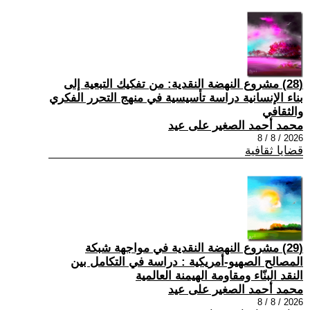
(28) مشروع النهضة النقدية: من تفكيك التبعية إلى
بناء الإنسانية دراسة تأسيسية في منهج التحرر الفكري
والثقافي
محمد أحمد الصغير على عيد
2026 / 8 / 8
قضايا ثقافية
(29) مشروع النهضة النقدية في مواجهة شبكة
المصالح الصهيو-أمريكية : دراسة في التكامل بين
النقد البنّاء ومقاومة الهيمنة العالمية
محمد أحمد الصغير على عيد
2026 / 8 / 8