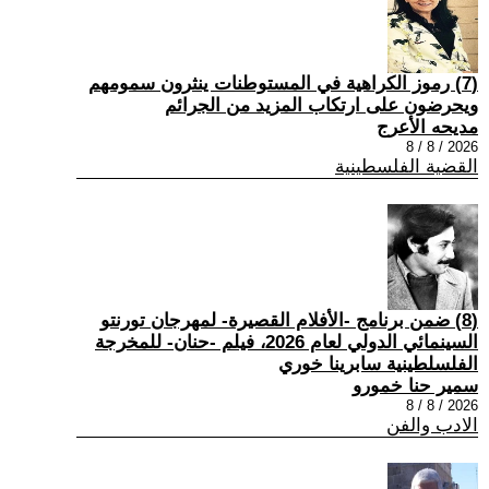
(7) رموز الكراهية في المستوطنات ينثرون سمومهم
ويحرضون على ارتكاب المزيد من الجرائم
مديحه الأعرج
2026 / 8 / 8
القضية الفلسطينية
(8) ضمن برنامج -الأفلام القصيرة- لمهرجان تورنتو
السينمائي الدولي لعام 2026، فيلم -حنان- للمخرجة
الفلسلطينية سابرينا خوري
سمير حنا خمورو
2026 / 8 / 8
الادب والفن