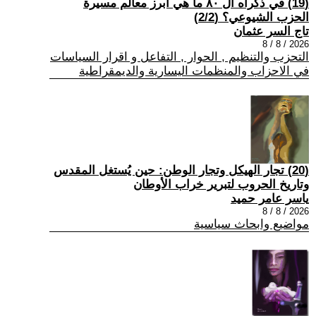
(19) في ذكراه ال ٨٠ ما هي أبرز معالم مسيرة
الحزب الشيوعي؟ (2/2)
تاج السر عثمان
2026 / 8 / 8
التحزب والتنظيم , الحوار , التفاعل و اقرار السياسات
في الاحزاب والمنظمات اليسارية والديمقراطية
(20) تجار الهيكل وتجار الوطن: حين يُستغل المقدس
وتاريخ الحروب لتبرير خراب الأوطان
ياسر عامر حميد
2026 / 8 / 8
مواضيع وابحاث سياسية