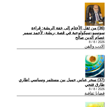
(36) من ثقل الأختام إلى خفة الريشة: قراءة
سوسيو–سيكولوجية في قصة -ريشة- لأحمد سمير
عصام الدين صالح
2026 / 8 / 8
الادب والفن
(37) سحر عباس جميل بين مستثمر وسياسي اطاري
طارق فتحي
2026 / 8 / 8
قضايا ثقافية