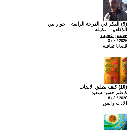
(9) الفكر في الدرجة الرابعة _ حوار بين
الذكاءين...تكملة
حسين عجيب
2026 / 8 / 8
قضايا ثقافية
(10) كيف تطلق الالقاب
كاظم حسن سعيد
2026 / 8 / 8
الادب والفن