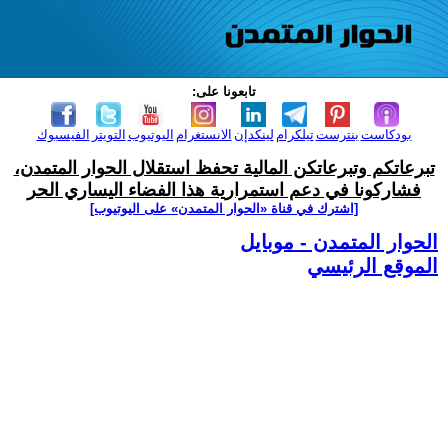
تابعونا على:
بودكاست
بنترست
تيلكرام
لينكدإن
الانستغرام
اليوتيوب
التويتر
الفيسبوك
تبرعاتكم وتبرعاتكن المالية تحفظ استقلال الحوار المتمدن،
فشاركونا في دعم استمرارية هذا الفضاء اليساري الحر
[اشترك في قناة ‫«الحوار المتمدن» على اليوتيوب]
الحوار المتمدن - موبايل
الموقع الرئيسي