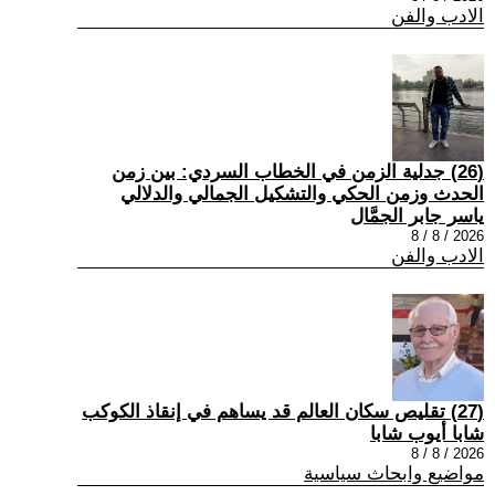
الادب والفن
(26) جدلية الزمن في الخطاب السردي: بين زمن
الحدث وزمن الحكي والتشكيل الجمالي والدلالي
ياسر جابر الجمَّال
2026 / 8 / 8
الادب والفن
(27) تقليص سكان العالم قد يساهم في إنقاذ الكوكب
شابا أيوب شابا
2026 / 8 / 8
مواضيع وابحاث سياسية