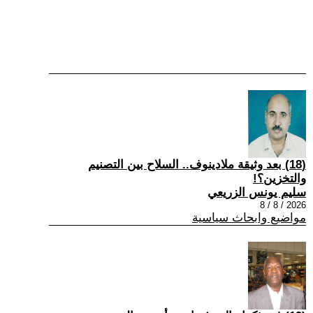
(18) بعد وثيقة ملادينوف.. السلاح بين التصنيم
والتخزين؟!
سليم يونس الزريعي
2026 / 8 / 8
مواضيع وابحاث سياسية