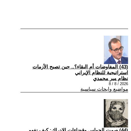
(43) المفاوضات أم البقاء؟.. حين تصبح الأزمات
استراتيجية للنظام الإيراني
نظام مير محمدي
2026 / 8 / 8
مواضيع وابحاث سياسية
(44) صمت الحواس وفضاءات الإدراك: كيف نفهم