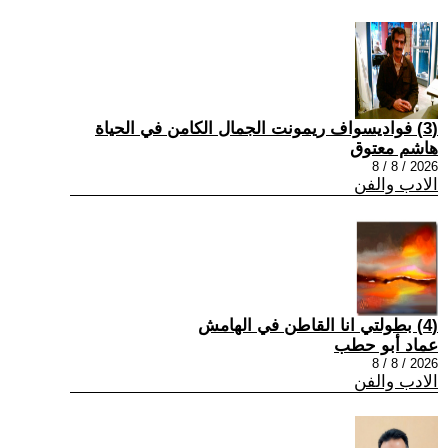
(3) فواديسواف ريمونت الجمال الكامن في الحياة
هاشم معتوق
2026 / 8 / 8
الادب والفن
(4) بطولتي انا القاطن في الهامش
عماد أبو حطب
2026 / 8 / 8
الادب والفن