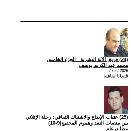
(24) فريق الآلة البشرية - الجزء الخامس
محمد عبد الكريم يوسف
2026 / 8 / 7
قضايا ثقافية
(25) عتبات الإبداع والاشتباك الثقافي: رحلة الإتلاتي
بين منصات النقد وهموم المجتمع(9-10)
عطا درغام