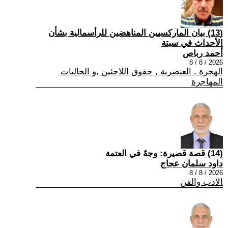
(13) بيان الماركسيين المناهضين للرأسمالية بشأن
الأحداث في سبتة
أحمد رباص
2026 / 8 / 8
الهجرة , العنصرية , حقوق اللاجئين ,و الجاليات
المهاجرة
(14) قصة قصيرة: وجهٌ في العتمة
داود سلمان عجاج
2026 / 8 / 8
الادب والفن