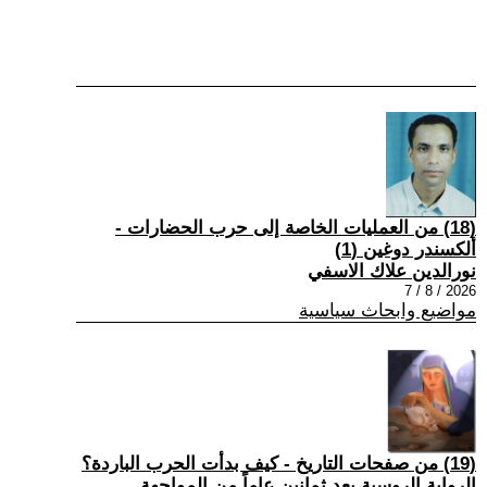
(18) من العمليات الخاصة إلى حرب الحضارات -
ألكسندر دوغين (1)
نورالدين علاك الاسفي
2026 / 8 / 7
مواضيع وابحاث سياسية
(19) من صفحات التاريخ - كيف بدأت الحرب الباردة؟
الرواية الروسية بعد ثمانين عاماً من المواجهة