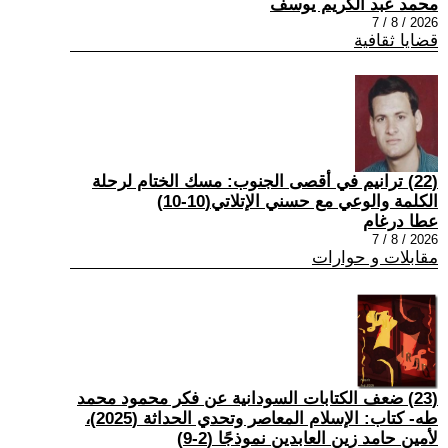
محمد عبد الكريم يوسف
2026 / 8 / 7
قضايا ثقافية
(22) ترانيم في أقصى الجنوب: مسك الختام لرحلة
الكلمة والوعي مع حسني الإتلاتي(10-10)
عطا درغام
2026 / 8 / 7
مقابلات و حوارات
(23) ضعف الكتابات السودانية عن فكر محمود محمد
طه- كتاب: الإسلام المعاصر وتحدي الحداثة (2025)،
لأمين حامد زين العابدين نموذجًا (2-9)