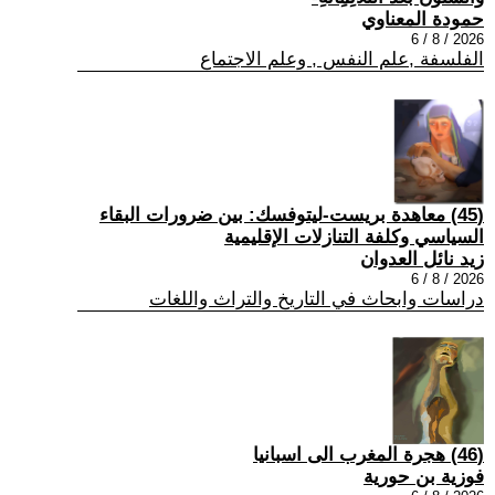
حمودة المعناوي
2026 / 8 / 6
الفلسفة ,علم النفس , وعلم الاجتماع
(45) معاهدة بريست-ليتوفسك: بين ضرورات البقاء
السياسي وكلفة التنازلات الإقليمية
زيد نائل العدوان
2026 / 8 / 6
دراسات وابحاث في التاريخ والتراث واللغات
(46) هجرة المغرب الى اسبانيا
فوزية بن حورية