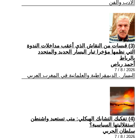
الادب والفن
(3) قبسات من النقاش الذي أعقب مداخلات الندوة
التي نظمها مؤخرا تيار اليسار الجديد والمتجدد
بالرباط
أحمد رباص
2026 / 8 / 7
اليسار , الديمقراطية والعلمانية في المغرب العربي
(4) تفكيك التشابك الهيكلي: متى تستعيد واشنطن
استقلاليتها السياسية؟
سلطان الحربي
2026 / 8 / 7