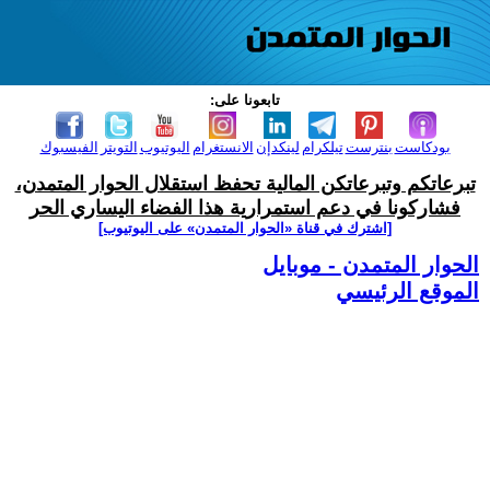
تابعونا على:
بودكاست
بنترست
تيلكرام
لينكدإن
الانستغرام
اليوتيوب
التويتر
الفيسبوك
تبرعاتكم وتبرعاتكن المالية تحفظ استقلال الحوار المتمدن،
فشاركونا في دعم استمرارية هذا الفضاء اليساري الحر
[اشترك في قناة ‫«الحوار المتمدن» على اليوتيوب]
الحوار المتمدن - موبايل
الموقع الرئيسي