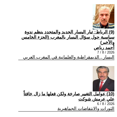
(9) الرباط: تيار اليسار الجديد والمتجدد ينظم ندوة
سياسية حول سؤال اليسار بالمغرب (الجزء الخامس
والأخير)
أحمد رباص
2026 / 8 / 7
اليسار , الديمقراطية والعلمانية في المغرب العربي
(10) عوامل التغيير صارخة ولكن فعلها ما زال خافتاً
علي عرمش شوكت
2026 / 8 / 6
الثورات والانتفاضات الجماهيرية