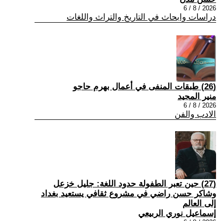
2026 / 8 / 6
دراسات وابحاث في التاريخ والتراث واللغات
(26) طبقات المنفى في أعمال بهرم حاجو
منير المجيد
2026 / 8 / 6
الادب والفن
(27) حين تعبر الطفولة حدود اللغة: جليل خزعل
وشاكر حسن راضي في مشروع ثقافي يستعيد بغداد
إلى العالم
إسماعيل نوري الربيعي