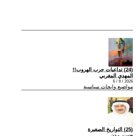
(24) تداعيات حرب الهروب!!
المهدي المغربي
2026 / 8 / 6
مواضيع وابحاث سياسية
(25) التواريخ الصغيرة
حسن مدن