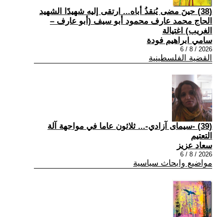
(38) حينَ مضى يُنقذُ أباه... ارتقى إليه شهيدًا الشهيد
الحاج محمد عارف محمود أبو سيف (أبو عارف –
الغريب) اغتيالة
سامي ابراهيم فودة
2026 / 8 / 6
القضية الفلسطينية
(39) -سيمای آزادي-... ثلاثون عاما في مواجهة آلة
التعتيم
سعاد عزيز
2026 / 8 / 6
مواضيع وابحاث سياسية