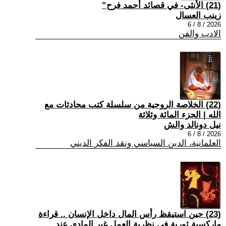
(21) الأنثى- في قصائد أحمد فرح”
زينب العسال
2026 / 8 / 6
الادب والفن
(22) الخلاصة الروحية من سلسلة كتب محادثات مع
الله | الجزء المائة وثلاثة
نيل دونالد والش
2026 / 8 / 6
العلمانية، الدين السياسي ونقد الفكر الديني
(23) حين استيقظ رأس المال داخل الإنسان .. قراءة
ماركسية ثورية في نظرية العمل غير المادي عند