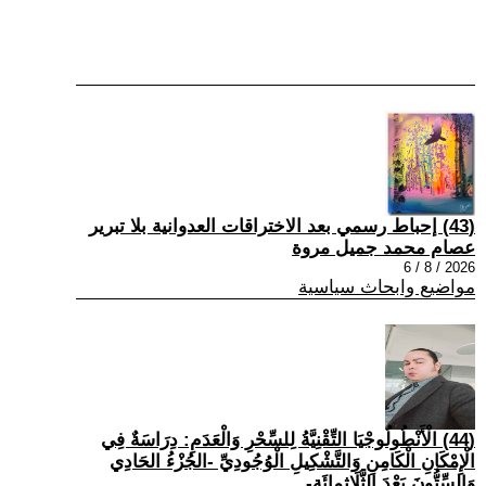
(43) إحباط رسمي بعد الاختراقات العدوانية بلا تبرير
عصام محمد جميل مروة
2026 / 8 / 6
مواضيع وابحاث سياسية
(44) الْأَنْطُولُوجْيَا التِّقْنِيَّةُ لِلسِّحْرِ وَالْعَدَمِ: دِرَاسَةٌ فِي
الْإِمْكَانِ الْكَامِنِ وَالتَّشْكِيلِ الْوُجُودِيِّ -الجُزْءُ الحَادِي
وَالسِّتُّونَ بَعْدَ الثَّلَاثِمِائَةِ-