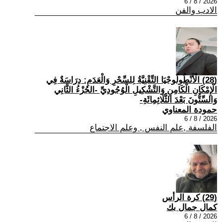
2026 / 8 / 6
الادب والفن
(28) الْأَنْطُولُوجْيَا التِّقْنِيَّةُ لِلسِّحْرِ وَالْعَدَمِ: دِرَاسَةٌ فِي
الْإِمْكَانِ الْكَامِنِ وَالتَّشْكِيلِ الْوُجُودِيِّ -الجُزْءُ الثَّانِي
وَالسِّتُّونَ بَعْدَ الثَّلَاثِمِائَةِ-
حمودة المعناوي
2026 / 8 / 6
الفلسفة ,علم النفس , وعلم الاجتماع
(29) كرة الرأس
كمال جمال بك
2026 / 8 / 6