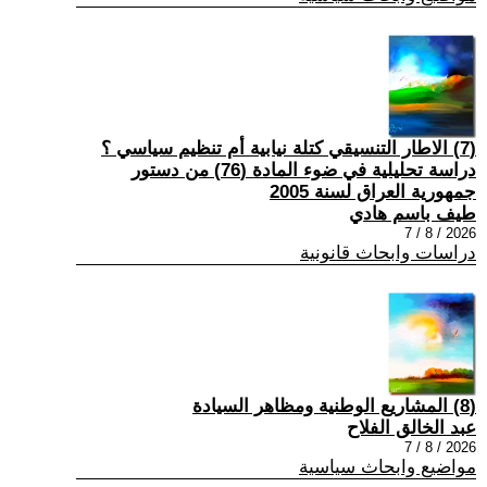
(7) الاطار التنسيقي كتلة نيابية أم تنظيم سياسي ؟
دراسة تحليلية في ضوء المادة (76) من دستور
جمهورية العراق لسنة 2005
طيف باسم هادي
2026 / 8 / 7
دراسات وابحاث قانونية
(8) المشاريع الوطنية ومظاهر السيادة
عبد الخالق الفلاح
2026 / 8 / 7
مواضيع وابحاث سياسية