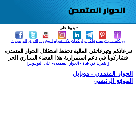
تابعونا على:
بودكاست
بنترست
تيلكرام
لينكدإن
الانستغرام
اليوتيوب
التويتر
الفيسبوك
تبرعاتكم وتبرعاتكن المالية تحفظ استقلال الحوار المتمدن،
فشاركونا في دعم استمرارية هذا الفضاء اليساري الحر
[اشترك في قناة ‫«الحوار المتمدن» على اليوتيوب]
الحوار المتمدن - موبايل
الموقع الرئيسي