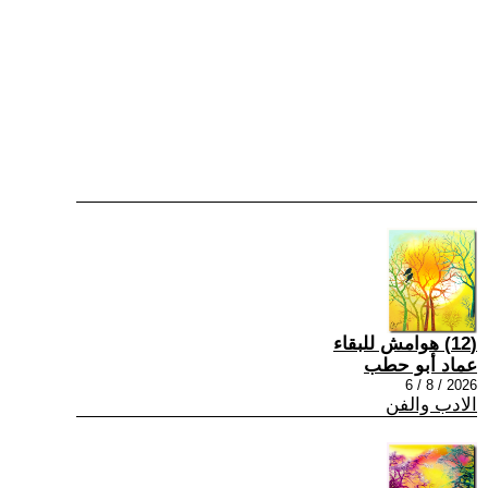
(12) هوامش للبقاء
عماد أبو حطب
2026 / 8 / 6
الادب والفن