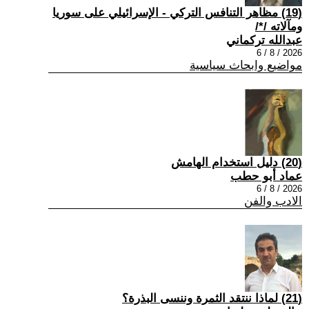
(19) مظاهر التنافس التركي - الإسرائيلي على سوريا
ومآلاته /*/
عبدالله تركماني
2026 / 8 / 6
مواضيع وابحاث سياسية
(20) دليل استخدام الهامش
عماد أبو حطب
2026 / 8 / 6
الادب والفن
(21) لماذا ننتقد الثمرة وننسى البذرة؟