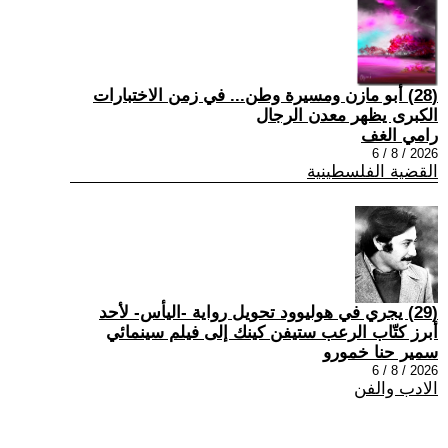
(28) أبو مازن ومسيرة وطن... في زمن الاختبارات
الكبرى يظهر معدن الرجال
رامي الغف
2026 / 8 / 6
القضية الفلسطينية
(29) يجري في هوليوود تحويل رواية -اليأس- لأحد
أبرز كتّاب الرعب ستيفن كينك إلى فيلم سينمائي
سمير حنا خمورو
2026 / 8 / 6
الادب والفن