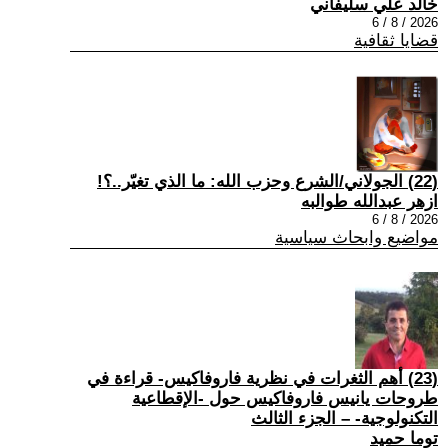
خالد علي سليفاني
2026 / 8 / 6
قضايا ثقافية
(22) الجولاني/الشرع وحزب الله: ما الذي تغيّر..؟!
ازهر عبدالله طوالبه
2026 / 8 / 6
مواضيع وابحاث سياسية
(23) أهم الثغرات في نظرية فاروفاكيس- قراءة في
طروحات يانيس فاروفاكيس حول -الإقطاعية
التكنولوجية- – الجزء الثالث
توما حميد