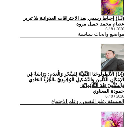
(13) إحباط رسمي بعد الاختراقات العدوانية بلا تبرير
عصام محمد جميل مروة
2026 / 8 / 6
مواضيع وابحاث سياسية
(14) الْأَنْطُولُوجْيَا التِّقْنِيَّةُ لِلسِّحْرِ وَالْعَدَمِ: دِرَاسَةٌ فِي
الْإِمْكَانِ الْكَامِنِ وَالتَّشْكِيلِ الْوُجُودِيِّ -الجُزْءُ الحَادِي
وَالسِّتُّونَ بَعْدَ الثَّلَاثِمِائَةِ-
حمودة المعناوي
2026 / 8 / 6
الفلسفة ,علم النفس , وعلم الاجتماع