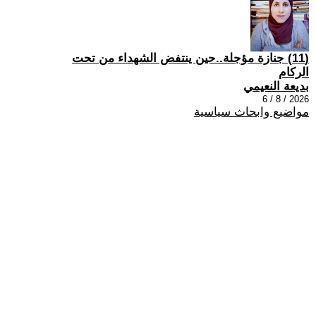
(11) جنازة مؤجلة..حين ينتفض الشهداء من تحت
الركام
بديعة النعيمي
2026 / 8 / 6
مواضيع وابحاث سياسية