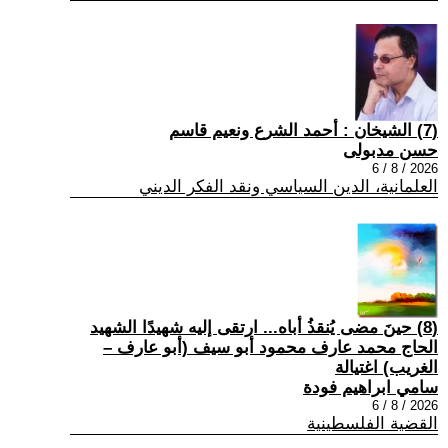
(7) الشيخان : أحمد الشرع ونعيم قاسم
حسن مدبولى
2026 / 8 / 6
العلمانية، الدين السياسي ونقد الفكر الديني
(8) حينَ مضى يُنقذُ أباه... ارتقى إليه شهيدًا الشهيد
الحاج محمد عارف محمود أبو سيف (أبو عارف –
الغريب) اغتيالة
سامي ابراهيم فودة
2026 / 8 / 6
القضية الفلسطينية