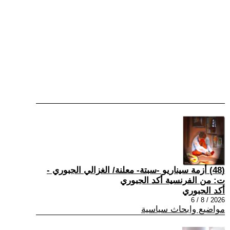
(48) أزمة سيناريو -سبتة- معلنة/ الغزالي الجبوري -
ت: من الفرنسية أكد الجبوري
أكد الجبوري
2026 / 8 / 6
مواضيع وابحاث سياسية