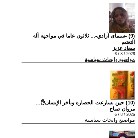
(9) -سيمای آزادي-... ثلاثون عاما في مواجهة آلة
التعتيم
سعاد عزيز
2026 / 8 / 6
مواضيع وابحاث سياسية
(10) حين تسارعت الحضارة وتأخر الإنسان✋…
مروان صباح
2026 / 8 / 6
مواضيع وابحاث سياسية