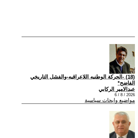
(18) -الحركة الوطنيه اللاعراقيه-والفشل التاريخي
الفاضح*
عبدالامير الركابي
2026 / 8 / 6
مواضيع وابحاث سياسية