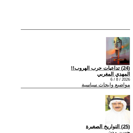
(24) تداعيات حرب الهروب!!
المهدي المغربي
2026 / 8 / 6
مواضيع وابحاث سياسية
(25) التواريخ الصغيرة
حسن مدن