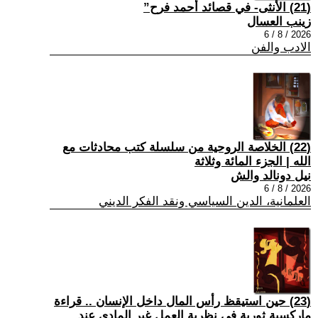
(21) الأنثى- في قصائد أحمد فرح”
زينب العسال
2026 / 8 / 6
الادب والفن
(22) الخلاصة الروحية من سلسلة كتب محادثات مع
الله | الجزء المائة وثلاثة
نيل دونالد والش
2026 / 8 / 6
العلمانية، الدين السياسي ونقد الفكر الديني
(23) حين استيقظ رأس المال داخل الإنسان .. قراءة
ماركسية ثورية في نظرية العمل غير المادي عند