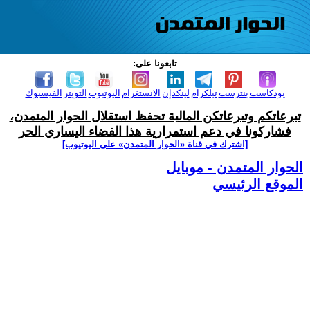
تابعونا على:
بودكاست
بنترست
تيلكرام
لينكدإن
الانستغرام
اليوتيوب
التويتر
الفيسبوك
تبرعاتكم وتبرعاتكن المالية تحفظ استقلال الحوار المتمدن،
فشاركونا في دعم استمرارية هذا الفضاء اليساري الحر
[اشترك في قناة ‫«الحوار المتمدن» على اليوتيوب]
الحوار المتمدن - موبايل
الموقع الرئيسي