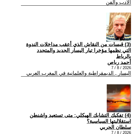
الادب والفن
(3) قبسات من النقاش الذي أعقب مداخلات الندوة
التي نظمها مؤخرا تيار اليسار الجديد والمتجدد
بالرباط
أحمد رباص
2026 / 8 / 7
اليسار , الديمقراطية والعلمانية في المغرب العربي
(4) تفكيك التشابك الهيكلي: متى تستعيد واشنطن
استقلاليتها السياسية؟
سلطان الحربي
2026 / 8 / 7