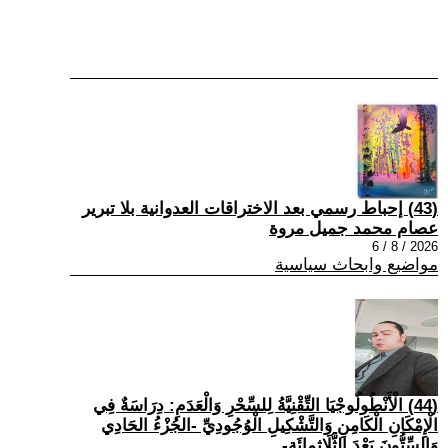
(43) إحباط رسمي بعد الاختراقات العدوانية بلا تبرير
عصام محمد جميل مروة
2026 / 8 / 6
مواضيع وابحاث سياسية
(44) الْأَنْطُولُوجْيَا التِّقْنِيَّةُ لِلسِّحْرِ وَالْعَدَمِ: دِرَاسَةٌ فِي
الْإِمْكَانِ الْكَامِنِ وَالتَّشْكِيلِ الْوُجُودِيِّ -الجُزْءُ الحَادِي
وَالسِّتُّونَ بَعْدَ الثَّلَاثِمِائَةِ-