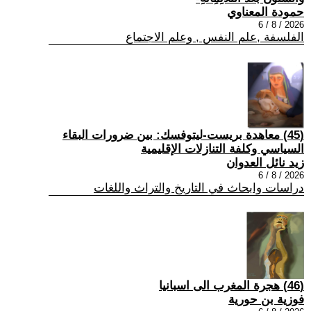
حمودة المعناوي
2026 / 8 / 6
الفلسفة ,علم النفس , وعلم الاجتماع
(45) معاهدة بريست-ليتوفسك: بين ضرورات البقاء
السياسي وكلفة التنازلات الإقليمية
زيد نائل العدوان
2026 / 8 / 6
دراسات وابحاث في التاريخ والتراث واللغات
(46) هجرة المغرب الى اسبانيا
فوزية بن حورية