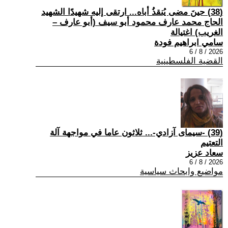
(38) حينَ مضى يُنقذُ أباه... ارتقى إليه شهيدًا الشهيد
الحاج محمد عارف محمود أبو سيف (أبو عارف –
الغريب) اغتيالة
سامي ابراهيم فودة
2026 / 8 / 6
القضية الفلسطينية
(39) -سيمای آزادي-... ثلاثون عاما في مواجهة آلة
التعتيم
سعاد عزيز
2026 / 8 / 6
مواضيع وابحاث سياسية