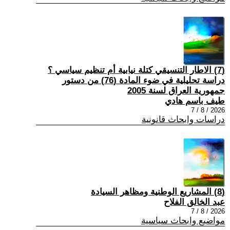
(7) الاطار التنسيقي كتلة نيابية أم تنظيم سياسي ؟
دراسة تحليلية في ضوء المادة (76) من دستور
جمهورية العراق لسنة 2005
طيف باسم هادي
2026 / 8 / 7
دراسات وابحاث قانونية
(8) المشاريع الوطنية ومظاهر السيادة
عبد الخالق الفلاح
2026 / 8 / 7
مواضيع وابحاث سياسية