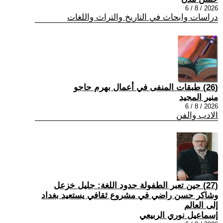
2026 / 8 / 6
دراسات وابحاث في التاريخ والتراث واللغات
(26) طبقات المنفى في أعمال بهرم حاجو
منير المجيد
2026 / 8 / 6
الادب والفن
(27) حين تعبر الطفولة حدود اللغة: جليل خزعل
وشاكر حسن راضي في مشروع ثقافي يستعيد بغداد
إلى العالم
إسماعيل نوري الربيعي