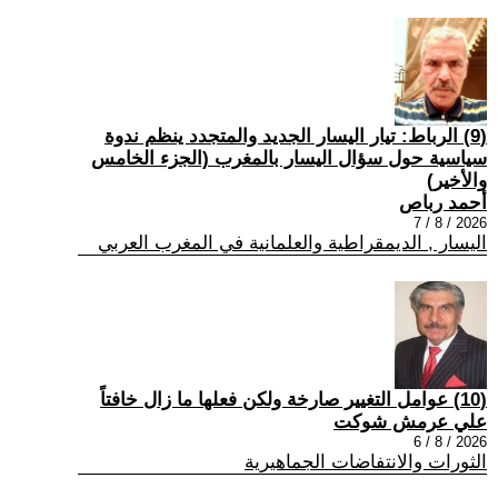
(9) الرباط: تيار اليسار الجديد والمتجدد ينظم ندوة
سياسية حول سؤال اليسار بالمغرب (الجزء الخامس
والأخير)
أحمد رباص
2026 / 8 / 7
اليسار , الديمقراطية والعلمانية في المغرب العربي
(10) عوامل التغيير صارخة ولكن فعلها ما زال خافتاً
علي عرمش شوكت
2026 / 8 / 6
الثورات والانتفاضات الجماهيرية