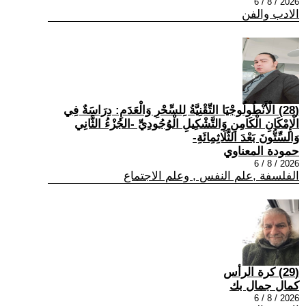
2026 / 8 / 6
الادب والفن
(28) الْأَنْطُولُوجْيَا التِّقْنِيَّةُ لِلسِّحْرِ وَالْعَدَمِ: دِرَاسَةٌ فِي
الْإِمْكَانِ الْكَامِنِ وَالتَّشْكِيلِ الْوُجُودِيِّ -الجُزْءُ الثَّانِي
وَالسِّتُّونَ بَعْدَ الثَّلَاثِمِائَةِ-
حمودة المعناوي
2026 / 8 / 6
الفلسفة ,علم النفس , وعلم الاجتماع
(29) كرة الرأس
كمال جمال بك
2026 / 8 / 6