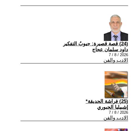
(24) قصة قصيرة: جيوبُ التفكير
داود سلمان عجاج
2026 / 8 / 7
الادب والفن
(25) فراشة الحديقة*
إشبيليا الجبوري
2026 / 8 / 7
الادب والفن