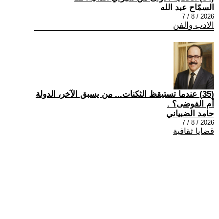
السمّاح عبد الله
2026 / 8 / 7
الادب والفن
(35) عندما تستيقظ الثكنات... من يسبق الآخر، الدولة
أم الفوضى؟ .
حامد الضبياني
2026 / 8 / 7
قضايا ثقافية