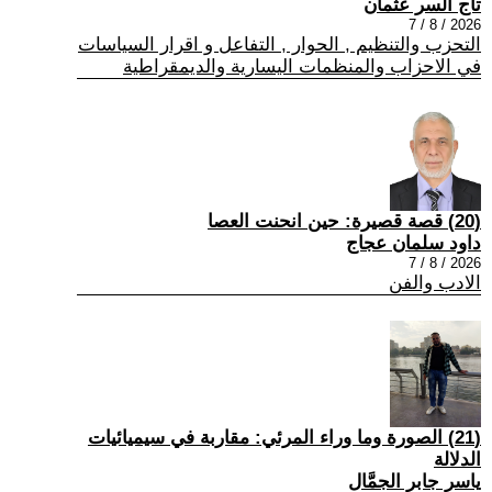
تاج السر عثمان
2026 / 8 / 7
التحزب والتنظيم , الحوار , التفاعل و اقرار السياسات
في الاحزاب والمنظمات اليسارية والديمقراطية
(20) قصة قصيرة: حين انحنت العصا
داود سلمان عجاج
2026 / 8 / 7
الادب والفن
(21) الصورة وما وراء المرئي: مقاربة في سيميائيات
الدلالة
ياسر جابر الجمَّال