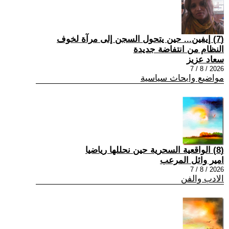
(7) إيفين... حين يتحول السجن إلى مرآة لخوف
النظام من انتفاضة جديدة
سعاد عزيز
2026 / 8 / 7
مواضيع وابحاث سياسية
(8) الواقعية السحرية حين نحللها رياضيا
امير وائل المرعب
2026 / 8 / 7
الادب والفن