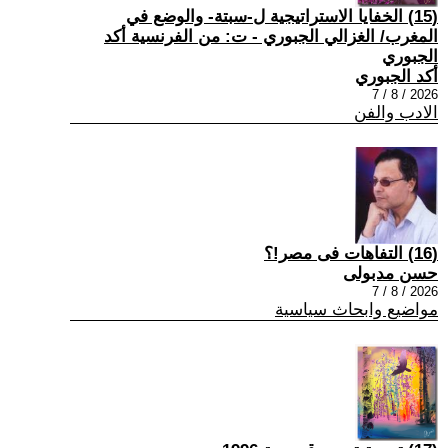
(15) الخفايا الاستراتيجية ل-سبتة- والوضع في
المغرب/ الغزالي الجبوري - ت: من الفرنسية أكد
الجبوري
أكد الجبوري
2026 / 8 / 7
الادب والفن
(16) التفاهات فى مصر!؟
حسن مدبولى
2026 / 8 / 7
مواضيع وابحاث سياسية