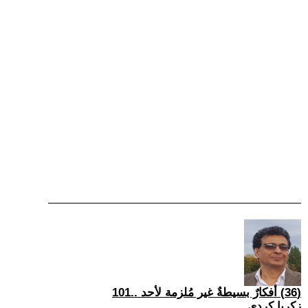
(36) أفكارٌ بسيطةٌ غير مُلزمة لأحد ..101
زكريا كردي