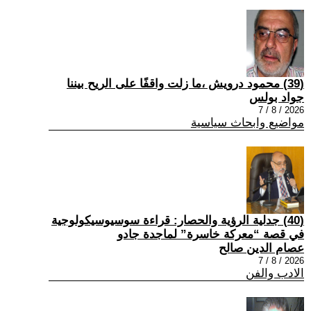
(39) محمود درويش ،ما زلت واقفًا على الريح بيننا
جواد بولس
2026 / 8 / 7
مواضيع وابحاث سياسية
(40) جدلية الرؤية والحصار: قراءة سوسيوسيكولوجية
في قصة “معركة خاسرة” لماجدة جادو
عصام الدين صالح
2026 / 8 / 7
الادب والفن