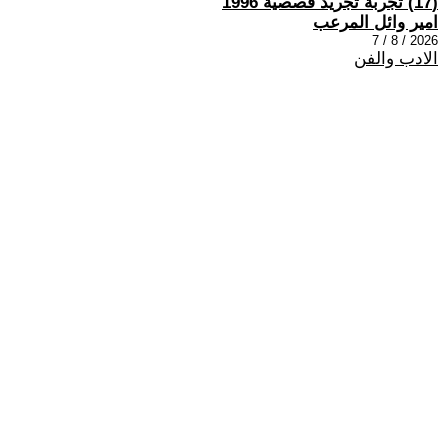
(17) تجربة تجريد قصصية 1996
امير وائل المرعب
2026 / 8 / 7
الادب والفن