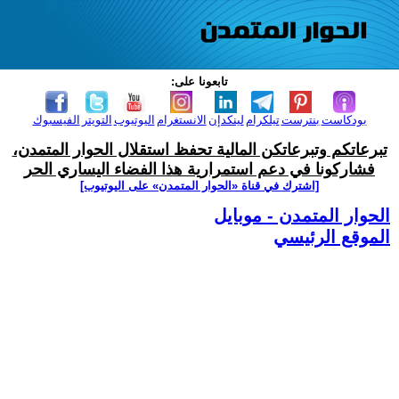
تابعونا على:
بودكاست
بنترست
تيلكرام
لينكدإن
الانستغرام
اليوتيوب
التويتر
الفيسبوك
تبرعاتكم وتبرعاتكن المالية تحفظ استقلال الحوار المتمدن،
فشاركونا في دعم استمرارية هذا الفضاء اليساري الحر
[اشترك في قناة ‫«الحوار المتمدن» على اليوتيوب]
الحوار المتمدن - موبايل
الموقع الرئيسي