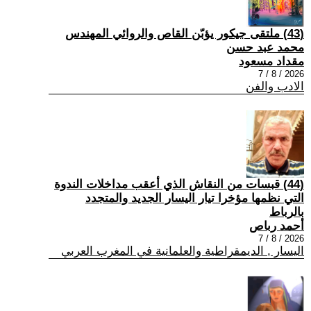
(43) ملتقى جيكور يؤبّن القاص والروائي المهندس
محمد عبد حسن
مقداد مسعود
2026 / 8 / 7
الادب والفن
(44) قبسات من النقاش الذي أعقب مداخلات الندوة
التي نظمها مؤخرا تيار اليسار الجديد والمتجدد
بالرباط
أحمد رباص
2026 / 8 / 7
اليسار , الديمقراطية والعلمانية في المغرب العربي