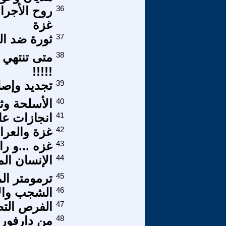
36
روح الأجرا
غزة
37
ثورة ضد الت
38
متى تنتهي 
!!!!!
39
تجديد وإصل
40
الأسلحة وثق
41
انجازات عام
42
غزة والعرا
43
غزه ...و ر
44
الإنسان ا
45
ترمومتر ال
46
الشجب وال
47
الفرص التص
48
من دارفور 