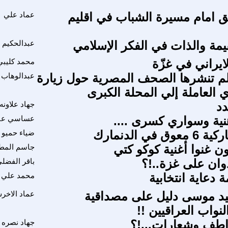
ئق امام مسيرة الشباب في اقليم
عماد علي
قيمة والذات في الفكر الإسلامي
عبدالحكيم ا
لايراني في غزّة
محمد كليبي
م تنشرها الصحف المصرية حول زيارة
عبدالوهاب
 العاملة إلي المحلة الكبرى
دد
جهاد علاونه
ية وسواري كسرى ....
عساسي عبد
في الدنمارك
ضياء حميو
ون غنوا أغنية كوكو كتي
جاسم المط
دوان على غزة..!؟
باقر الفضل
دعاية انتخابية
محمد علي م
يد موسى دليل على مصداقية
عماد الاخر
نواب العراقيين !!
اطف وشعارات...!؟
جهاد نصره