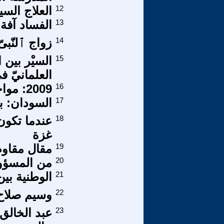
12
العلاج الس
13
الفساد آفة 
14
زواج ٱلنّبى
15
السيْر بين ا
العلمانيّ ‏ف
16
2009: مواجهة التحديات الصعبة
17
السودان: بدا
18
عندما تكون
غزة
19
مقال مقاو
20
من المسؤو
21
الوطنية بي
22
وسيم صلاح 
23
عبد الخالق