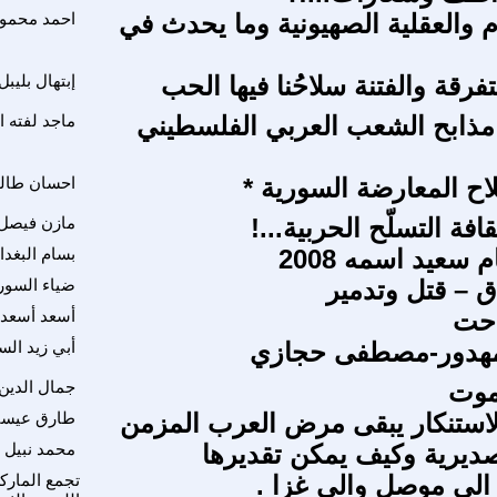
م والعقلية الصهيونية وما يحدث في
احمد محمود
فرقة والفتنة سلاحُنا فيها الحب
إبتهال بليبل
مذابح الشعب العربي الفلسطيني
ماجد لفته ا
اح المعارضة السورية *
احسان طال
افة التسلّح الحربية...!
مازن فيصل 
 سعيد اسمه 2008
بسام البغدا
ق – قتل وتدمير
ضياء السور
احت
أسعد أسعد
لمهدور-مصطفى حجازي
أبي زيد ال
موت
جمال الدين 
استنكار يبقى مرض العرب المزمن
طارق عيس
ديرية وكيف يمكن تقديرها
محمد نبيل 
الى موصل والى غزا .
تجمع المارك