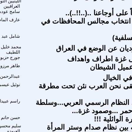
اللينيين الثو
العراقيين
ً على أوجاعنا ..(..!!..)..
سامح عوده
 انتخاب مجالس المحافظات في
عارف الما
لسلفية)
شامل عبد ا
رديان عن الوضع في العراق
محمد خليل 
اللطيف
 غزة اطراف واهداف
جورج حزبو
عميل الشيطان
طاهر مرزو
في الخيال
عبدالرحمن 
بقى نحن العرب نئن تحت مطرقة
نوئيل عيس
النظام الرسمي العربي...وسلطة
راسم عبيدا
حمر ...وصمود غزة...
 الوائلية !!!
حسن حاتم ا
 بين نظام صدام وستر المرأة
سليم محسن
العبوده