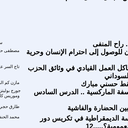
 راح المنفى
س
ان للوصول إلى احترام الإنسان وحرية
مصطفى ح
كل العمل القيادي في وثائق الحزب
تاج السر ع
لسوداني
ط حسني مبارك
مازن كم الم
فة الماركسية .. الدرس السادس
جورج بوليت
وموريس كا
 بين الحضارة والفاشية
طارق حجي
سة الديمقراطية في تكريس دور
محمد الحن
ومية؟.....12