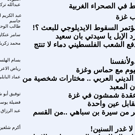
 في الصحراء الغربية
عبدالله ترك
 غزة
عبد الكريم ا
جاسم
ؤتمر السقوط الايديلوجي للبعث ؟!
طالب الوحي
د الإبل يا سيدتي بان سعيد
سامر عنكا
فع الشعب الفلسطيني دماء لا تنتج
محمد زكريا
لأنفسنا
بسام الهلس
يوم مع حماس وغزة
رياض الاعر
 الديني العربي .. مختارات شخصية من
عماد البابل
ن المعبد
عقدة شمشون في غزة
توفيق أبو 
فضيلة يوس
ير من سيرة بن سباهي ..من القسم
عبد الرزاق
. لا غدر السنين!
أكرم شلغين