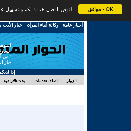
موافق - OK
لتوفير افضل خدمة لكم ولتسهيل عملي
أخبار عامة
-
وكالة أنباء المرأة
-
اخبار الأدب و
الموقع
يسارية
"من أج
حاز ال
إذا لديك
الزوار
اضافة/خدمات
بحث/الارشيف