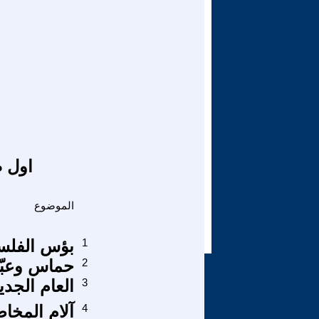
اول ص
الموضوع
1
بؤس الفلسفة 
2
حماس وعبّ
3
العام الجدي
4
آلام المخا