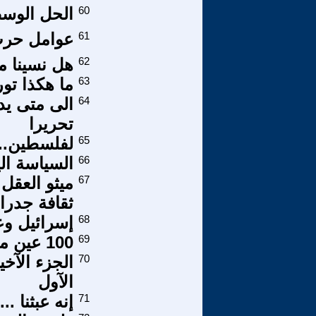
60
الحل الوسط
61
عوامل حرب
62
هل نسينا م
63
ما هكذا تور
64
الى متى يد
تحريرا
65
لفلسطين..و
66
السياسة ال
67
ميثو العقل
ثقافة جدرا
68
إسرائيل و
69
100 عين مقابل عين واحدة
70
الجزء الآخ
الآول
71
إنه عبثنا ..