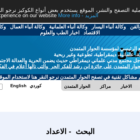
ة التصفح والنشر، الموقع يستخدم بعض أنواع الكوكيز نرجو النق
More info - المزيد
experience on our website
الفن
-
وكالة أنباء اليسار
-
وكالة أنباء العلمانية
-
وكالة أنباء العمال
-
وكا
الاقتصاد
-
اخبار الطب والعلوم
 الرئيسي لمؤسسة الحوار المتمدن
، علمانية، ديمقراطية، تطوعية وغير ربحية
ل مجتمع مدني علماني ديمقراطي حديث يضمن الحرية والعدالة الاجتم
حوار المتمدن على جائزة ابن رشد للفكر الحر والتى نالها أعلام في الفك
م مشاكل تقنية في تصفح الحوار المتمدن نرجو النقر هنا لاستخدام الموقع
كوردي
English
الاخبار
مراكز
الحوار المتمدن
البحث - الاعداد