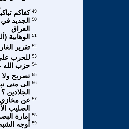
49
كفاكم تباكيا
50
الجديد في
العراق
51
الوهابية (أ
52
تقرير الغا
53
للحرب على
54
حزب الله 
55
تصريح ولا 
56
الى متى ن
الجلادين ؟
57
عن مخازي 
الصليب الأ
58
امارة البصرة
59
أوجه الشبه