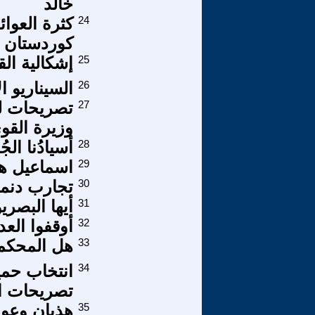
خالد
24
كثرة العوا
كوردستان
25
إشكالية ال
26
السيناريو ا
27
تصريحات ل
وزيرة القوي
28
أسيادُنا الجُ
29
اسماعيل هن
30
تجارب دنماركية 6 معوق 
31
أيها البصري
32
أوقفوا الع
33
هل المحكمة 
34
انتخاب حم
تصريحات ال
35
هذيان وعو