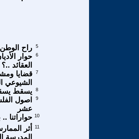
5
راح الوطن.
6
حوار الأدي
العقائد ..؟
7
قضايا ومشا
الشيوعي ا
8
يسقط يسق
9
اصول الفلس
عشر
10
حواراتنا ..
11
أثر الممار
المدرسة العم