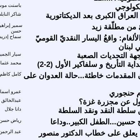
يكولوجي
باسنت مو
العراق الكبرى بعد الديكتاتورية
شاكر الناب
ّ من مطلّقة زيد
سمير إبراهي
حسن
لألغام: واقعُ اليسار النقديّ القوميّ
سماح إدري
ي لبنان
سيار الجمي
ية التأريخ و سلفاكير الأول (2-2)
محمد عثمان
 المقدمات خاطئة...حالة العدوان على
كامل كاظم
م حنجوري
عمرو اسما
ل عن مجزرة غزة؟
عبدالخالق
ن سلطة النقد ونقد السلطة
دانا جلال
حسين...الطفل الكبير..وداعا
رياض حسن 
 يعلق على خطاب الدكتور منصور
عبد الرحم