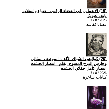
(19) الانغماس في الفضاء الرقمي.. ضياع واستلاب
نايف عبوش
2026 / 8 / 7
قضايا ثقافية
(20) كواليس الشباك الألف: الموظف المثالي
وحارس الدرج المفتوح .بقلم _انتصار الخشت
انتصار كامل جفلان الخشت
2026 / 8 / 7
كتابات ساخرة