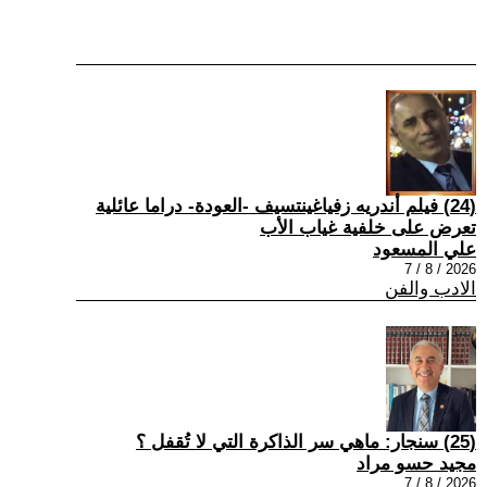
(24) فيلم أندريه زفياغينتسيف -العودة- دراما عائلية
تعرض على خلفية غياب الأب
علي المسعود
2026 / 8 / 7
الادب والفن
(25) سنجار: ماهي سر الذاكرة التي لا تُقفل ؟
مجيد حسو مراد
2026 / 8 / 7