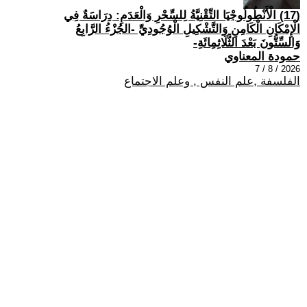
(17) الْأَنْطُولُوجْيَا التِّقْنِيَّةُ لِلسِّحْرِ وَالْعَدَمِ: دِرَاسَةٌ فِي
الْإِمْكَانِ الْكَامِنِ وَالتَّشْكِيلِ الْوُجُودِيِّ -الجُزْءُ الرَّابِعُ
وَالسِّتُّونَ بَعْدَ الثَّلَاثِمِائَةِ-
حمودة المعناوي
2026 / 8 / 7
الفلسفة ,علم النفس , وعلم الاجتماع