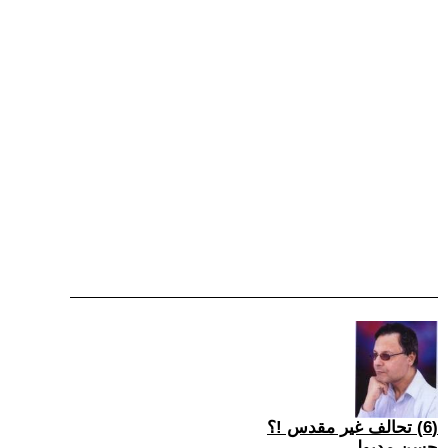
(6) تحالف غير مقدس !؟
حسن مدبولى