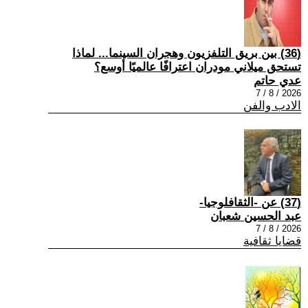
(36) بين بريق التلفزيون وهجران السينما... لماذا
تستحق ميلاني مودران اعترافًا عالميًا أوسع؟
عدي حاتم
2026 / 8 / 7
الادب والفن
(37) عن -الثقافلوجيا-
عبد الحسين شعبان
2026 / 8 / 7
قضايا ثقافية