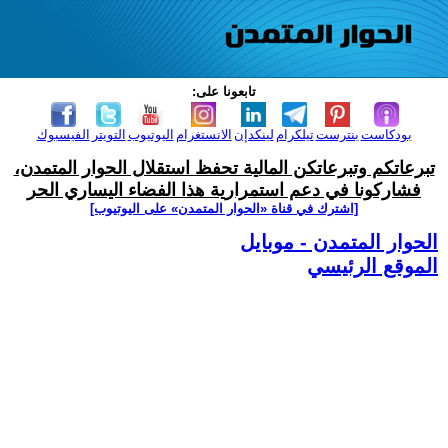
تابعونا على:
بودكاست
بنترست
تيلكرام
لينكدإن
الانستغرام
اليوتيوب
التويتر
الفيسبوك
تبرعاتكم وتبرعاتكن المالية تحفظ استقلال الحوار المتمدن،
فشاركونا في دعم استمرارية هذا الفضاء اليساري الحر
[اشترك في قناة ‫«الحوار المتمدن» على اليوتيوب]
الحوار المتمدن - موبايل
الموقع الرئيسي