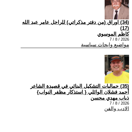
(34) اوراق (من دفتر مذكراتي) للراحل عامر عبد الله
(17)
كاظم الموسوي
2026 / 8 / 7
مواضيع وابحاث سياسية
(35) جماليات التشكيل البنائي في قصيدة الشاعر
أحمد فشلان الوائلي { استذكار مظفر النواب}
ذياب مهدي محسن
2026 / 8 / 7
الادب والفن