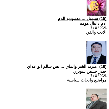
(15) سيميل ... معمودية الدم
آدم دانيال هومه
2026 / 8 / 7
الادب والفن
(16) -منريد الخبز والماي ... بس سالم ابو عداي-
حيدر حسين سويري
2026 / 8 / 7
مواضيع وابحاث سياسية