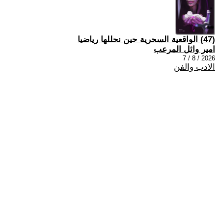
(47) الواقعية السحرية حين نحللها رياضيا
امير وائل المرعب
2026 / 8 / 7
الادب والفن