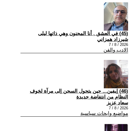
(45) في العشق , أنا المجنون وهي ذاتها ليلى
شيرزاد همزاني
2026 / 8 / 7
الادب والفن
(46) إيفين... حين يتحول السجن إلى مرآة لخوف
النظام من انتفاضة جديدة
سعاد عزيز
2026 / 8 / 7
مواضيع وابحاث سياسية