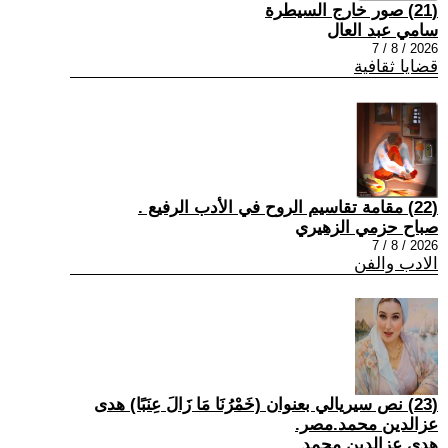
(21) صور خارج السيطرة
سامي عبد العال
2026 / 8 / 7
قضايا ثقافية
(22) مقامة تقاسيم الروح في الأدب الرفيع .
صباح حزمي الزهيري
2026 / 8 / 7
الادب والفن
(23) نص سيريالي بعنوان (خَمْرُنَا مَا زَالَ عِنَبًا) هدى
عزالدين محمد.مصر.
هدى عزالدين محمد