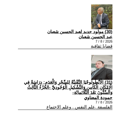
(30) مولود جديد لعبد الحسين شعبان
عبد الحسين شعبان
2026 / 8 / 7
قضايا ثقافية
(31) الْأَنْطُولُوجْيَا التِّقْنِيَّةُ لِلسِّحْرِ وَالْعَدَمِ: دِرَاسَةٌ فِي
الْإِمْكَانِ الْكَامِنِ وَالتَّشْكِيلِ الْوُجُودِيِّ -الجُزْءُ الثَّالِثُ
وَالسِّتُّونَ بَعْدَ الثَّلَاثِمِائَةِ-
حمودة المعناوي
2026 / 8 / 7
الفلسفة ,علم النفس , وعلم الاجتماع