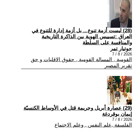
(28) ليست أزمة تنوع... بل أزمة إدارة للتنوع في
العراق :تسييس الهوية بين الذاكرة التاريخية
والمنافسة على السلطة
جوتيار تمر
2026 / 8 / 7
القومية , المسالة القومية , حقوق الاقليات و حق
تقرير المصير
(29) عصارة أبريل وجريمة قتل في الأوساط الكنسيّة
إيمان بوقردغة
2026 / 8 / 7
الفلسفة ,علم النفس , وعلم الاجتماع