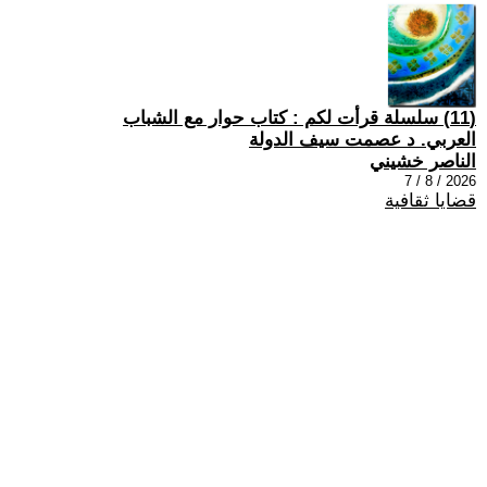
(11) سلسلة قرأت لكم : كتاب حوار مع الشباب
العربي. د عصمت سيف الدولة
الناصر خشيني
2026 / 8 / 7
قضايا ثقافية