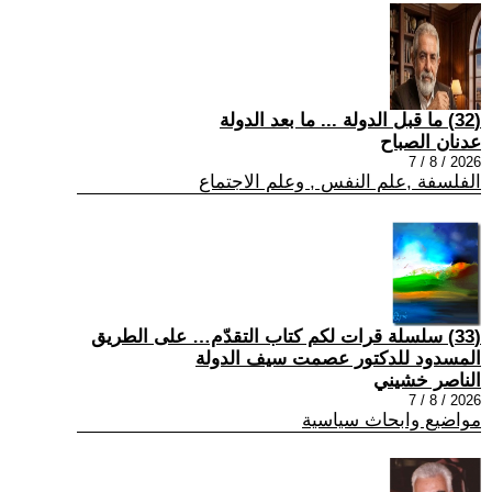
(32) ما قبل الدولة ... ما بعد الدولة
عدنان الصباح
2026 / 8 / 7
الفلسفة ,علم النفس , وعلم الاجتماع
(33) سلسلة قرات لكم كتاب التقدّم… على الطريق
المسدود للدكتور عصمت سيف الدولة
الناصر خشيني
2026 / 8 / 7
مواضيع وابحاث سياسية