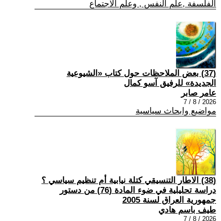
الفلسفة ,علم النفس , وعلم الاجتماع
(37) بعض الملاحظات حول كتاب «الشيوعية
الجديدة» للرفيق آسو كمال
عامر صابر
2026 / 8 / 7
مواضيع وابحاث سياسية
(38) الاطار التنسيقي كتلة نيابية أم تنظيم سياسي ؟
دراسة تحليلية في ضوء المادة (76) من دستور
جمهورية العراق لسنة 2005
طيف باسم هادي
2026 / 8 / 7