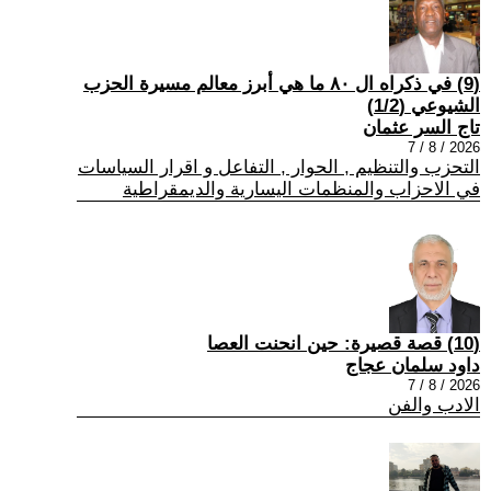
(9) في ذكراه ال ٨٠ ما هي أبرز معالم مسيرة الحزب
الشيوعي (1/2)
تاج السر عثمان
2026 / 8 / 7
التحزب والتنظيم , الحوار , التفاعل و اقرار السياسات
في الاحزاب والمنظمات اليسارية والديمقراطية
(10) قصة قصيرة: حين انحنت العصا
داود سلمان عجاج
2026 / 8 / 7
الادب والفن