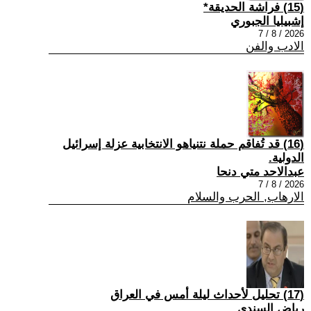
(15) فراشة الحديقة*
إشبيليا الجبوري
2026 / 8 / 7
الادب والفن
(16) قد تُفاقم حملة نتنياهو الانتخابية عزلة إسرائيل
الدولية.
عبدالاحد متي دنحا
2026 / 8 / 7
الارهاب, الحرب والسلام
(17) تحليل لأحداث ليلة أمس في العراق
رياض السندي