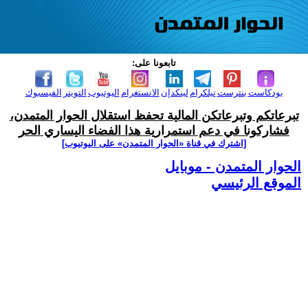
تابعونا على:
بودكاست
بنترست
تيلكرام
لينكدإن
الانستغرام
اليوتيوب
التويتر
الفيسبوك
تبرعاتكم وتبرعاتكن المالية تحفظ استقلال الحوار المتمدن،
فشاركونا في دعم استمرارية هذا الفضاء اليساري الحر
[اشترك في قناة ‫«الحوار المتمدن» على اليوتيوب]
الحوار المتمدن - موبايل
الموقع الرئيسي