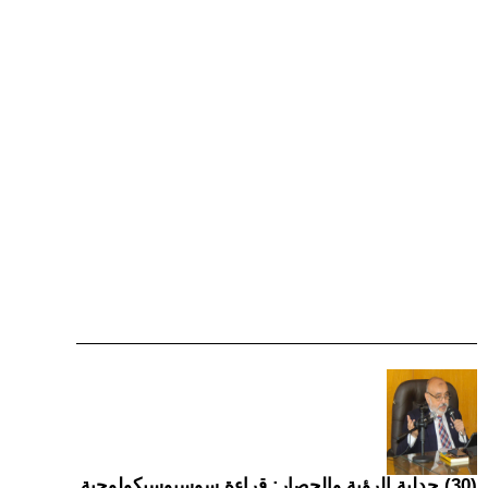
(30) جدلية الرؤية والحصار: قراءة سوسيوسيكولوجية