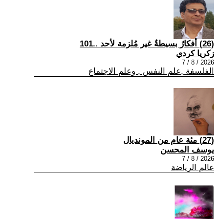
(26) أفكارٌ بسيطةٌ غير مُلزمة لأحد ..101
زكريا كردي
2026 / 8 / 7
الفلسفة ,علم النفس , وعلم الاجتماع
(27) مئة عام من المونديال
يوسف المحسن
2026 / 8 / 7
عالم الرياضة