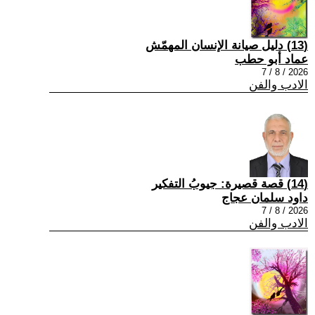
(13) دليل صيانة الإنسان المهمّش
عماد أبو حطب
2026 / 8 / 7
الادب والفن
(14) قصة قصيرة: جيوبُ التفكير
داود سلمان عجاج
2026 / 8 / 7
الادب والفن