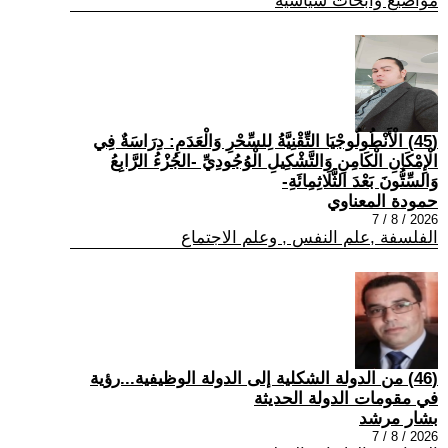
مواضيع وابحاث سياسية
(45) الْأَنْطُولُوجْيَا التِّقْنِيَّةُ لِلسِّحْرِ وَالْعَدَمِ: دِرَاسَةٌ فِي
الْإِمْكَانِ الْكَامِنِ وَالتَّشْكِيلِ الْوُجُودِيِّ -الجُزْءُ الرَّابِعُ
وَالسِّتُّونَ بَعْدَ الثَّلَاثِمِائَةِ-
حمودة المعناوي
2026 / 8 / 7
الفلسفة ,علم النفس , وعلم الاجتماع
(46) من الدولة الشكلية إلى الدولة الوظيفية...رؤية
في مقومات الدولة الحديثة
بشار مرشد
2026 / 8 / 7