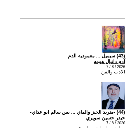
(43) سيميل ... معمودية الدم
آدم دانيال هومه
2026 / 8 / 7
الادب والفن
(44) -منريد الخبز والماي ... بس سالم ابو عداي-
حيدر حسين سويري
2026 / 8 / 7