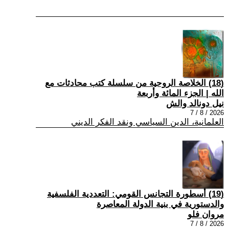
(18) الخلاصة الروحية من سلسلة كتب محادثات مع
الله | الجزء المائة وأربعة
نيل دونالد والش
2026 / 8 / 7
العلمانية، الدين السياسي ونقد الفكر الديني
(19) أسطورة التجانس القومي: التعددية الفلسفية
والدستورية في بنية الدولة المعاصرة
مروان فلو
2026 / 8 / 7