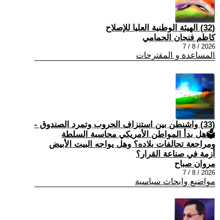
(32) الهيئة الوطنية العليا للإصلاح
كاظم فنجان الحمامي
2026 / 8 / 7
المساعدة و المقترحات
(33) واشنطن بين استنزاف الحروب وتمرد الصندوق -
🗳هل بدأ المواطن الأمريكي محاسبة السلطة
ومراجعة تحالفات بلاده؟ وهل يواجه البيت الأبيض
أزمة في صناعة القرار؟
مروان صباح
2026 / 8 / 7
مواضيع وابحاث سياسية