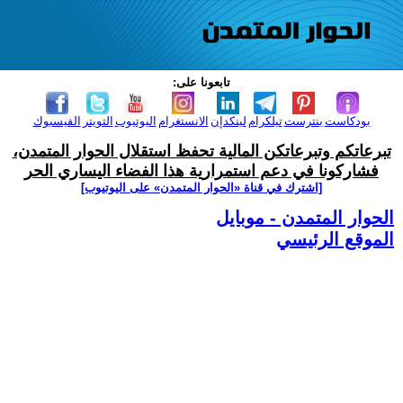
تابعونا على:
بودكاست
بنترست
تيلكرام
لينكدإن
الانستغرام
اليوتيوب
التويتر
الفيسبوك
تبرعاتكم وتبرعاتكن المالية تحفظ استقلال الحوار المتمدن،
فشاركونا في دعم استمرارية هذا الفضاء اليساري الحر
[اشترك في قناة ‫«الحوار المتمدن» على اليوتيوب]
الحوار المتمدن - موبايل
الموقع الرئيسي