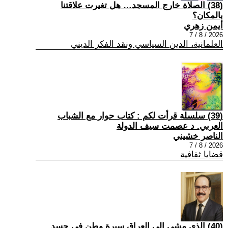
(38) الصلاة خارج المسجد… هل تغيرت علاقتنا
بالمكان؟
أيمن زهري
2026 / 8 / 7
العلمانية، الدين السياسي ونقد الفكر الديني
(39) سلسلة قرأت لكم : كتاب حوار مع الشباب
العربي. د عصمت سيف الدولة
الناصر خشيني
2026 / 8 / 7
قضايا ثقافية
(40) الذي مشى إلى العراق سيرة وطن في جسد