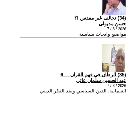
(34) تحالف غير مقدس !؟
حسن مدبولى
2026 / 8 / 7
مواضيع وابحاث سياسية
(35) الرطان في فهم القران.....6
عبد الحسين سلمان عاتي
2026 / 8 / 7
العلمانية، الدين السياسي ونقد الفكر الديني