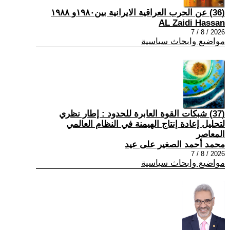
(36) عن الحرب العراقية الايرانية بين١٩٨٠و ١٩٨٨
AL Zaidi Hassan
2026 / 8 / 7
مواضيع وابحاث سياسية
(37) شبكات القوة العابرة للحدود : إطار نظري
لتحليل إعادة إنتاج الهيمنة في النظام العالمي
المعاصر
محمد أحمد الصغير على عيد
2026 / 8 / 7
مواضيع وابحاث سياسية