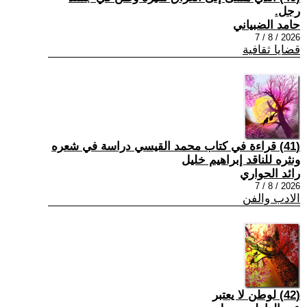
رجل.
حامد الضبياني
2026 / 8 / 7
قضايا ثقافية
(41) قراءة في كتاب محمد القيسي دراسة في شعره
ونثره للناقد إبراهيم خليل
رائد الحواري
2026 / 8 / 7
الادب والفن
(42) لوطن لا يعتبر