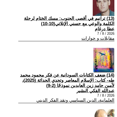
(13) ترانيم في أقصى الجنوب: مسك الختام لرحلة
الكلمة والوعي مع حسني الإتلاتي(10-10)
عطا درغام
2026 / 8 / 7
مقابلات و حوارات
(14) ضعف الكتابات السودانية عن فكر محمود محمد
طه- كتاب: الإسلام المعاصر وتحدي الحداثة (2025)،
لأمين حامد زين العابدين نموذجًا (2-9)
عبدالله الفكي البشير
2026 / 8 / 7
العلمانية، الدين السياسي ونقد الفكر الديني