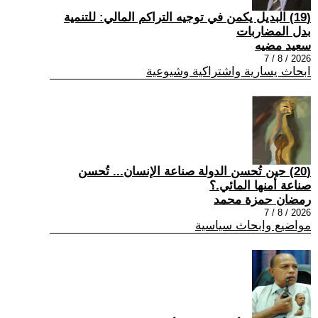
(19) البديل يكمن في توجيه التراكم المالي: للتنمية
بدل المضاربات
سعيد مضيه
2026 / 8 / 7
ابحاث يسارية واشتراكية وشيوعية
(20) حين تُحسن الدولة صناعة الإنسان... تُحسن
صناعة أمنها المائي.؟
رمضان حمزة محمد
2026 / 8 / 7
مواضيع وابحاث سياسية