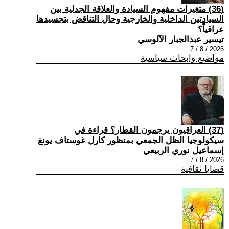
(36) متغيرات مفهوم السيادة والعلاقة الجدلية بين
السيادتين الداخلية والخارجية وحال التناقض بتجسيدها
عراقياً؟
تيسير عبدالجبار الآلوسي
2026 / 8 / 7
مواضيع وابحاث سياسية
(37) العراقيون يرجمون القطار؟ قراءة في
سيكولوجيا الظل الجمعي بمنظور كارل غوستاف يونغ
إسماعيل نوري الربيعي
2026 / 8 / 7
قضايا ثقافية