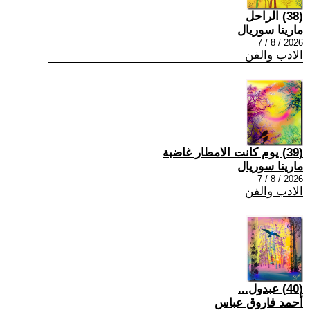
(38) الراحل
مارينا سوريال
2026 / 8 / 7
الادب والفن
(39) يوم كانت الامطار غاضبة
مارينا سوريال
2026 / 8 / 7
الادب والفن
(40) عبدول...
أحمد فاروق عباس