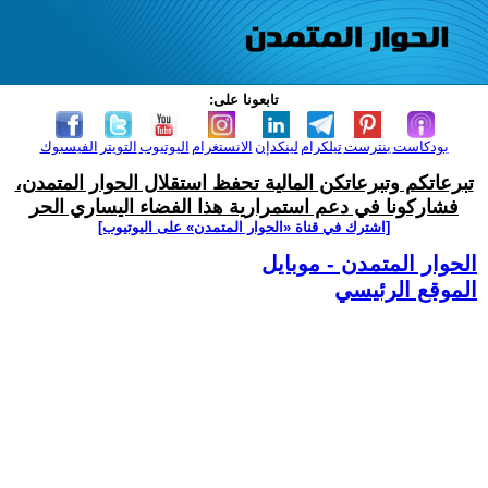
تابعونا على:
بودكاست
بنترست
تيلكرام
لينكدإن
الانستغرام
اليوتيوب
التويتر
الفيسبوك
تبرعاتكم وتبرعاتكن المالية تحفظ استقلال الحوار المتمدن،
فشاركونا في دعم استمرارية هذا الفضاء اليساري الحر
[اشترك في قناة ‫«الحوار المتمدن» على اليوتيوب]
الحوار المتمدن - موبايل
الموقع الرئيسي