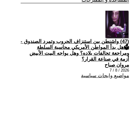
(47) واشنطن بين استنزاف الحروب وتمرد الصندوق -
🗳هل بدأ المواطن الأمريكي محاسبة السلطة
ومراجعة تحالفات بلاده؟ وهل يواجه البيت الأبيض
أزمة في صناعة القرار؟
مروان صباح
2026 / 8 / 7
مواضيع وابحاث سياسية