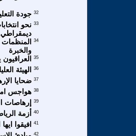
32
جودة التعل
33
نحو انتخاب
ديمقراطي 
34
المنظمات ال
والخبرة
35
العراقيون 
36
الهيئة العلي
37
ضحايا الإر
38
هواجس امر
39
إرهاصات التغ
40
أزمة الرياضة
41
افيقوا ايها 
42
مبادئ الاسع