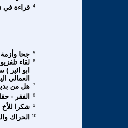
4
قراءة في (
5
جحا وأزمة 
6
لقاء تلفزي
ابو اثير )
العمالي ال
7
هل من بديل
8
الفقر - حق
9
شكرا للأخ 
10
الحراك والن