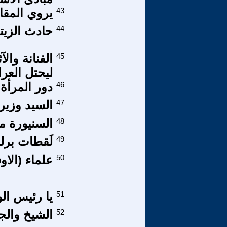
43
يروي المقا
44
حادث الزيت
45
الفنانة والآ
ليحتل العر
46
دور المرأة 
47
السيد وزير ا
48
السنيورة م
49
لَقطات برلم
50
علماء (الاو
51
يا رئيس الو
52
الشيخ وال