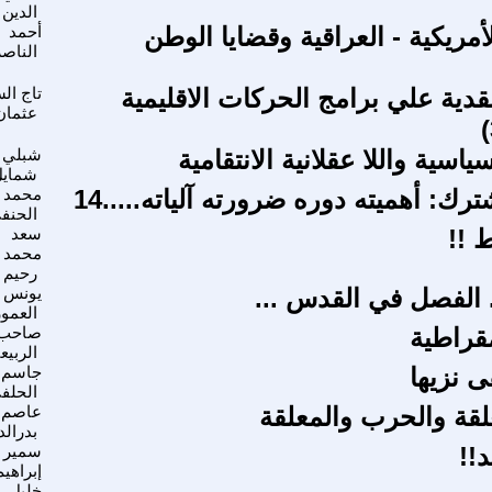
الدين
أمريكية - العراقية وقضايا الوطن
أحمد
الناص
دية علي برامج الحركات الاقليمية
تاج ال
عثمان
سياسية واللا عقلانية الانتقامية
شبلي
شمايل
رك: أهميته دوره ضرورته آلياته.....14
محمد
الحنف
 !!
سعد
محمد
رحيم
. الفصل في القدس ...
يونس
العمو
مقراطية
صاحب
الربيع
 نزيها
جاسم
الحلف
علقة والحرب والمعلقة
عاصم
بدرالد
!!
سمير
إبراهيم
خليل