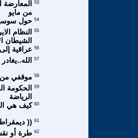
53
المعارضة ال
من مايو
54
حول سوسيول
55
النظام الاي
الشيطان الا
56
عراقية إلى ا
57
الله..يغادر 
58
موقفي من ق
59
الحكومة ال
الرياضة
60
كيف هي الش
61
(( ديمقراط
62
طرة أو نق