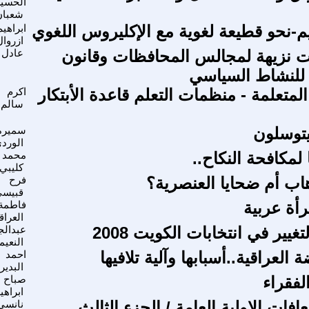
الحسي
شعبان
يم-نحو قطيعة لغوية مع الإكليروس اللغوي
ابراهيم
ازروال
ات نزيهة لمجالس المحافظات وقانون
عادل 
للنشاط السياسي
متعلمة - منظمات التعلم قاعدة الأبتكار
اكرم
سالم
يتوسلون
سميرة
الورد
ا لمكافحة النكاح..
محمد
كليبي
هاب أم ضحايا العنصرية؟
فرح
قبيس
أة عربية
فاطمة
العراق
يير في انتخابات الكويت 2008
عبدالج
النعي
 العراقية..أسبابها وآلية تلافيها
احمد
البدير
الفقراء
صباح
ابراهي
افات الاولية العامة / الجزء الثالث
نانسى 