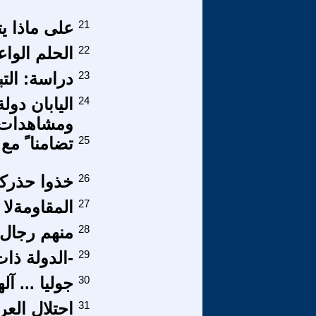
21
على ماذا ي
22
الحلم الواع
23
دراسة: الت
24
اليابان دو
ومشاهدات/ 
25
تضامنا ً م
26
خذوا حذرك
27
المقاومةلا ت
28
منهم رجال 
29
-الدولة ذات
30
جوليا ... 
31
احتلال الع