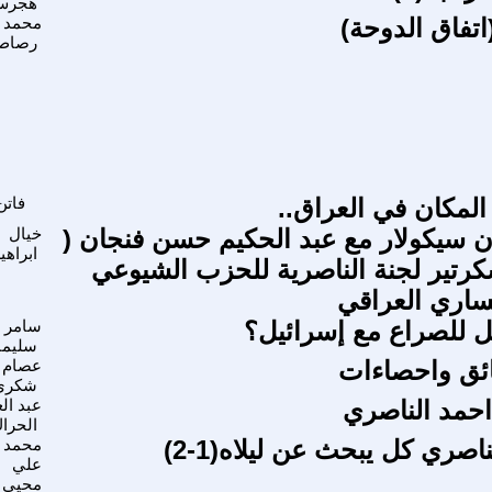
هجرس
اتفاق الدوحة)
محمد 
رصاص
المكان في العراق..
فاتن
ون سيكولار مع عبد الحكيم حسن فنجان (
خيال
ابراهي
 سكرتير لجنة الناصرية للحزب الشيوعي
يساري العراقي
 للصراع مع إسرائيل؟
سامر
سليما
ائق واحصاءات
عصام
شكري
احمد الناصري
عبد ال
الحرا
اصري كل يبحث عن ليلاه(1-2)
محمد
علي
محيي