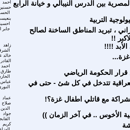
مصرية بين الدرس النيبالي و خيانة الرابع
أحمد
حسنين
الحسن
وجية التربية
بنعيس
احسين
راني ، تبريد المناطق الساخنة لصالح
جابر ا
كبر !!
لأبد !!!!
زاهد
الشرق
غزة...
خالد ع
القادر
احمد
رار الحكومة الرياضي
طارق
الحار
عراقية تتدخل في كل شئ - حتى في
عباس
النور
راكة مع قاتلي اطفال غزة؟!
عماد
صلاح
الدين
ية الأخوس .. في آخر الزمان ))
جواد
القاب
شة
كريم
الهزاع