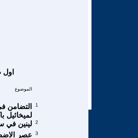
اول ص
الموضوع
1
التضامن في
لميخائيل با
2
لينين في 
3
عصر الاضطر