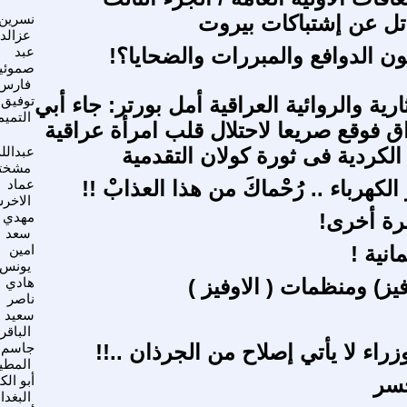
تل عن إشتباكات بيروت
نسرين
عزالد
ون الدوافع والمبررات والضحايا؟!
عبد
صموئي
فارس
ثارية والروائية العراقية أمل بورتر: جاء أبي
توفيق
التمي
اق فوقع صريعا لاحتلال قلب امرأة عراقية
الكردية فى ثورة كولان التقدمية
عبدالله
مشخت
لكهرباء .. رُحْماكَ من هذا العذابْ !!
عماد
الاخر
رة أخرى!
مهدي
سعد
انية !
امين
يونس
فيز) ومنظمات ( الاوفيز )
هادي
ناصر
سعيد
الباقر
زراء لا يأتي إصلاح من الجرذان ..!!
جاسم
المطي
جسر
أبو الكي
البغدا