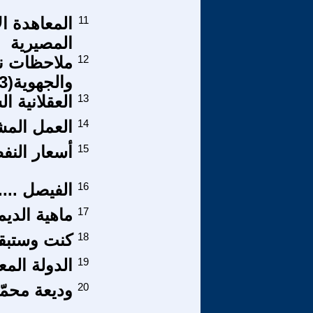
11
المعاهدة ال
المصيرية
12
ملاحظات نق
والجهوية(3)
13
العقلانية ال
14
العمل المشت
15
أسعار النفط
16
الفيصل ...
17
ماهية الدي
18
كنت وستبقى
19
الدولة الم
20
وديعة محمّد