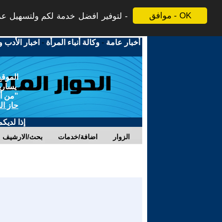
موافق - OK
لتوفير افضل خدمة لكم ولتسهيل عملي
أخبار عامة
-
وكالة أنباء المرأة
-
اخبار الأدب و
الموقع
يسارية
"من أج
حاز ال
إذا لديك
الزوار
اضافة/خدمات
بحث/الارشيف