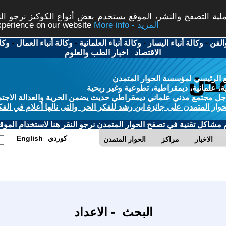
ة التصفح والنشر، الموقع يستخدم بعض أنواع الكوكيز نرجو النق
More info - المزيد
experience on our website
الفن
-
وكالة أنباء اليسار
-
وكالة أنباء العلمانية
-
وكالة أنباء العمال
-
وكا
الاقتصاد
-
اخبار الطب والعلوم
 الرئيسي لمؤسسة الحوار المتمدن
، علمانية، ديمقراطية، تطوعية وغير ربحية
ل مجتمع مدني علماني ديمقراطي حديث يضمن الحرية والعدالة الاجتم
حوار المتمدن على جائزة ابن رشد للفكر الحر والتى نالها أعلام في الفك
م مشاكل تقنية في تصفح الحوار المتمدن نرجو النقر هنا لاستخدام الموقع
كوردي
English
الاخبار
مراكز
الحوار المتمدن
البحث - الاعداد