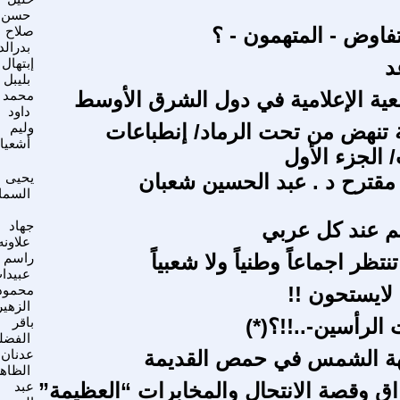
حسن
تفاوض - المتهمون - ؟
صلاح
بدرالد
د
إبتهال
بليبل
بعية الإعلامية في دول الشرق الأوسط
محمد
داود
لة تنهض من تحت الرماد/ إنطباعات
وليم
أشعيا
الجزء الأول
ع مقترح د . عبد الحسين شعبان
يحيى
السما
م عند كل عربي
جهاد
علاونه
نتظر اجماعاً وطنياً ولا شعبياً
راسم
عبيدا
لايستحون !!
محمود
الزهي
 الرأسين-..!!؟(*)
باقر
الفضل
آلهة الشمس في حمص القديمة
عدنان
الظاه
راق وقصة الانتحال والمخابرات “العظيمة”
عبد