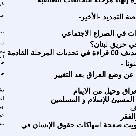
غر
ة التمديد -الأخير-
صا
ت في الصراع الاجتماعي
صا
في حريق لبنان؟
شا
 المرحلة القادمة
محم
ال
نا -
فا
 وضع العراق بعد التغيير
فا
راق وجيل من الايتام
رؤ
- المسيئ للإسلام و المسلمين
إدر
ف
جوا
الفقر
عب
يت صفحة انتهاكات حقوق الإنسان في
مص