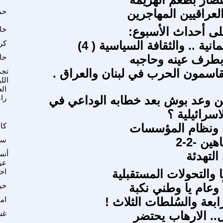
لعراقيين المهاجرين
حم
ى أحداث الأسبوع:
خا
مانية .. والثقافة السياسية ( 4)
كري
بطرف عينه وحاجبه
حا
تقاسمون الحرب في لبنان والعراق .
تجم
الل
الع
ن وعد بوش بعد خطابه الوداعي في
را
سرائيلية ؟
 ونظام المؤسسات
كا
ن -2-2
سا
التهدئة
أنس
عر
ا والتحولات المستقبلية
اح
 وعام يا وطني نكبة
خي
رابعة والسُلطات الثلاث !
ام
. الارهاب يحتضر
غس