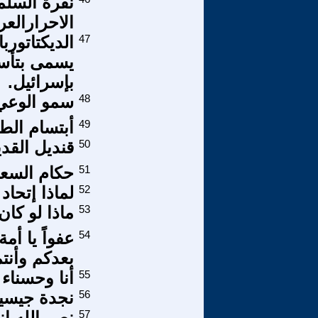
نقرة السلم
الاحرارالعر
47
الديكتاتور
يسمى بتأسي
بإسرائيل.
48
سمو الوعي 
49
أبتسام الط
50
قنديل القد
51
حكام السعو
52
لماذا إتحاد
53
ماذا لو كان
54
عفواً يا أم
بعدكم وأنت
55
أنا وحسناء 
56
نجدة جيسيك
57
نصر الله ا