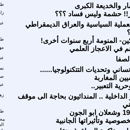
ر والخديعة الكبرى
طل
ر!! حشمة وليس فساد ؟؟؟
زا
لعملية السياسية والعراق الديمقراطي
عب
ن- المنومة أربع سنوات أخرى!
طا
م في الاعجاز العلمي
مه
لصفا
عد
ساني وتحديات التتكنولوجيا......
نص
ين المغاربة
صل
رية التعبير..
عب
الداخلية .. المندائيون بحاجة الى موقف
زه
ني
طا
وصية وتأثيراتها الجانبية
محم
الد
عب