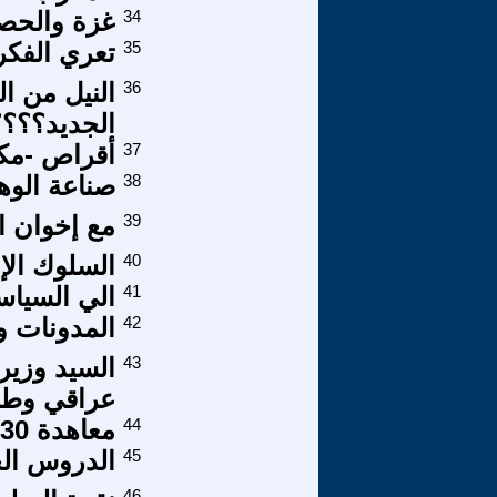
34
غزة والحصا
35
تعري الفك
36
النيل من ا
الجديد؟؟؟؟
37
أقراص -مكي
38
صناعة الوه
39
مع إخوان ا
40
السلوك الإن
41
الي السياسي
42
المدونات وح
43
السيد وزير 
عراقي وط
44
معاهدة 1930 وشعلان ابو الجون
45
الدروس الخص
46