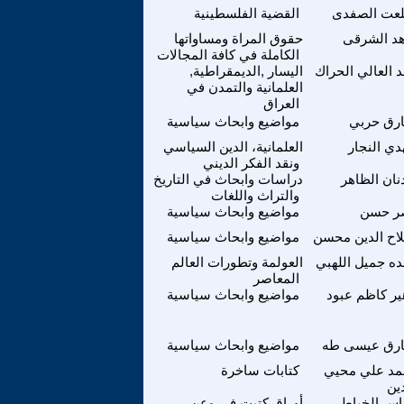
عت الصفدى
القضية الفلسطينية
هد الشرقى
حقوق المراة ومساواتها
الكاملة في كافة المجالات
د العالي الحراك
اليسار ,الديمقراطية,
العلمانية والتمدن في
العراق
رق حربي
مواضيع وابحاث سياسية
دي النجار
العلمانية، الدين السياسي
ونقد الفكر الديني
نان الظاهر
دراسات وابحاث في التاريخ
والتراث واللغات
ر حسن
مواضيع وابحاث سياسية
اح الدين محسن
مواضيع وابحاث سياسية
ده جميل اللهبي
العولمة وتطورات العالم
المعاصر
ير كاظم عبود
مواضيع وابحاث سياسية
رق عيسى طه
مواضيع وابحاث سياسية
د علي محيي
كتابات ساخرة
ين
اس الخياط
أوراق كتبت في وعن