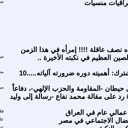
عراقيات منسيات
صب
ه نصف عاقلة !!!! إمرأه في هذا الزمن
ين العظيم في نكبته الأخيرة ..
مر
رك: أهميته دوره ضرورته آلياته.....10
مح
حيطان -المقاومة والحزب الإلهي-، دفاعاً
مي
 رد على مقالة محمد نفاع -رسالة إلى وليد
عمالي عام في العراق
فل
نضال الاجتماعي في مصر
عل
عد