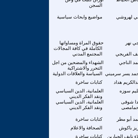
السجن
ي لهروشي
مواضيع وابحاث سياسية
جي نهر
حقوق المراة ومساواتها
الكاملة في كافة المجالات
ف الفريجي
المجتمع المدني
مد الناجي
الشهداء والمضحين من اجل
التحرر والاشتراكية
مد يسر سرميني
السياسة والعلاقات الدولية
دالكريم هداد
كتابات ساخرة
يم سوزه
العلمانية، الدين السياسي
ونقد الفكر الديني
دا شوقى
العلمانية، الدين السياسي
حمامصى
ونقد الفكر الديني
مد أبو مطر
كتابات ساخرة
يز باكوش
الصحافة والاعلام
ء نايف الجبارين
كتابات ساخرة