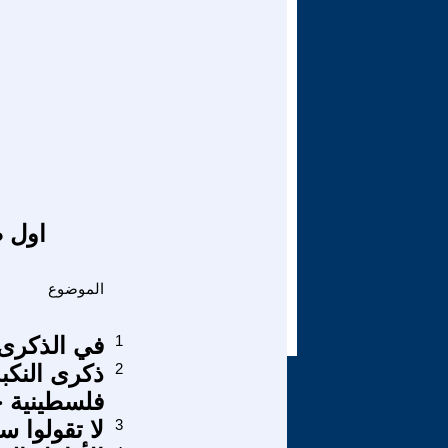
اول ص
الموضوع
1
في الذكرى 
2
ذكرى النكب
فلسطينية جد
3
لا تقولوا س