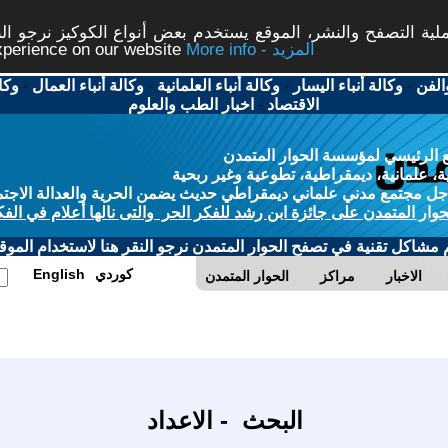
ة التصفح والنشر، الموقع يستخدم بعض أنواع الكوكيز نرجو النق
More info - المزيد
experience on our website
الفن
-
وكالة أنباء اليسار
-
وكالة أنباء العلمانية
-
وكالة أنباء العمال
-
وكا
الاقتصاد
-
اخبار الطب والعلوم
 الرئيسي لمؤسسة الحوار المتمدن
، علمانية، ديمقراطية، تطوعية وغير ربحية
ل مجتمع مدني علماني ديمقراطي حديث يضمن الحرية والعدالة الاجتم
حوار المتمدن على جائزة ابن رشد للفكر الحر والتى نالها أعلام في الفك
م مشاكل تقنية في تصفح الحوار المتمدن نرجو النقر هنا لاستخدام الموقع
كوردي
English
الاخبار
مراكز
الحوار المتمدن
البحث - الاعداد