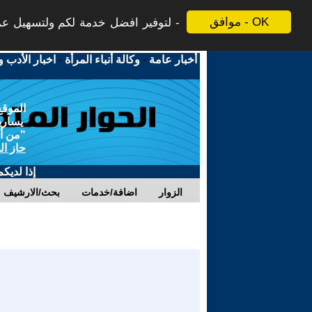
موافق - OK
لتوفير افضل خدمة لكم ولتسهيل عملي
أخبار عامة
-
وكالة أنباء المرأة
-
اخبار الأدب و
الموقع
يسارية
"من أج
حاز ال
إذا لديك
الزوار
اضافة/خدمات
بحث/الارشيف