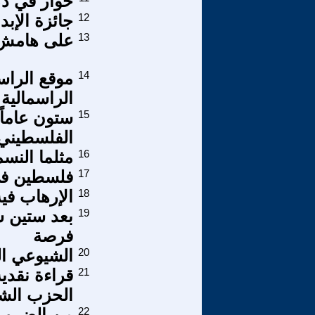
حوار في ذك
12
جائزة الإب
13
على هامش ا
14
موقع الراس
الراسمالية 
15
ستون عاماً
الفلسطيني
16
مثلما النس
17
فلسطين في 
18
الإرهاب في
19
بعد ستين س
فرصة
20
الشيوعي ال
21
قراءة نقدي
الحزب الشيو
22
من الضرورة