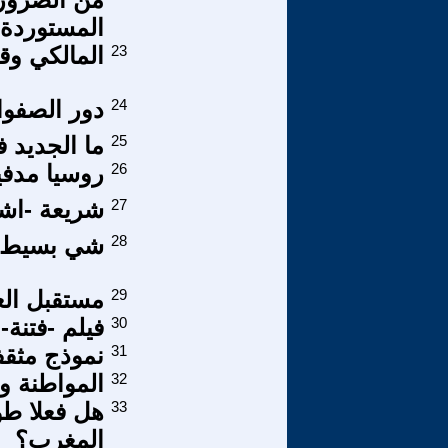
المستوردة
23
المالكي وقص
24
دور الصفوا
25
ما الجديد 
26
روسيا مدفيديف 00 قراءة في تحديات
27
شريعة -اشنو
28
شي بسيط عن
29
مستقبل الع
30
فيلم -فتنة
31
نموذج مثق
32
المواطنة و
33
هل فعلا طو
المغرب؟