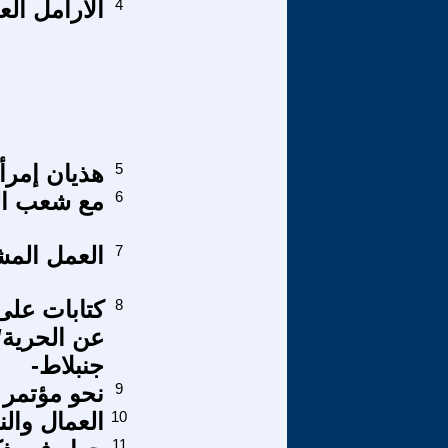
4
الأرامل ال
5
هذيان إمرأ
6
مع شعب الص
7
العمل المشت
8
كتابات على 
عن الحرية/
جنبلاط-
9
نحو مؤتمر 
10
العمال وال
11