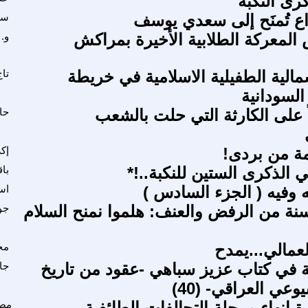
رى النكبة
داع تُمنَح إلى سعدي يوسف
سع
لمعركة الطلابية الأخيرة بمراكش
و.
مالية الطفيلية الاسلامية في خريطة
تا
السودانية
 على الكارثة التي حلت بالشعب
حا
مة من بردى!
إك
الذكرى الستين للنكبة..!*
با
ه وفيه ( الجزء السادس )
اس
نة من الرفض والعنف: هلموا نمنح السلام
جو
عمالي...يمدح
مح
ة في كتاب عزيز سباهي -عقود من تاريخ
جا
عي العراقي- (40)
 إنهاء مرحلة التحالفات الطائفية
مص