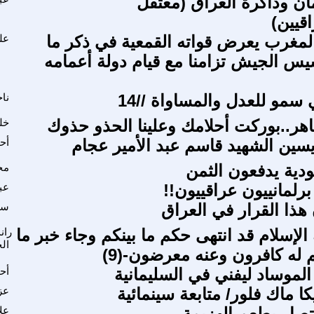
ان وذاكرة العراق (معتقل
اقيين)
بالمغرب يعرض قواته القمعية في ذكر ما
عل
س الجيش تزامنا مع قيام دولة أعمامه
سمو للعدل والمساواة //14
نا
اهر..بوركت أحلامك وعلينا الحذو حذوك
خل
يسين الشهيد قاسم عبد الأمير عجام
أح
دية يدفعون الثمن
مح
 برلمانييون عراقييون!!
عب
 هذا القرار في العراق
سل
ة الإسلام قد انتهى حكم ما بينكم وجاء خبر ما
ران
ال
م له كافرون وعنه معرضون-(9)
الموساد ليفني في السليمانية
أح
ا ماك فلور/ متابعة سينمائية
عز
نتصار بطعم الهزيمة
علا