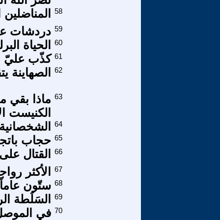
58
المناضلين ا
59
دردشات عل
60
الحياة البرل
61
كذّب عليّ 
62
الصهاينة ي
63
ماذا بقي م
الكنيست الا
64
الشخصانية
65
حجاب باتجاهي
66
القتال على 
67
الأكثر رواج
68
ستّون عاماً
69
السَلَطة ال
70
في الموصل.