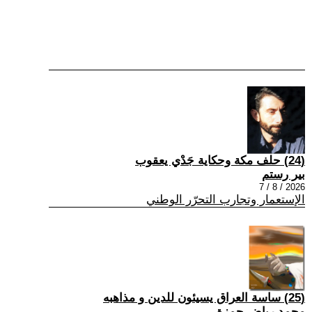
(24) حلف مكة وحكاية جَدْي يعقوب
بير رستم
2026 / 8 / 7
الإستعمار وتجارب التحرّر الوطني
(25) ساسة العراق يسيئون للدين و مذاهبه
محمد رياض حمزة