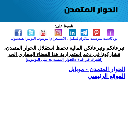
تابعونا على:
بودكاست
بنترست
تيلكرام
لينكدإن
الانستغرام
اليوتيوب
التويتر
الفيسبوك
تبرعاتكم وتبرعاتكن المالية تحفظ استقلال الحوار المتمدن،
فشاركونا في دعم استمرارية هذا الفضاء اليساري الحر
[اشترك في قناة ‫«الحوار المتمدن» على اليوتيوب]
الحوار المتمدن - موبايل
الموقع الرئيسي