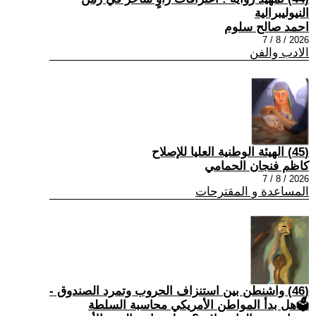
النيوليبرالية
احمد صالح سلوم
2026 / 8 / 7
الادب والفن
(45) الهيئة الوطنية العليا للإصلاح
كاظم فنجان الحمامي
2026 / 8 / 7
المساعدة و المقترحات
(46) واشنطن بين استنزاف الحروب وتمرد الصندوق -
🗳هل بدأ المواطن الأمريكي محاسبة السلطة