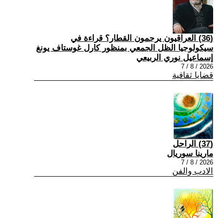
(36) العراقيون يرجمون القطار؟ قراءة في
سيكولوجيا الظل الجمعي بمنظور كارل غوستاف يونغ
إسماعيل نوري الربيعي
2026 / 8 / 7
قضايا ثقافية
(37) الراحل
مارينا سوريال
2026 / 8 / 7
الادب والفن