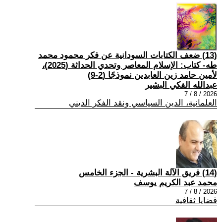
(13) ضعف الكتابات السودانية عن فكر محمود محمد
طه- كتاب: الإسلام المعاصر وتحدي الحداثة (2025)،
لأمين حامد زين العابدين نموذجًا (2-9)
عبدالله الفكي البشير
2026 / 8 / 7
العلمانية، الدين السياسي ونقد الفكر الديني
(14) فريق الآلة البشرية - الجزء الخامس
محمد عبد الكريم يوسف
2026 / 8 / 7
قضايا ثقافية