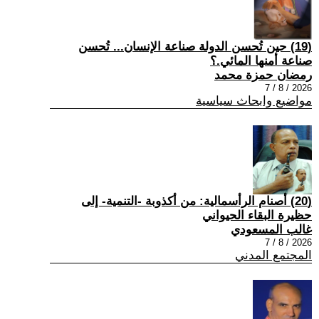
(19) حين تُحسن الدولة صناعة الإنسان... تُحسن
صناعة أمنها المائي.؟
رمضان حمزة محمد
2026 / 8 / 7
مواضيع وابحاث سياسية
(20) أصنام الرأسمالية: من أكذوبة -التنمية- إلى
حظيرة البقاء الحيواني
غالب المسعودي
2026 / 8 / 7
المجتمع المدني