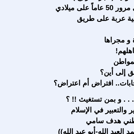
اً على ميلادي
بية عربة على طريق
 و مجراها
جاهلهم!
لمواطن
 إلى أين؟
خابات.. افتراض أم اعتراض؟
 . . و بمن تستغيث !! ؟
ر والتعبير في الإسلام
وطني هدف سامي
 العبد الله-أبو عبد الله))