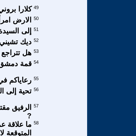
49
كلارا برون
50
الارض امرأ
51
إلى السيدة
52
ديك تشيني 
53
هل تتراجع 
54
قمة دمشق 
55
رعاياكم في
56
تحية إلى الو
57
الرفيق مقت
?
58
ما علاقة ع
المتوقعة لا