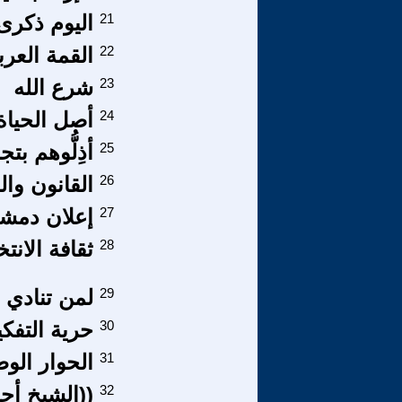
21
اليوم ذكرى مرور 50 عام
22
القمة العر
23
شرع الله
24
أصل الحياة
25
أذِلُّوهم بت
26
القانون وا
27
إعلان دمشق
28
ثقافة الانت
29
لمن تنادي .
30
حرية التفكي
31
الحوار ال
32
((الشيخ أحمد