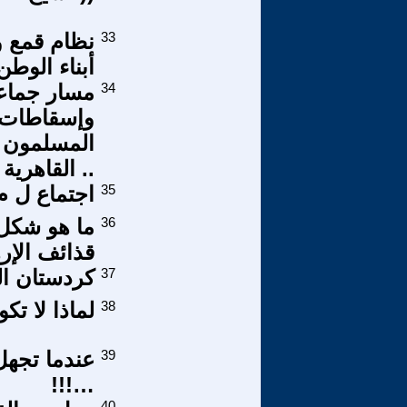
33
نظام قمع و
أبناء الوطن
34
مسار جماعة 
وإسقاطات ا
المسلمون و
.. القاهرية - ال
35
اجتماع ل م
36
ما هو شكل
قذائف الإر
37
كردستان الحا
38
لماذا لا تك
39
عندما تجهل
…!!!
40