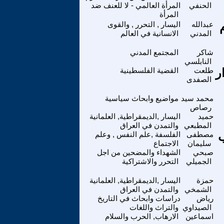
الحنفي
المرأة العالمي - لا للعنف ضد
المرأة
عبدالله
اليسار , التحرر , والقوى
المدني
الانسانية في العالم
شاكر
المجتمع المدني
النابلسي
( آذار
طلعت
القضية الفلسطينية
الصفدى
محمد سيد
مواضيع وابحاث سياسية
رصاص
حميد
اليسار ,الديمقراطية, العلمانية
المطبعي
والتمدن في العراق
ب
مصطفى
الفلسفة ,علم النفس , وعلم
سليمان
الاجتماع
صبحي
الشهداء والمضحين من اجل
الجميلي
التحرر والاشتراكية
حمزة
اليسار ,الديمقراطية, العلمانية
الشمخي
والتمدن في العراق
رياض
دراسات وابحاث في التاريخ
الصيداوي
والتراث واللغات
اسماعين
الارهاب, الحرب والسلام