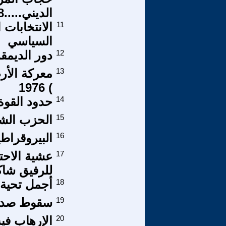
الديني.....18
11
الانتخابات
السياسي
12
دور الديمق
13
) 1976
14
حدود القوة
15
الحزب الشي
16
البيروقراط
17
عشية الاحتف
للرفيق شاك
18
أجمل تحية 
19
سقوط صدام 
20
الإرهاب فيه