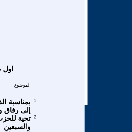
اول ص
الموضوع
1
إلى رفاق و
2
تحية للحزب
والسبعين