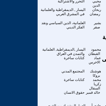
محيي
التحرر والاشتراكية
الدين
ربحان
اليسار , الديمقراطية والعلمانية
رمضان
في المشرق العربي
بشير
العلمانية، الدين السياسي ونقد
صقر
الفكر الديني
ة
محمود
اليسار ,الديمقراطية, العلمانية
القبطان
والتمدن في العراق
ى
عماد
كتابات ساخرة
الاخرس
هوشنك
المجتمع المدني
بروكا
محمد
كتابات ساخرة
زكريا
السقال
خالد قمبر
حقوق الانسان
هادي أ.
العمل المشترك بين القوى