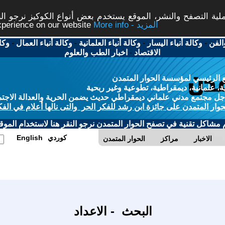
ة التصفح والنشر، الموقع يستخدم بعض أنواع الكوكيز نرجو النق
More info - المزيد
experience on our website
الفن
-
وكالة أنباء اليسار
-
وكالة أنباء العلمانية
-
وكالة أنباء العمال
-
وكا
الاقتصاد
-
اخبار الطب والعلوم
 الرئيسي لمؤسسة الحوار المتمدن
، علمانية، ديمقراطية، تطوعية وغير ربحية
ل مجتمع مدني علماني ديمقراطي حديث يضمن الحرية والعدالة الاجتم
حوار المتمدن على جائزة ابن رشد للفكر الحر والتى نالها أعلام في الفك
م مشاكل تقنية في تصفح الحوار المتمدن نرجو النقر هنا لاستخدام الموقع
كوردي
English
الاخبار
مراكز
الحوار المتمدن
البحث - الاعداد