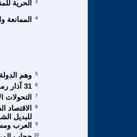
3
الحرية للم
4
الممانعة وا
5
وهم الدولة 
6
31 آذار رمز النضال من أجل وطن حر وشعب سعيد
7
التحولات ا
8
الاقتصاد ا
للبديل الش
9
العرب ومسل
10
حجاب المرأة