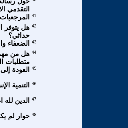
حول رسالة 
التقدمي ال
41
المرجعيات ا
42
هل يتوفر 
حداثي؟
43
الضعفاء وال
44
هل من مهما
متطلبات الت
45
العودة إلى
46
التنمية ال
47
الدين لله ا
48
حوار لم يك