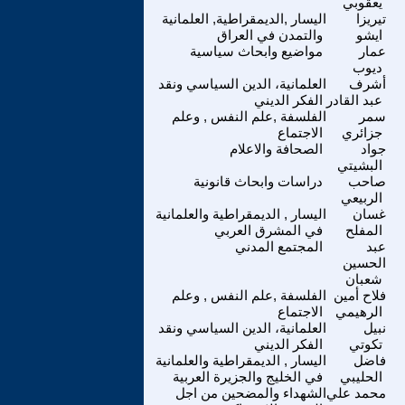
يعقوبي
تيريزا
اليسار ,الديمقراطية, العلمانية
ايشو
والتمدن في العراق
عمار
مواضيع وابحاث سياسية
ديوب
أشرف
العلمانية، الدين السياسي ونقد
عبد القادر
الفكر الديني
سمر
الفلسفة ,علم النفس , وعلم
جزائري
الاجتماع
جواد
الصحافة والاعلام
البشيتي
صاحب
دراسات وابحاث قانونية
الربيعي
غسان
اليسار , الديمقراطية والعلمانية
المفلح
في المشرق العربي
عبد
المجتمع المدني
الحسين
شعبان
فلاح أمين
الفلسفة ,علم النفس , وعلم
الرهيمي
الاجتماع
نبيل
العلمانية، الدين السياسي ونقد
تكوتي
الفكر الديني
فاضل
اليسار , الديمقراطية والعلمانية
الحليبي
في الخليج والجزيرة العربية
محمد علي
الشهداء والمضحين من اجل