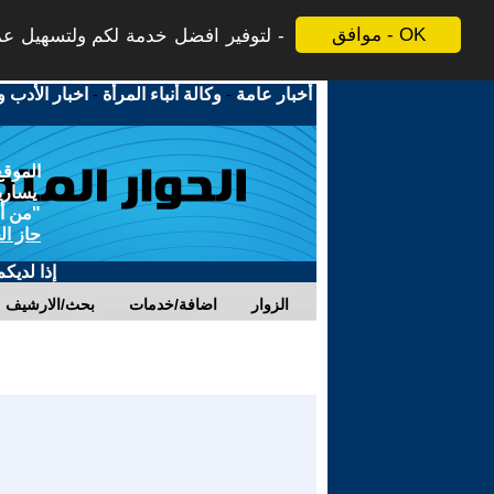
موافق - OK
لتوفير افضل خدمة لكم ولتسهيل عملي
أخبار عامة
-
وكالة أنباء المرأة
-
اخبار الأدب و
الموقع
يسارية
"من أج
حاز ال
إذا لديك
الزوار
اضافة/خدمات
بحث/الارشيف