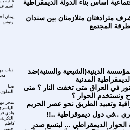
جتماعية اساس بناء الدولة الديمقراطية
عالية باي
اسماعي
شرف مترادفتان متلازمتان بين سندان
إيمان أح
ونوس
طرقة المجتمع
مؤسسة الدينية(الشيعية والسنية)ضد
ذياب م
مح
الديمقراطية المدنية
نور في العراق متى تخفت النار ؟ متى
صبا
النداوي
ح ونستخدم الحوار ؟
راقية وتعبيد الطريق نحو عصر الحريم
سحر مه
الياسري
ي ..في دول ديموقراطية ..!!
هادي فري
التكريتي
 الحوار الديمقراطي ... ليتسع صدر
كاظم
حبيب