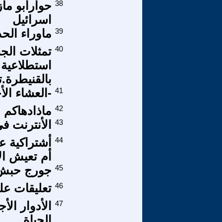
38
حوارأبو ما
اسرائيل
39
ماوراء الح
40
تمثلات الج
استطلاعية 
بالقنيطرة.
41
-العشاء ال
42
ماذادهاكم ا
43
الأنترنت ف
44
أشتراكية ع
أم تعيش ال
45
جورج حبش ك
46
تعليقات عل
47
الأدوار الأ
الحياة