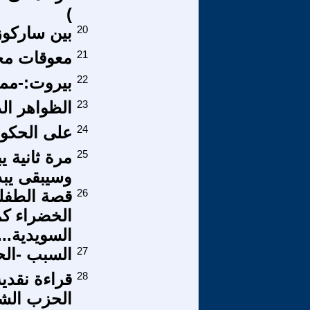
)
20
بين ساركوز
21
معوقات مجت
22
بيروت:-مملك
23
الظواهر الد
24
على الحكومة
25
مرة ثانية ي
وسيبقى يبد
26
قصة الطفلة
الخضراء كم
السويدية...
27
السبب -الحق
28
قراءة نقدي
الحزب الشيو