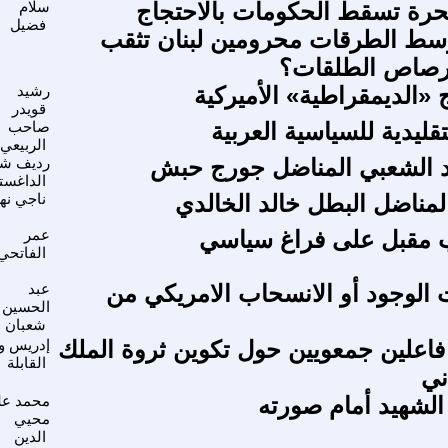
حرة تسقط الحكومات بالاحتجاج
سلام
فضيل
وسط الطرقات محرومين لبنان تثقب
رصاص الطلقات؟
 «الديمقراطية» الأميركية
رشيد
قويدر
تقليدية للسياسية العربية
صاحب
الربيعي
د الشعبي المناضل جورج حبش
رديف شا
الداغست
مناضل البطل خالد الخالدي
ناجي نه
 مقبل على فراغ سياسي
عمر
الفاتحي
 الوجود أو الانسحاب الامريكي من
عبد
الحسين
شعبان
اعلين جمعويين حول تكوين ثروة الملك
إدريس و
القابلة
ني
 الشهيد أمام صورته
محمد عل
محيي
الدين