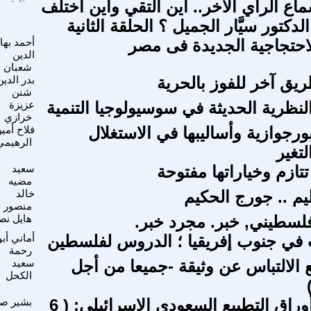
اع الرأي الآخر.. أين ألتقي وأين أختلف
لدكتور سيَّار الجميل ؟ الحلقة الثانية
احتجاجية الجديدة فى مصر
أحمد بها
الدين
شعبان
ق آخر للفوز بالحرية
بدر الدين
شنن
لنظرية الحديثة في سوسيولوجيا التنمية
عزيزة
خرازي
ورجوازية وأساليبها في الاستغلال
فلاح أمي
الرهيمي
لتغير
تتازم وخياراتها مفتوحة
سعيد
مضيه
م .. جورج الحكيم
خالد
منصور
سطيني, خبر. مجرد خبر.
هايل نص
في جنوب إفريقيا ؛ الدروس لفلسطين
أماني أبو
رحمة
الالتباس عن وثيقة -جميعا من أجل
سعيد
الكحل
قراءة فى أوراق التطبيع السعودى الإسرائيلى: ( 6
بشير ص