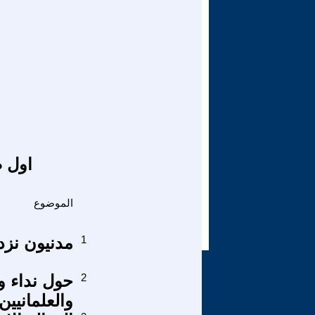
اول ص
الموضوع
1
مدنيون نزد
2
حول نداء و
والعلمانيين