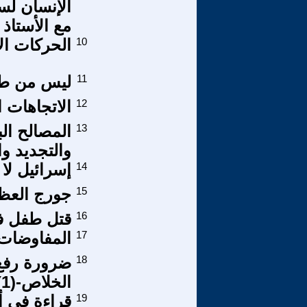
الإنسان لسم
مع الأستاذ ا
10
الحركات ال
11
ليس من طري
12
الاتجاهات ا
13
المصالح الب
والتجديد وا
14
إسرائيل لا 
15
جورج العظي
16
قتل طفل فل
17
المفاوضات 
18
ضرورة رفع 
الخلاص-(1)
19