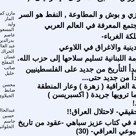
ي و بوش و المطاوعة , النفط هو السر
مازن كم
الماز
مع المعرفة في العالم العربي
وليد
المسعو
ة الغرباء-
عاصم
بدرالدين
ينية والاغراق في اللاوعي
عبد العا
الحراك
 اللبنانية تسليم سلاحها إلى حزب الله.
غسان
المفلح
بدأ التأريخ من جديد على الفلسطينيين
صائب
خليل
أ من جديد حتى...
 العراقية ( زهرة ) وعار المنطقة
محسن
صابط
ا ترويها جريدة ( اكسبريسن )
الجيلاوي
!
يقي- لاحتلال العراق!!
عبدالخال
حسين
ة في كتاب عزيز سباهي -عقود من تاريخ
جاسم
الحلوائ
عي العراقي- (30)