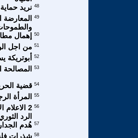
48
نريد حماية
49
المعارضة ا
والطموحات
50
إهمال مطال
51
من اجل الوف
52
أبوتريكة 
53
المصالحة ال
54
قضية الحري
55
المرأة الر
56
2 الاعلام 
الرد الثوري
57
هُدم الجدا
58
شذرات فلسف