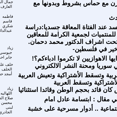
زن مع حماس بشروط وبدونها مع
جمال الد
العارف
دث
فاطمه
قاسم
سد عند الفتاة المعاقة جسديا:دراسة
شكري
عبدالدائ
للمنتميات لجمعية الكرامة للمعاقين
تحت اشراف الدكتور محمد دحمان.
أخير في فلسطين-
زياد
جيوسي
يها الاهوازيين لا تكرموا ادباءكم؟!
جابر اح
ي سوريا ومحنة النشر الالكتروني
خلف عل
الخلف
ربية وتسقط الأشتراكية وتعيش العربية
أمجد ح
أشتراكية وتسقط العربية
ان قائد بحجم الوطن وقائدا استثنائيا
زياد
اللهاليه
ي مقال : ابتسامة عادل امام
صلاح الد
محسن
جتماعية .. أدوار مسرحية على خشبة
لبنى
الجادري