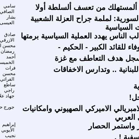
 ألمستهلك من تعسف ألسلطة أولا
سامي
الصافي
لسورية: لملمة جراح العزلة الشعبية
بشار
العيسى
 السياسية
ب الناس يهدد العملية السياسية برمتها
صادق
الازرقي
اء للقائد الكبير - الحكيم -
محسن اب
رمضان
يسجل هدف التعاطف مع غزة
أحمد
الخميس
لبنانية .. وتدارس الاخفاقات
فرات
محسن
الفراتي
ة
ساطع
راجي
جل!
جهاد علا
الامبريالي الاميركي الصهيوني وامكانيات
جورج حد
 العربي
ر واستمر الحصار
إبراهيم
الأيوبي
ية ! .
نجيب