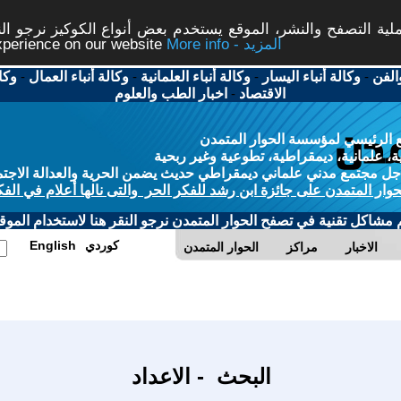
ة التصفح والنشر، الموقع يستخدم بعض أنواع الكوكيز نرجو النق
More info - المزيد
experience on our website
الفن
-
وكالة أنباء اليسار
-
وكالة أنباء العلمانية
-
وكالة أنباء العمال
-
وكا
الاقتصاد
-
اخبار الطب والعلوم
 الرئيسي لمؤسسة الحوار المتمدن
، علمانية، ديمقراطية، تطوعية وغير ربحية
ل مجتمع مدني علماني ديمقراطي حديث يضمن الحرية والعدالة الاجتم
حوار المتمدن على جائزة ابن رشد للفكر الحر والتى نالها أعلام في الفك
م مشاكل تقنية في تصفح الحوار المتمدن نرجو النقر هنا لاستخدام الموقع
كوردي
English
الاخبار
مراكز
الحوار المتمدن
البحث - الاعداد