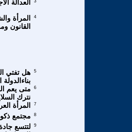
3
العدالة الا
4
المرأة وال
القانون وم
5
هل تفتي ال
بناءالدولة 
6
متى يعم ال
نترك السلا
7
المرأة الع
8
مجتمع ذكور
9
لتتسع جادة