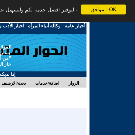
موافق - OK
لتوفير افضل خدمة لكم ولتسهيل عملي
أخبار عامة
-
وكالة أنباء المرأة
-
اخبار الأدب و
الموقع
يسارية
"من أج
حاز ال
إذا لديك
الزوار
اضافة/خدمات
بحث/الارشيف