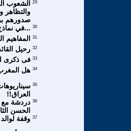
29
الشعوب ال
والتظاهر 
صدورهم ب
30
...في نماذج
31
المفاهيم ال
32
رحيل القائ
33
فى ذكرى ال
34
هل المغرب
35
سيناريوهات
العراق!!
36
دردشة مع ف
الحسن الثا
37
وقفة لوالد