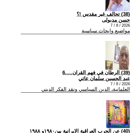
(38) تحالف غير مقدس !؟
حسن مدبولى
2026 / 8 / 7
مواضيع وابحاث سياسية
(39) الرطان في فهم القران.....6
عبد الحسين سلمان عاتي
2026 / 8 / 7
العلمانية، الدين السياسي ونقد الفكر الديني
(40) عن الحرب العراقية الايرانية بين١٩٨٠و ١٩٨٨