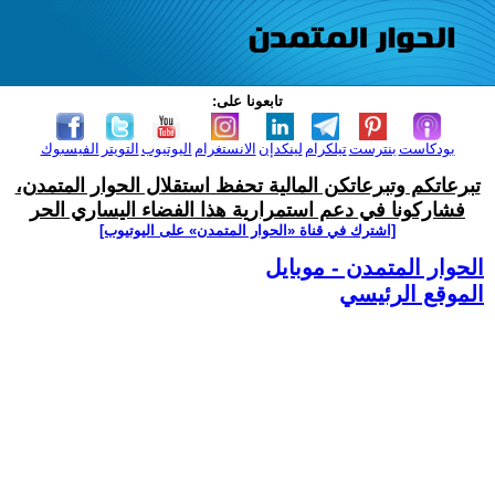
تابعونا على:
بودكاست
بنترست
تيلكرام
لينكدإن
الانستغرام
اليوتيوب
التويتر
الفيسبوك
تبرعاتكم وتبرعاتكن المالية تحفظ استقلال الحوار المتمدن،
فشاركونا في دعم استمرارية هذا الفضاء اليساري الحر
[اشترك في قناة ‫«الحوار المتمدن» على اليوتيوب]
الحوار المتمدن - موبايل
الموقع الرئيسي