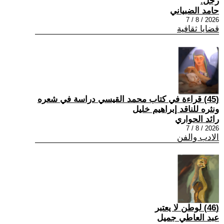
رجل.
حامد الضبياني
2026 / 8 / 7
قضايا ثقافية
(45) قراءة في كتاب محمد القيسي دراسة في شعره
ونثره للناقد إبراهيم خليل
رائد الحواري
2026 / 8 / 7
الادب والفن
(46) لوطن لا يعتبر
عبد العاطي جميل