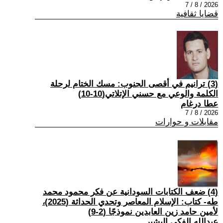
2026 / 8 / 7
قضايا ثقافية
(3) ترانيم في أقصى الجنوب: مسك الختام لرحلة
الكلمة والوعي مع حسني الإتلاتي(10-10)
عطا درغام
2026 / 8 / 7
مقابلات و حوارات
(4) ضعف الكتابات السودانية عن فكر محمود محمد
طه- كتاب: الإسلام المعاصر وتحدي الحداثة (2025)،
لأمين حامد زين العابدين نموذجًا (2-9)
عبدالله الفكي البشير