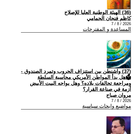
(36) الهيئة الوطنية العليا للإصلاح
كاظم فنجان الحمامي
2026 / 8 / 7
المساعدة و المقترحات
(37) واشنطن بين استنزاف الحروب وتمرد الصندوق -
🗳هل بدأ المواطن الأمريكي محاسبة السلطة
ومراجعة تحالفات بلاده؟ وهل يواجه البيت الأبيض
أزمة في صناعة القرار؟
مروان صباح
2026 / 8 / 7
مواضيع وابحاث سياسية