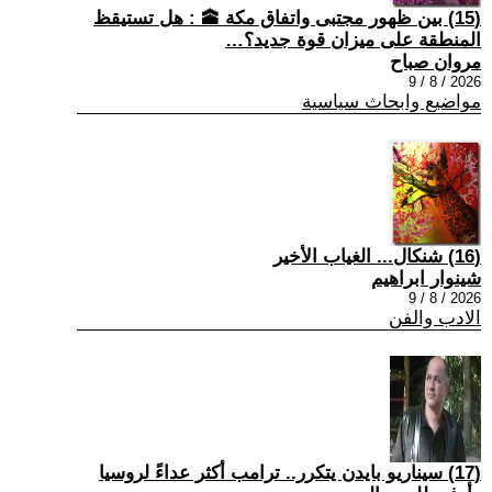
(15) بين ظهور مجتبى واتفاق مكة 🕋 : هل تستيقظ
المنطقة على ميزان قوة جديد؟…
مروان صباح
2026 / 8 / 9
مواضيع وابحاث سياسية
(16) شنكال... الغياب الأخير
شينوار ابراهيم
2026 / 8 / 9
الادب والفن
(17) سيناريو بايدن يتكرر.. ترامب أكثر عداءً لروسيا