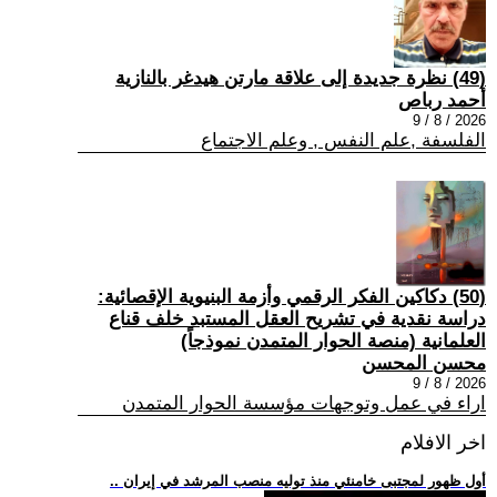
(49) نظرة جديدة إلى علاقة مارتن هيدغر بالنازية
أحمد رباص
2026 / 8 / 9
الفلسفة ,علم النفس , وعلم الاجتماع
(50) دكاكين الفكر الرقمي وأزمة البنيوية الإقصائية:
دراسة نقدية في تشريح العقل المستبد خلف قناع
العلمانية (منصة الحوار المتمدن نموذجاً)
محسن المحسن
2026 / 8 / 9
اراء في عمل وتوجهات مؤسسة الحوار المتمدن
اخر الافلام
.. أول ظهور لمجتبى خامنئي منذ توليه منصب المرشد في إيران