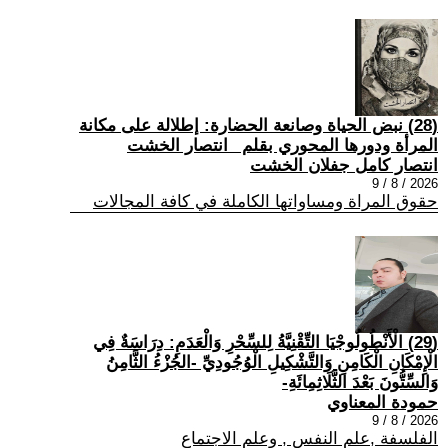
(28) نبض الحياة وصانعة الحضارة: إطلالة على مكانة
المرأة ودورها المحوري بقلم _انتصار الخشت
انتصار كامل جفلان الخشت
2026 / 8 / 9
حقوق المراة ومساواتها الكاملة في كافة المجالات
(29) الْأَنْطُولُوجْيَا التِّقْنِيَّةُ لِلسِّحْرِ وَالْعَدَمِ: دِرَاسَةٌ فِي
الْإِمْكَانِ الْكَامِنِ وَالتَّشْكِيلِ الْوُجُودِيِّ -الجُزْءُ الثَّامِنُ
وَالسِّتُّونَ بَعْدَ الثَّلَاثِمِائَةِ-
حمودة المعناوي
2026 / 8 / 9
الفلسفة ,علم النفس , وعلم الاجتماع