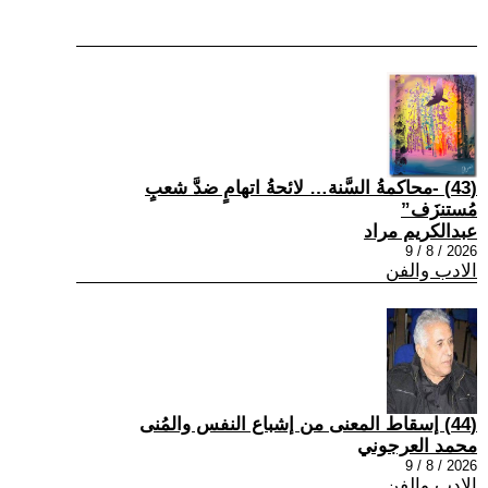
(43) -محاكمةُ السَّنة… لائحةُ اتهامٍ ضدَّ شعبٍ
مُستنزَف”
عبدالكريم مراد
2026 / 8 / 9
الادب والفن
(44) إسقاط المعنى من إشباع النفس والمُنى
محمد العرجوني
2026 / 8 / 9
الادب والفن