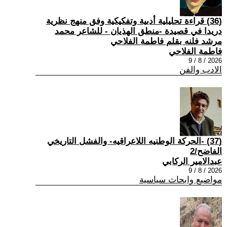
(36) قراءة تحليلية أدبية وتفكيكية وفق منهج نظرية
دريدا في قصيدة -منطق الهذيان - للشاعر محمد
مرشد فلنه بقلم فاطمة الفلاحي
فاطمة الفلاحي
2026 / 8 / 9
الادب والفن
(37) -الحركة الوطنيه اللاعراقيه- والفشل التاريخي
الفاضح/2
عبدالامير الركابي
2026 / 8 / 9
مواضيع وابحاث سياسية