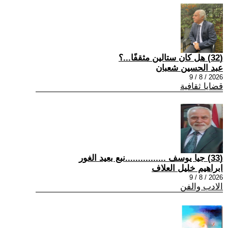
(32) هل كان ستالين مثقفًا...؟
عبد الحسين شعبان
2026 / 8 / 9
قضايا ثقافية
(33) جيا يوسف ................نبع بعيد الغور
ابراهيم خليل العلاف
2026 / 8 / 9
الادب والفن