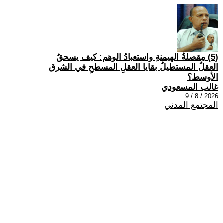
(5) مِقصلةُ الهيمنةِ واستعبادُ الوهم: كيف يسحقُ
العقلُ المستطيلُ بقايا العقلِ المسطحِ في الشرق
الأوسط؟
غالب المسعودي
2026 / 8 / 9
المجتمع المدني