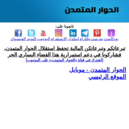
تابعونا على:
بودكاست
بنترست
تيلكرام
لينكدإن
الانستغرام
اليوتيوب
التويتر
الفيسبوك
تبرعاتكم وتبرعاتكن المالية تحفظ استقلال الحوار المتمدن،
فشاركونا في دعم استمرارية هذا الفضاء اليساري الحر
[اشترك في قناة ‫«الحوار المتمدن» على اليوتيوب]
الحوار المتمدن - موبايل
الموقع الرئيسي