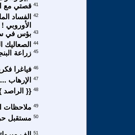
41
قصتي مع ال
42
الفساد الم
الأوروبي !
43
بؤس في سا
44
الصعاليك ا
45
زراعة البنج
46
فياغرا فكري
47
الإرهاب ...
48
{{ الراصد 
49
ملاحظات او
50
مستقبل حركة
51
الف مبروك 