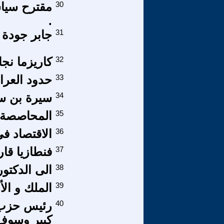
30
مقترح سياس
.
31
جابر جودة
32
كاريزما نج
33
حدود العراق
34
سيرة بن سب
35
المحاصصة ا
36
الاقتصاد ف
37
فنطازيا قا
38
الى الدكتور
39
الملك و ال
40
رئيس حزب ا
كبير ‏وسوف 