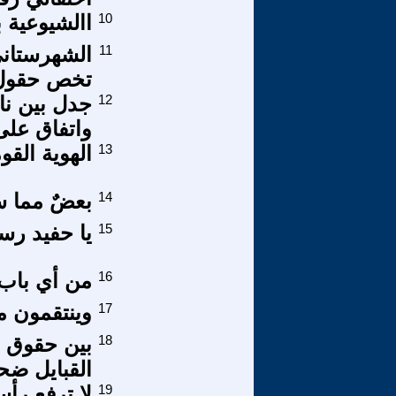
10
االشيوعية ب
11
الشهرستاني 
تخص حقول 
12
جدل بين نا
واتفاق على 
13
الهوية القو
14
بعضٌ مما س
15
يا حفيد رسو
16
من أي باب*
17
وينتقمون م
18
بين حقوق ا
القبايل ضح
19
لا ترفع رأ