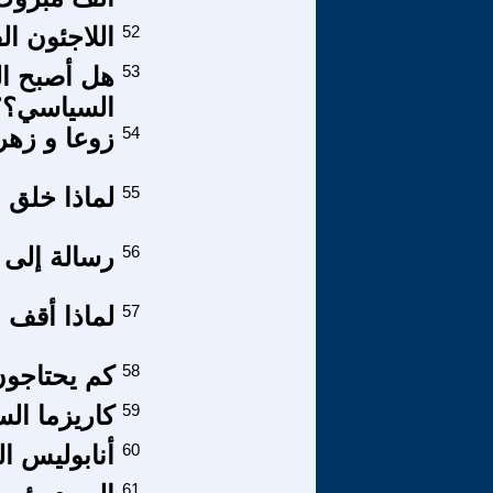
52
اللاجئون ال
53
هل أصبح ال
السياسي؟؟
54
زوعا و زهر
55
لماذا خلق ال
56
رسالة إلى ق
57
لماذا أقف م
58
كم يحتاجون
59
كاريزما الس
60
أنابوليس ال
61