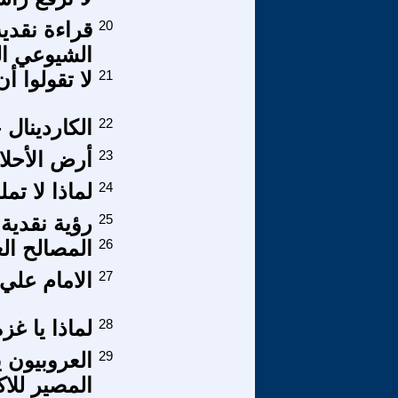
20
قراءة نقدي
الشيوعي العر
21
لا تقولوا 
22
الكاردينال
23
أرض الأحلا
24
لماذا لا تم
25
رؤية نقدية ل
26
المصالح الع
27
الامام علي 2
28
لماذا يا غز
29
العروبيون 
المصير للاك