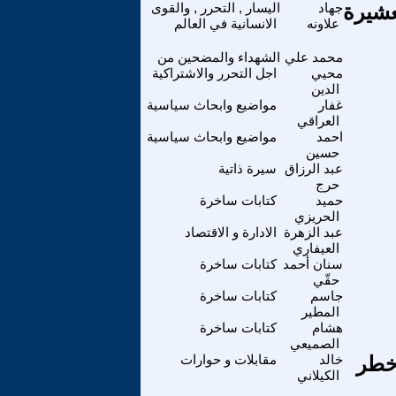
عشيرة
جهاد
اليسار , التحرر , والقوى
علاونه
الانسانية في العالم
محمد علي
الشهداء والمضحين من
محيي
اجل التحرر والاشتراكية
الدين
غفار
مواضيع وابحاث سياسية
العراقي
احمد
مواضيع وابحاث سياسية
حسين
عبد الرزاق
سيرة ذاتية
حرج
حميد
كتابات ساخرة
الحريزي
عبد الزهرة
الادارة و الاقتصاد
العيفاري
سنان أحمد
كتابات ساخرة
حقّي
جاسم
كتابات ساخرة
المطير
هشام
كتابات ساخرة
الصميعي
 خطر
خالد
مقابلات و حوارات
الكيلاني