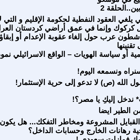
ين..الحلقة 2
يلغي العقود النفطية لحكومة الإقليم و التي لا
كركوك وإنما في عمق أراضي كردستان العرا
شطون عرب حول إلغاء عقوبة الإعدام أو إبقاؤ
تقنينها
مية أو سياسة الهويات – الواقع الاسرائيلي نمو
نراه ونسمعه اليوم!
ل الله (ص) لا تدعو إلى حرية الإستثمار!
 ندخل إليكِ يا مصر؟!
ن الطير ايضا
لقبايل المشروعة ومخاطر التفكك... هل يكون
ية رهانات الخارج وحسابات الداخل؟
سك فمازلت سعودي !