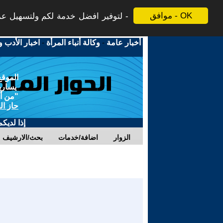
موافق - OK
لتوفير افضل خدمة لكم ولتسهيل عملي
أخبار عامة
-
وكالة أنباء المرأة
-
اخبار الأدب و
الموقع
يسارية
"من أج
حاز ال
إذا لديك
الزوار
اضافة/خدمات
بحث/الارشيف