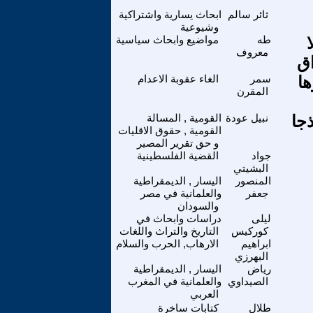
ثائر سالم
ابحاث يسارية واشتراكية
وشيوعية
طه
مواضيع وابحاث سياسية
معروف
ق
ها
سمر
الغاء عقوبة الاعدام
المقرن
ذجا
نبيل عودة
القومية , المسالة
القومية , حقوق الاقليات
و حق تقرير المصير
جواد
القضية الفلسطينية
البشيتي
المنصور
اليسار , الديمقراطية
جعفر
والعلمانية في مصر
والسودان
ليلى
دراسات وابحاث في
كوركيس
التاريخ والتراث واللغات
ابراهيم
الارهاب, الحرب والسلام
البهرزي
رياض
اليسار , الديمقراطية
الصيداوي
والعلمانية في المغرب
العربي
طلال
كتابات ساخرة