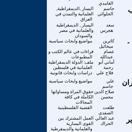
الغامدي
ب
جاسم
اليسار ,الديمقراطية,
الحلوائي
العلمانية والتمدن في
العراق
سعد
اليسار , الديمقراطية
هجرس
والعلمانية في مصر
والسودان
-
كاترين
مواضيع وابحاث سياسية
ميخائيل
عصام
قراءات في عالم الكتب و
عبدالله
المطبوعات
أماني أبو
ملف: الدولة الديمقراطية
رحمة
العلمانية في فلسطين
فلاح علي
دراسات وابحاث قانونية
ران
علي
مواضيع وابحاث سياسية
جاسم
صلاح الدين
حقوق المراة ومساواتها
محسن
الكاملة في كافة
المجالات
طلعت
القضية الفلسطينية
الصفدى
ر
عبد العالي
العمل المشترك بين
الحراك
القوى اليسارية
والعلمانية والديمقرطية