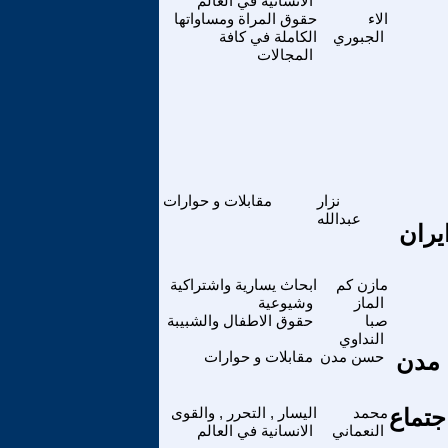
الانسانية في العالم
الاء
حقوق المراة ومساواتها
الجبوري
الكاملة في كافة
المجالات
نزار
مقابلات و حوارات
عبدالله
يران
مازن كم
ابحاث يسارية واشتراكية
الماز
وشيوعية
صبا
حقوق الاطفال والشبيبة
النداوي
 مدن
حسن مدن
مقابلات و حوارات
جتماع
محمد
اليسار , التحرر , والقوى
النعماني
الانسانية في العالم