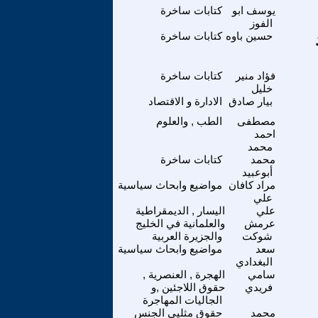
يوسف ابو
كتابات ساخرة
الفوز
حسين باوه
كتابات ساخرة
فؤاد منير
كتابات ساخرة
خليل
بيار صادق
الادارة و الاقتصاد
مصطفى
الطب , والعلوم
احمد
محمد
محمد
كتابات ساخرة
أبوعبيد
مراد كافان
مواضيع وابحاث سياسية
علي
علي
اليسار , الديمقراطية
عرمش
والعلمانية في الخليج
شوكت
والجزيرة العربية
سعد
مواضيع وابحاث سياسية
البغدادي
سامي
الهجرة , العنصرية ,
فريدي
حقوق اللاجئين ,و
الجاليات المهاجرة
محمد
حقوق مثليي الجنس