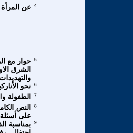
4
عن المرأة 
5
حوار مع ال
الشرق الاو
والتهديدات
6
نحو الأناركي
7
الطفولة وا
8
النص الكام
على أسئلة 
9
بمناسبة الذ
احتفالي رف