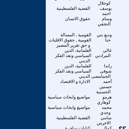
كوحلال
يوسف
القضية الفلسطينية
احمد
وسام
حقوق الانسان
النجفي
وديع بتي
القومية , المسالة
حنا
القومية , حقوق الاقليات
و حق تقرير المصير
غالي
العلمانية، الدين
المرادني
السياسي ونقد الفكر
الديني
راندا
العلمانية، الدين
شوقى
السياسي ونقد الفكر
الحمامصى
الديني
أحمد
الادارة و الاقتصاد
حسنين
الحسنية
هرمو
مواضيع وابحاث سياسية
كوهاري
محمد
مواضيع وابحاث سياسية
وجدي
سامي
القضية الفلسطينية
الاخرس
كمال
كتابات ساخرة